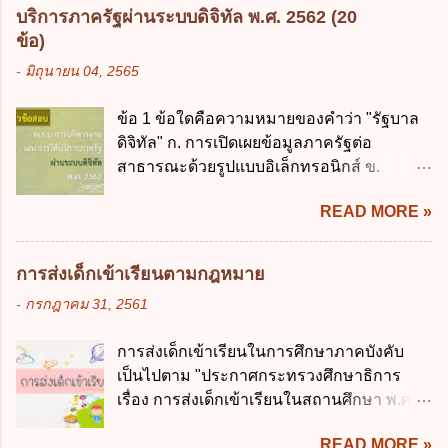
บุคคลไม่อยู่ในบังคับพระราชบัญญัติคุ้มครอง
ถิ่น ค. มีเหตุจำเป็นหรือเหตุฉุกเฉินที่มิอาจหลีก
บริการภาครัฐผ่านระบบดิจิทัล พ.ศ. 2562 (20
ข้อมูลส่วนบุคคล พ.ศ. 2562 ก. หน่วยงานของ
เลี่ยงได้ ง. สอดคล้องกับยุทธศาสตร์ชาติ ข้อ 4
ข้อ)
รัฐทุกแห่ง ข. กิจการด้านการศึกษา ค. กิจการ
หน่วยงานของรัฐจะต้องนำแผนการคลังระยะ
-
มิถุนายน 04, 2565
ด้านความบันเทิงและนันทนาการ ง. ถูกทุกข้อ
ปานกลางที่คณะรัฐมนตรีเห็นชอบแล้วไปใช้
ข้อ 3 โดยหลัก ทั่วไป พระราชบัญญัติคุ้มครอง
ประกอบการพิจารณาในเรื่องต่อไปนี้ ยกเว้น
ข้อ 1 ข้อใดคือความหมายของคำว่า "รัฐบาล
ข้อมูลส่วนบุคคล พ.ศ. 2562 ใช้บังคับตั้งแต่วัน
ข้อใด ก. การจัดเก็บหรือหารายได้ ข. การ
ดิจิทัล" ก. การเปิดเผยข้อมูลภาครัฐต่อ
ใด ก. 26 พฤษภาคม 2562 ข. 27 พฤษภาคม
จัดสรรงบประมาณรายจ่าย ค. การจัดทำงบ
สาธารณะด้วยรูปแบบอิเล็กทรอนิกส์ ข.
2562 ค. 28 พฤษภาคม 2562 ง. 29
ประมาณ ง. การก่...
การนำเทคโนโลยีดิจิทัลมาใช้เป็นเครื่องมือใน
พฤษภาคม 2562 ข้อ 4 "บุคคลหรือนิติบุคคล
READ MORE »
การบริหารงาน การให้บริการ การบูรณาการ
ซึ่งมีอำนาจหน้าที่ตัดสินใจเกี่ยวกับการเก็บ
ข้อมูลภาครัฐ ค. วิธีการนำสัญลักษณ์ศูนย์และ
รวบรวม ใช้ หรือเปิดเผยข้อมูลส่วนบุคคล" คือ
หนึ่ง เพื่อใช้สร้างระบบต่าง ๆ ง. สำนักงาน
ความหมายตามข้อใด ก. ผู้ควบคุมข้อมูลส่วน
การส่งเด็กเข้าเรียนตามกฎหมาย
พัฒนารัฐบาลดิจิทัล (องค์การมหาชน) ข้อ 2
บุคคล ข. ผู้ประมวลผลข้อมูลส่วนบุคคล ค.
-
กรกฎาคม 31, 2561
การบริหารงานภาครัฐและการจัดทำบริการ
พนักงานเจ้าหน้าที่ ง. ไม่มีข้อใดถูกต้อง ข้อ 5 ผู้
สาธารณะผ่านระบบดิจิทัล ต้องมีวัตถุประสงค์
มีอำนาจแต่งตั้งพนักงานเจ้าหน้าที่ตามพระ
การส่งเด็กเข้าเรียนในการศึกษาภาคบังคับ
ดังต่อไปนี้ ยกเว้น ข้อใด ก. ให้มีการใช้ระบบ
ราชบัญญัติคุ้มครองข้อมูลส่วนบุคคล พ.ศ.
เป็นไปตาม "ประกาศกระทรวงศึกษาธิการ
ดิจิทัลอย่างคุ้มค่าและเต็มศักยภาพ ข. พัฒนา
2562 ก. นายกรัฐมนตรี ข. รัฐมนตรีว่าการ
เรื่อง การส่งเด็กเข้าเรียนในสถานศึกษา พ.ศ.
โครงสร้างพื้นฐานด้านดิจิทัลที่จำเป็นให้เป็นไป
กระทรวงดิจิทัลเพื่อเศร...
2546" และ "ประกาศกระทรวงศึกษาธิการ
ตามมาตรฐานสากล ค. พัฒนาการเชื่อมโยง
READ MORE »
เรื่อง หลักเกณฑ์และวิธีการปฏิบัติสำหรับผู้ที่