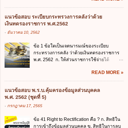
เครือข่ายดิจิทัล ง. เพิ่มประสิทธิภาคในการใช้
มิใช่ผู้ปกครองซึ่งมีเด็กที่มีอายุในเกณฑ์การ
จ่ายงบประมาณให้เกิดความคุ้มค่าและเป็นไป
ศึกษาภาคบังคับอาศัยอยู่" ออกตามความใน
ตามเป้าหมาย ข้อ 3 ข้อใดกล่าวได้ถูกต้องที่สุด
แนวข้อสอบ ระเบียบกระทรวงการคลังว่าด้วย
พระราชบัญญัติการศึกษาภาคบังคับ พ.ศ.
เกี่ยวกับ "แผนพัฒนารัฐบาลดิจิทัล" ก. เป็นธร
เงินทดรองราชการ พ.ศ.2562
2545 ซึ่งเป็นกฎหมายที่มีโทษทางอาญา โดย
รมาภิบาลข้อมูลภาครัฐ ข. เป็นศูนย์แลกเปลี่ยน
-
ธันวาคม 10, 2562
มีสาระสำคัญดังนี้ 1. คำว่า "เด็ก" หมายถึง เด็ก
ข้อมูลกลาง ค. กำหนดสิทธิ หน้าที่ และความ
ซึ่งมีอายุย่างเข้าปีที่ 7 จนถึงอายุย่างเข้าปีที่ 16
รับผิดชอบในการบริหารจัดการข้อมูลของ
ข้อ 1 ข้อใดเป็นเจตนารมณ์ของระเบียบ
เว้นแต่เด็กที่สอบได้ชั้นปีที่ 9 ของการศึกษา
หน่วยงานของรัฐ ง. กำหนดกรอบและทิศทาง
กระทรวงการคลัง ว่าด้วยเงินทดรองราชการ
ภาคบังคับแล้ว 2. ผู้ปกครอง คือ 2.1 บิดา
การบริหารงานภาครัฐและการจัดทำบริการ
พ.ศ. 2562 ก. ให้ส่วนราชการใช้จ่ายได้
มารดา 2.2 บิดาหรือมารดา ซึ่งเป็นผู้ใช้
สาธารณะในรูปแบบดิจิทัล ข้อ 4 กรรมการ
รวดเร็ว คล่องตัว และมีประสิทธิภาพ ข. ให้
อำนาจปกครอง 2.3 ผู้ปกครองตามประมวล
พัฒนารัฐบาลดิจิทัลโดยตำแหน่ง ม...
READ MORE »
ส่วนราชการมีเงินทดรองราชการเพื่อรองจ่าย
กฎหมายแพ่งและพาณิชย์ 2.4 บุคคลที่เด็ก
ตามข้อผูกพันในการกู้เงินจากต่างประเทศ ค.
อยู่ด้วยเป็นประจำหรือที่เด็กอยู่รับใช้การงาน
รองรับการปฏิบัติงานด้านการเงินการคลังตาม
3. ผู้ปกครองดังกล่าว มีหน้าที่ ส่งเด็กเข้าเรียน
แนวข้อสอบ พ.ร.บ.คุ้มครองข้อมูลส่วนบุคคล
นโยบาย New GFMIS Thai ง. สนับสนุนการให้
ในสถานศึกษาในวันแรกของการเปิดเรียนภาค
พ.ศ. 2562 (ชุดที่ 5)
ความช่วยเหลือในกรณีจำเป็นเร่งด่วนที่ไม่
ต้น (ภาคเรียนที่ 1) 4. กรณีผู้ปกครองยังไม่ได้
-
กรกฎาคม 17, 2565
สามารถรอการเบิกเงินจากงบประมาณได้ ข้อ
ส่งเด็กเข้าเรียนภายใน 7 วัน นับแต่วันแรกของ
2 ระเบียบกระทรวงการคลัง ว่าด้วยเงินทดรอง
การเปิดเรียนภาคต้น ถ้าสถานศึกษายังมิไ...
ข้อ 41 Right to Rectification คือ ? ก. สิทธิใน
ราชการ พ.ศ. 2562 ออกโดยอาศัยกฎหมาย
การเข้าถึงข้อมูลส่วนบุคคล ข. สิทธิในการลบ