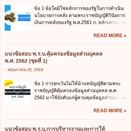
พระราชบัญญัติวิธีการงบประมาณ (ฉบับที่ 6)
ข้อ 1 ข้อใดมิใช่หลักการของรัฐในการดำเนิน
พ.ศ. 2544 4. ประกาศของคณะปฏิวัติ ฉบับที่
นโยบายการคลัง ตามพระราชบัญญัติวินัยการ
203 ลงวันที่ 31 สิงหาคม 2515 ข้อ 3. ข้อใดไม่
เงินการคลังของรัฐ พ.ศ.2561 ก. หลักเศรษฐกิจ
ถูกต้อง 1. นายกรัฐมนตรีมีอำนาจออกกฎเพื่อ
ฐานราก ข. หลักการรักษาเสถียรภาพทาง
ปฏิบัติการตามพระราชบัญญัติวิธีการงบ
READ MORE »
เศรษฐกิจ ค. หลักการพัฒนาทางเศรษฐกิจ
ประมาณ พ.ศ. 2561 2. นายกรัฐมนตรีเป็นผู้
อย่างยั่งยืน ง. หลักความเป็นธรรมในสังคม ข้อ
รักษาการตามพระราช บัญญัติวิธีการงบ
2 สัดส่วนหนี้สาธารณะต่อผลิตภัณฑ์มวลรวม
ประมาณ พ.ศ. 2561 3. รัฐมนตรีว่าการ
แนวข้อสอบ พ.ร.บ.คุ้มครองข้อมูลส่วนบุคคล
ในประเทศเพื่อใช้เป็นกรอบในการบริหารหนี้
กระทรวงการคลัง เป็นผู้รักษาการตามพระ
พ.ศ. 2562 (ชุดที่ 1)
สาธารณะเป็นไปตามข้อใด ก. ไม่เกินร้อยละ 5
ราช บัญญัติวิธีการงบประมาณ พ.ศ. 2561 4.
-
พฤษภาคม 25, 2564
ข. ไม่เกินร้อยละ 10 ค. ไม่เกินร้อยละ 35 ง. ไม่
รัฐมนตรีว่าการกระทรวงการคลังมีหน้าที่
เกินร้อยละ 60 ข้อ 3 กฎหมายว่าด้วยวินัยการ
ควบคุมการใช้จ่ายงบประมาณให้เป็นไปอย่าง
ข้อ 1 การยกเว้นไม่ให้นำบทบัญญัติตามพระ
เงินการคลังของรัฐกำหนดหลักการห้ามเสนอ
โปร่งใสและตรวจสอบได้ ข้อ 4. พระราช
ราชบัญญัติคุ้มครองข้อมูลส่วนบุคคล พ.ศ.
กฎหมายที่ให้จัดเก็บภาษีอากรหรือค่า
บัญญัติวิธีการงบประมาณ พ.ศ. 2561 บัญญัติ
2562 มาใช้บังคับแก่ผู้ควบคุมข้อมูลส่วนบุคคล
ธรรมเนียมเพิ่มขึ้นจากที่กำหนดไว้ในกฎหมาย
ให้การบริหา...
จะต้องออกเป็นกฎหมายใด ก. พระราชบัญญัติ
เพื่อการนำไปใช้จ่ายตามวัตถุประสงค์หรือเพื่อ
READ MORE »
ข. พระราชกำหนด ค. พระราชกฤษฎีกา ง. กฎ
การหนึ่งการใดเป็นการเฉพาะเจาะจง ยกเว้น
กระทรวง ข้อ 2 กฎหมายตามข้อ 1 กำหนด
ข้อใด ก. เป็นไปตามความต้องการของชุมชน
หน่วยงานและกิจการใดที่ผู้ควบคุมข้อมูลส่วน
ข. เพื่อป็นรายได้ขององค์กรปกครองส่วนท้อง
แนวข้อสอบ พ.ร.บ.การบริหารงานและการให้