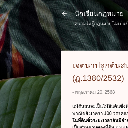
นักเรียนกฎหมาย
ความไม่รู้กฎหมาย ไม่เป็นข
เจตนาปลูกต้นสนช
(ฎ.1380/2532)
-
พฤษภาคม 20, 2568
แม้
ต้นสนจะเป็นไม้ยืนต้นซึ่งน
พาณิชย์ มาตรา 108 วรรคแร
ในที่ดินชั่วระยะเวลาอันมีจำกั
เป็นส่วนควบของที่ดิน
ตามปร