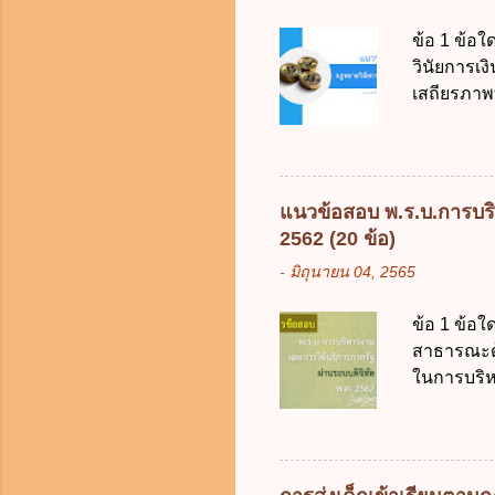
2561 3. ร
ข้อ 1 ข้อ
การงบประม
วินัยการเ
ใช้จ่ายงบ
เสถียรภาพ
การงบประม
ธรรมในสัง
เป็นกรอบใ
ร้อยละ 10 
การคลังขอ
แนวข้อสอบ พ.ร.บ.การบริ
ธรรมเนียม
2562 (20 ข้อ)
หรือเพื่อ
-
มิถุนายน 04, 2565
ต้องการของ
หรือเหตุฉุ
ข้อ 1 ข้อใ
ของรัฐจะต
สาธารณะด้ว
ประกอบการพ
ในการบริห
การจัดสรร
สัญลักษณ์ศ
(องค์การม
ระบบดิจิทัล
อย่างคุ้มค