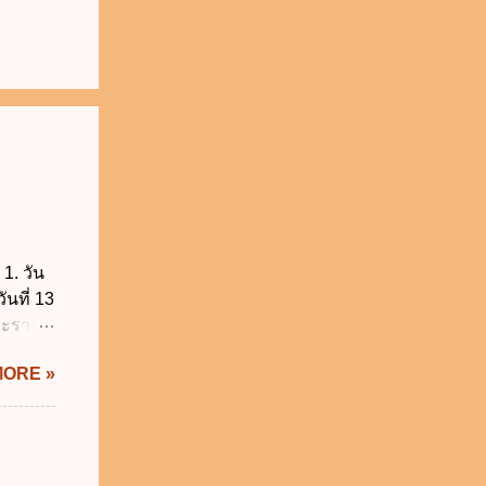
1. วัน
ันที่ 13
พระราช
บัญญัติ
MORE »
) พ.ศ.
ศของ
นายก
 พ.ศ.
 พ.ศ.