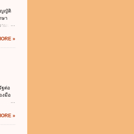
วิธี
ญญัติ
คุมการ
ักษา
ติวิธี
วามเป็น
อใช้
MORE »
ม่เกิน
การเงิน
่า
ระสงค์
าม
จำเป็น
่วยงาน
ัฐต่อ
ช้
องมือ
 ข.
ิทัล
MORE »
ะผ่าน
ทัล
้เป็นไป