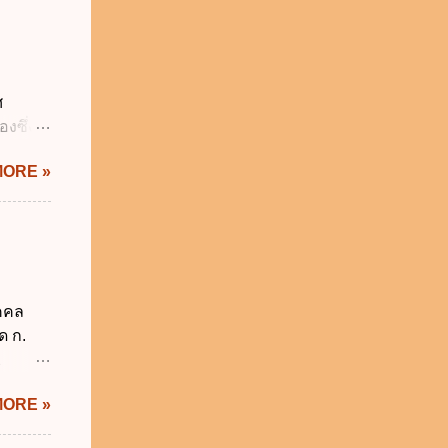
ภาคใน
ดกล่าว
าครัฐ ข.
นการ
ศ
ิหารงาน
งซึ่งมี
รัฐบาล
ัญญัติ
MORE »
ระสำคัญ
6 เว้น
 บิดา
าม
็กอยู่
นวันแรก
ุคคล
รียน
ด ก.
2
ม่อยู่
MORE »
งรัฐทุก
กทุกข้อ