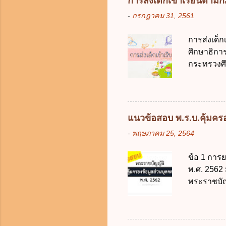
การส่งเด็กเข้าเรียนตา
ตามมาตรฐา
-
กรกฎาคม 31, 2561
การใช้จ่า
ได้ถูกต้อง
การส่งเด็
เป็นศูนย์
ศึกษาธิการ
บริหารจัด
กระทรวงศึก
ภาครัฐและ
เด็กที่มี
ดิจิทัลโดย
การศึกษาภ
ดังนี้ 1. คำ
แต่เด็กที่
แนวข้อสอบ พ.ร.บ.คุ้มครอง
มารดา 2.2
-
พฤษภาคม 25, 2564
ประมวลกฎห
รับใช้การง
ข้อ 1 การ
ของการเปิด
พ.ศ. 2562
ภายใน 7 วั
พระราชบัญ
กฎหมายตาม
ในบังคับพ
แห่ง ข. ก