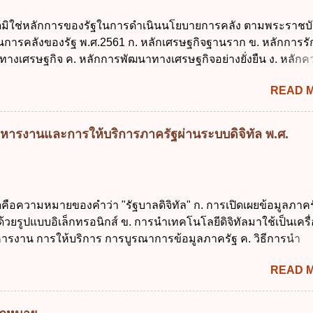
ัฐมนตรีว่าการกระทรวงการคลัง เป็นผู้รักษาการตามพระราช บัญญัติ
ใดมิใช่หลักการของรัฐในการดำเนินนโยบายการคลัง ตามพระราชบั
าณ พ.ศ. 2561 4. รัฐมนตรีว่าการกระทรวงการคลังมีหน้าที่ควบ
งินการคลังของรัฐ พ.ศ.2561 ก. หลักเศรษฐกิจฐานราก ข. หลักการร
ประมาณให้เป็นไปอย่างโปร่งใสและตรวจสอบได้ ข้อ 4. พระราชบัญญั
ทางเศรษฐกิจ ค. หลักการพัฒนาทางเศรษฐกิจอย่างยั่งยืน ง. หลักค
าณ พ.ศ. 2561 บัญญัติให้การบริหา...
คม ข้อ 2 สัดส่วนหนี้สาธารณะต่อผลิตภัณฑ์มวลรวมในประเทศเพื่
READ 
นการบริหารหนี้สาธารณะเป็นไปตามข้อใด ก. ไม่เกินร้อยละ 5 ข. ไ
ค. ไม่เกินร้อยละ 35 ง. ไม่เกินร้อยละ 60 ข้อ 3 กฎหมายว่าด้วยวินัย
งรัฐกำหนดหลักการห้ามเสนอกฎหมายที่ให้จัดเก็บภาษีอากรหรือค
หารงานและการให้บริการภาครัฐผ่านระบบดิจิทัล พ.ศ.
เพิ่มขึ้นจากที่กำหนดไว้ในกฎหมายเพื่อการนำไปใช้จ่ายตามวัตถุป
การหนึ่งการใดเป็นการเฉพาะเจาะจง ยกเว้นข้อใด ก. เป็นไปตามคว
ชุมชน ข. เพื่อป็นรายได้ขององค์กรปกครองส่วนท้องถิ่น ค. มีเหตุ
กเฉินที่มิอาจหลีกเลี่ยงได้ ง. สอดคล้องกับยุทธศาสตร์ชาติ ข้อ 4 หน
ดคือความหมายของคำว่า "รัฐบาลดิจิทัล" ก. การเปิดเผยข้อมูลภาคร
้องนำแผนการคลังระยะปานกลางที่คณะรัฐมนตรีเห็นชอบแล้วไปใ
ยรูปแบบอิเล็กทรอนิกส์ ข. การนำเทคโนโลยีดิจิทัลมาใช้เป็นเครื่
ิจารณาในเรื่องต่อไปนี้ ยกเว้นข้อใด ก. การจัดเก็บหรือหารายได้
ารงาน การให้บริการ การบูรณาการข้อมูลภาครัฐ ค. วิธีการนำ
งบประมาณรายจ่าย ค. การจัดทำงบประมาณ ง. การก่...
ูนย์และหนึ่ง เพื่อใช้สร้างระบบต่าง ๆ ง. สำนักงานพัฒนารัฐบาลดิจ
READ 
หาชน) ข้อ 2 การบริหารงานภาครัฐและการจัดทำบริการสาธารณ
 ต้องมีวัตถุประสงค์ดังต่อไปนี้ ยกเว้น ข้อใด ก. ให้มีการใช้ระบบดิจิ
่าและเต็มศักยภาพ ข. พัฒนาโครงสร้างพื้นฐานด้านดิจิทัลที่จำเป็นให