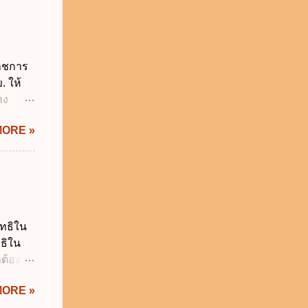
ังคับ
 2562
ี่ยวกับ
ผู้
ราชการ
ี่ ง.
. ให้
ติ
าง
ะทรวง
IS Thai
MORE »
ิกเงิน
 พ.ศ.
.ศ.
ญัติ
 การรับ
น
ิทธิใน
ร เพื่อ
ทธิใน
 บาท ง.
ต้อง
า...
 ไม่ก่อ
MORE »
ูลส่วน