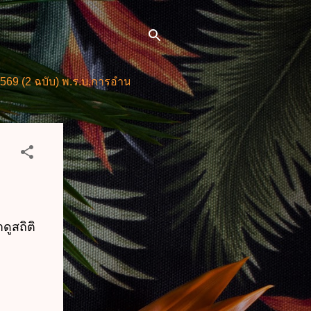
บ) พ.ร.บ.การอำนวยการความสะดวกในการพิจารณาอนุญาตและการใ
ูสถิติ