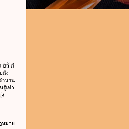
นี้ มี
มถึง
 จำนวน
รู้
เท่า
่ง
กฎหมาย