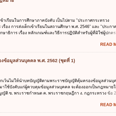
มกฎหมาย
นสากล ค. พัฒนาการเชื่อมโยงเครือข่ายดิจิทัล ง. เพิ่มประสิทธิ
ยงบประมาณให้เกิดความคุ้มค่าและเป็นไปตามเป้าหมาย ข้อ 3 ข้อใ
ที่สุดเกี่ยวกับ "แผนพัฒนารัฐบาลดิจิทัล" ก. เป็นธรรมาภิบาลข้อมูลภ
กเข้าเรียนในการศึกษาภาคบังคับ เป็นไปตาม "ประกาศกระทรวง
แลกเปลี่ยนข้อมูลกลาง ค. กำหนดสิทธิ หน้าที่ และความรับผิดชอบใ
 เรื่อง การส่งเด็กเข้าเรียนในสถานศึกษา พ.ศ. 2546" และ "ประกา
การข้อมูลของหน่วยงานของรัฐ ง. กำหนดกรอบและทิศทางการบร
ษาธิการ เรื่อง หลักเกณฑ์และวิธีการปฏิบัติสำหรับผู้ที่มิใช่ผู้ปกครอ
การจัดทำบริการสาธารณะในรูปแบบดิจิทัล ข้อ 4 กรรมการพัฒนา
อายุในเกณฑ์การศึกษาภาคบังคับอาศัยอยู่" ออกตามความในพระราชบ
ตำแหน่ง ม...
READ 
าคบังคับ พ.ศ. 2545 ซึ่งเป็นกฎหมายที่มีโทษทางอาญา โดยมีสา
ว่า "เด็ก" หมายถึง เด็กซึ่งมีอายุย่างเข้าปีที่ 7 จนถึงอายุย่างเข้าปีที่ 1
สอบได้ชั้นปีที่ 9 ของการศึกษาภาคบังคับแล้ว 2. ผู้ปกครอง คือ 2.1
ข้อมูลส่วนบุคคล พ.ศ. 2562 (ชุดที่ 1)
 บิดาหรือมารดา ซึ่งเป็นผู้ใช้อำนาจปกครอง 2.3 ผู้ปกครองต
มายแพ่งและพาณิชย์ 2.4 บุคคลที่เด็กอยู่ด้วยเป็นประจำหรือที่เด
าน 3. ผู้ปกครองดังกล่าว มีหน้าที่ ส่งเด็กเข้าเรียนในสถานศึกษาใ
ยกเว้นไม่ให้นำบทบัญญัติตามพระราชบัญญัติคุ้มครองข้อมูลส่วนบ
เรียนภาคต้น (ภาคเรียนที่ 1) 4. กรณีผู้ปกครองยังไม่ได้ส่งเด็กเข้าเ
 มาใช้บังคับแก่ผู้ควบคุมข้อมูลส่วนบุคคล จะต้องออกเป็นกฎหมายใ
น นับแต่วันแรกของการเปิดเรียนภาคต้น ถ้าสถานศึกษายังมิไ...
ญัติ ข. พระราชกำหนด ค. พระราชกฤษฎีกา ง. กฎกระทรวง ข้อ 
ข้อ 1 กำหนดหน่วยงานและกิจการใดที่ผู้ควบคุมข้อมูลส่วนบุคคลไ
READ 
ระราชบัญญัติคุ้มครองข้อมูลส่วนบุคคล พ.ศ. 2562 ก. หน่วยงานขอ
ิจการด้านการศึกษา ค. กิจการด้านความบันเทิงและนันทนาการ ง. ถู