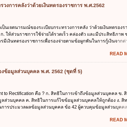
ลัก ทั่วไป พระราชบัญญัติคุ้มครองข้อมูลส่วนบุคคล พ.ศ. 2562 ใช้บ
รวงการคลังว่าด้วยเงินทดรองราชการ พ.ศ.2562
นใด ก. 26 พฤษภาคม 2562 ข. 27 พฤษภาคม 2562 ค. 28 พฤษภาคม
าคม 2562 ข้อ 4 "บุคคลหรือนิติบุคคลซึ่งมีอำนาจหน้าที่ตัดสินใจเก
รวม ใช้ หรือเปิดเผยข้อมูลส่วนบุคคล" คือความหมายตามข้อใด ก. 
ใดเป็นเจตนารมณ์ของระเบียบกระทรวงการคลัง ว่าด้วยเงินทดรอง
ูลส่วนบุคคล ข. ผู้ประมวลผลข้อมูลส่วนบุคคล ค. พนักงานเจ้าหน้าท
ก. ให้ส่วนราชการใช้จ่ายได้รวดเร็ว คล่องตัว และมีประสิทธิภาพ ข
ถูกต้อง ข้อ 5 ผู้มีอำนาจแต่งตั้งพนักงานเจ้าหน้าที่ตามพระราชบัญญั
รมีเงินทดรองราชการเพื่อรองจ่ายตามข้อผูกพันในการกู้เงินจากต่
้อมูลส่วนบุคคล พ.ศ. 2562 ก. นายกรัฐมนตรี ข. รัฐมนตรีว่าการกร
 รองรับการปฏิบัติงานด้านการเงินการคลังตามนโยบาย New GFM
ศร...
READ 
ุนการให้ความช่วยเหลือในกรณีจำเป็นเร่งด่วนที่ไม่สามารถรอการเบ
าณได้ ข้อ 2 ระเบียบกระทรวงการคลัง ว่าด้วยเงินทดรองราชการ
ดยอาศัยกฎหมายแม่บทใด ก. พระราชบัญญัติวิธีการงบประมาณ พ
ข้อมูลส่วนบุคคล พ.ศ. 2562 (ชุดที่ 5)
ระราชบัญญัติวินัยการเงินการคลังของรัฐ พ.ศ. 2561 ค. พระราชบัญ
 พ.ศ. 2491 ง. ระเบียบกระทรวงการคลัง ว่าด้วยการเบิกเงินจากคลัง
ายเงิน การเก็บรักษาเงิน และการนำเงินส่งคลัง พ.ศ. 2562 ข้อ 3 ส่ว
ht to Rectification คือ ? ก. สิทธิในการเข้าถึงข้อมูลส่วนบุคคล ข. ส
บิกในส่วนภูมิภาคมีอำนาจเก็บรักษาเงินทดรองราชการไว้ ณ ที่ทำกา
ลส่วนบุคคล ค. สิทธิในการแก้ไขข้อมูลส่วนบุคคลให้ถูกต้อง ง. สิ
ด้แห่งละไม่เกินเท่าใร ก. 100,000 บาท ข. 50,000 บาท ค. 30,000
นการประมวลผลข้อมูลส่วนบุคคล ข้อ 42 ผู้ควบคุมข้อมูลส่วนบุคคล
 ข้อ 4 ดอกเบี้ยที่เกิดจากการนำเงินทดรองราชการจำนวนที่เกินกว่
ลส่วนบุคคลตามหลักการข้อใด ก. ถูกต้อง เป็นปัจจุบัน ข. สมบูรณ์ ค.
READ 
ามเข้าใจผิด ง. ถูกทุกข้อ ข้อ 43 มาตรการทางกฎหมายคุ้มครองข้อม