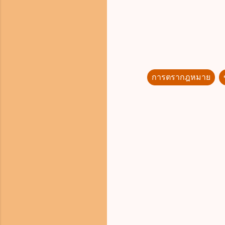
การตรากฎหมาย
ค
ว
า
ม
คิ
ด
เ
ห็
น