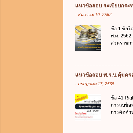
ข้อ 3 โดยห
แนวข้อสอบ ระเบียบกระท
ตั้งแต่วั
-
ธันวาคม 10, 2562
ง. 29 พฤษภ
การเก็บรวบ
ข้อ 1 ข้อ
ควบคุมข้อม
พ.ศ. 2562 
ไม่มีข้อใด
ส่วนราชกา
คุ้มครองข
ประเทศ ค.
ดิจิทัลเพื่อเ
ง. สนับสน
จากงบประม
2562 ออกโ
แนวข้อสอบ พ.ร.บ.คุ้มครอง
2561 ข. พ
-
กรกฎาคม 17, 2565
เงินคงคลัง
เงิน การจ่
ข้อ 41 Rig
ราชการผู้เ
การลบข้อมู
สำรองจ่ายไ
การคัดค้า
10,000 บาท
แก้ไขข้อมู
ให้เกิดคว