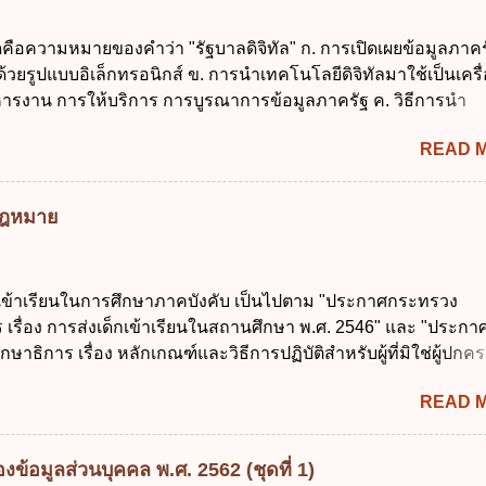
ชุมชน ข. เพื่อป็นรายได้ขององค์กรปกครองส่วนท้องถิ่น ค. มีเหตุ
กเฉินที่มิอาจหลีกเลี่ยงได้ ง. สอดคล้องกับยุทธศาสตร์ชาติ ข้อ 4 หน
ดคือความหมายของคำว่า "รัฐบาลดิจิทัล" ก. การเปิดเผยข้อมูลภาคร
้องนำแผนการคลังระยะปานกลางที่คณะรัฐมนตรีเห็นชอบแล้วไปใ
ยรูปแบบอิเล็กทรอนิกส์ ข. การนำเทคโนโลยีดิจิทัลมาใช้เป็นเครื่
ิจารณาในเรื่องต่อไปนี้ ยกเว้นข้อใด ก. การจัดเก็บหรือหารายได้
ารงาน การให้บริการ การบูรณาการข้อมูลภาครัฐ ค. วิธีการนำ
งบประมาณรายจ่าย ค. การจัดทำงบประมาณ ง. การก่...
ูนย์และหนึ่ง เพื่อใช้สร้างระบบต่าง ๆ ง. สำนักงานพัฒนารัฐบาลดิจ
READ 
หาชน) ข้อ 2 การบริหารงานภาครัฐและการจัดทำบริการสาธารณ
 ต้องมีวัตถุประสงค์ดังต่อไปนี้ ยกเว้น ข้อใด ก. ให้มีการใช้ระบบดิจิ
่าและเต็มศักยภาพ ข. พัฒนาโครงสร้างพื้นฐานด้านดิจิทัลที่จำเป็นให
มกฎหมาย
นสากล ค. พัฒนาการเชื่อมโยงเครือข่ายดิจิทัล ง. เพิ่มประสิทธิ
ยงบประมาณให้เกิดความคุ้มค่าและเป็นไปตามเป้าหมาย ข้อ 3 ข้อใ
ที่สุดเกี่ยวกับ "แผนพัฒนารัฐบาลดิจิทัล" ก. เป็นธรรมาภิบาลข้อมูลภ
กเข้าเรียนในการศึกษาภาคบังคับ เป็นไปตาม "ประกาศกระทรวง
แลกเปลี่ยนข้อมูลกลาง ค. กำหนดสิทธิ หน้าที่ และความรับผิดชอบใ
 เรื่อง การส่งเด็กเข้าเรียนในสถานศึกษา พ.ศ. 2546" และ "ประกา
การข้อมูลของหน่วยงานของรัฐ ง. กำหนดกรอบและทิศทางการบร
ษาธิการ เรื่อง หลักเกณฑ์และวิธีการปฏิบัติสำหรับผู้ที่มิใช่ผู้ปกครอ
การจัดทำบริการสาธารณะในรูปแบบดิจิทัล ข้อ 4 กรรมการพัฒนา
อายุในเกณฑ์การศึกษาภาคบังคับอาศัยอยู่" ออกตามความในพระราชบ
ตำแหน่ง ม...
READ 
าคบังคับ พ.ศ. 2545 ซึ่งเป็นกฎหมายที่มีโทษทางอาญา โดยมีสา
ว่า "เด็ก" หมายถึง เด็กซึ่งมีอายุย่างเข้าปีที่ 7 จนถึงอายุย่างเข้าปีที่ 1
สอบได้ชั้นปีที่ 9 ของการศึกษาภาคบังคับแล้ว 2. ผู้ปกครอง คือ 2.1
ข้อมูลส่วนบุคคล พ.ศ. 2562 (ชุดที่ 1)
 บิดาหรือมารดา ซึ่งเป็นผู้ใช้อำนาจปกครอง 2.3 ผู้ปกครองต