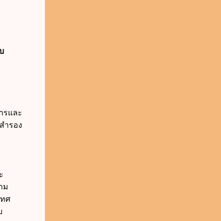
บ
การและ
นสำรอง
ะ
วาม
เทศ
บ