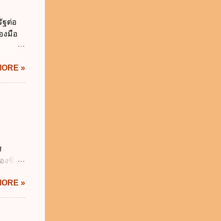
จำเป็น
่วยงาน
ัฐต่อ
ช้
องมือ
 ข.
ิทัล
MORE »
ะผ่าน
ทัล
้เป็นไป
ภาคใน
ดกล่าว
าครัฐ ข.
นการ
ศ
ิหารงาน
งซึ่งมี
รัฐบาล
ัญญัติ
MORE »
ระสำคัญ
6 เว้น
 บิดา
าม