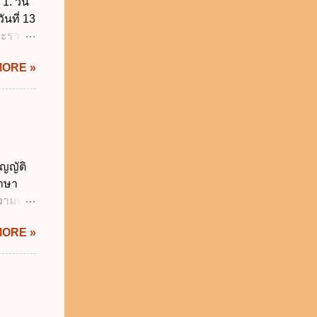
1. วัน
ันที่ 13
พระราช
บัญญัติ
MORE »
) พ.ศ.
ศของ
นายก
 พ.ศ.
 พ.ศ.
วิธี
ญญัติ
คุมการ
ักษา
ติวิธี
วามเป็น
อใช้
MORE »
ม่เกิน
การเงิน
่า
ระสงค์
าม