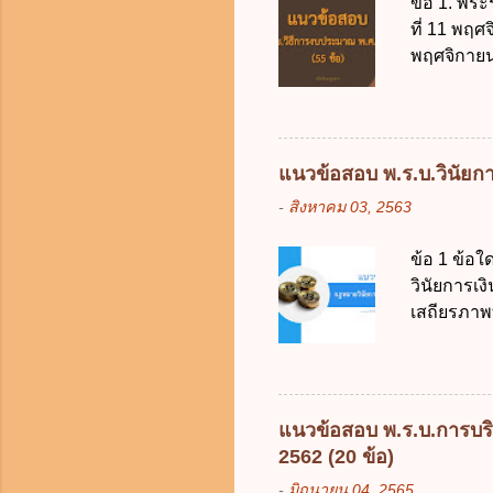
ข้อ 1. พระ
ที่ 11 พฤศ
พฤศจิกายน 
บัญญัติวิ
วิธีการงบ
2511 3. พ
คณะปฏิวัติ
แนวข้อสอบ พ.ร.บ.วินัยการ
รัฐมนตรีม
-
สิงหาคม 03, 2563
2561 2. น
2561 3. ร
ข้อ 1 ข้อ
การงบประม
วินัยการเ
ใช้จ่ายงบ
เสถียรภาพ
การงบประม
ธรรมในสัง
เป็นกรอบใ
ร้อยละ 10 
การคลังขอ
แนวข้อสอบ พ.ร.บ.การบริ
ธรรมเนียม
2562 (20 ข้อ)
หรือเพื่อ
-
มิถุนายน 04, 2565