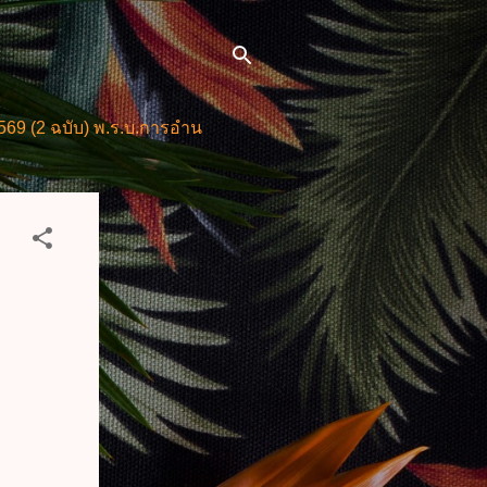
) พ.ร.บ.การอำนวยการความสะดวกในการพิจารณาอนุญาตและการใ