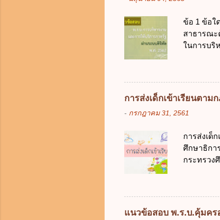
ต้องการของ
หรือเหตุฉุ
ข้อ 1 ข้อใ
ของรัฐจะต
สาธารณะด้ว
ประกอบการพ
ในการบริห
การจัดสรร
สัญลักษณ์ศ
(องค์การม
ระบบดิจิทัล
อย่างคุ้มค
การส่งเด็กเข้าเรียนตา
ตามมาตรฐา
-
กรกฎาคม 31, 2561
การใช้จ่า
ได้ถูกต้อง
การส่งเด็
เป็นศูนย์
ศึกษาธิการ
บริหารจัด
กระทรวงศึก
ภาครัฐและ
เด็กที่มี
ดิจิทัลโดย
การศึกษาภ
ดังนี้ 1. คำ
แต่เด็กที่
แนวข้อสอบ พ.ร.บ.คุ้มครอง
มารดา 2.2