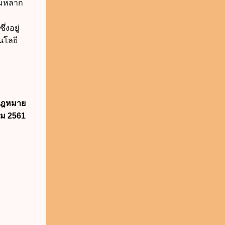
ามหลาก
่งอยู่
นโลยี
นกฎหมาย
คม 2561