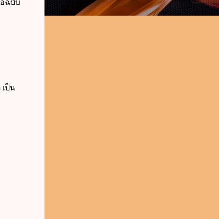
ือฉบับ
เป็น