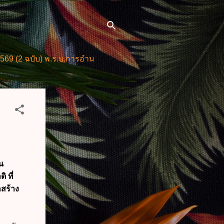
บ) พ.ร.บ.การอำนวยการความสะดวกในการพิจารณาอนุญาตและการใ
น
 ที่
สร้าง