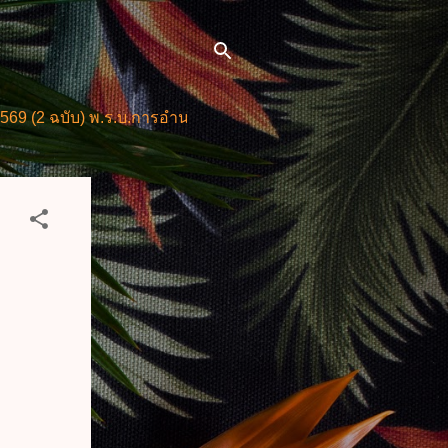
บ) พ.ร.บ.การอำนวยการความสะดวกในการพิจารณาอนุญาตและการใ