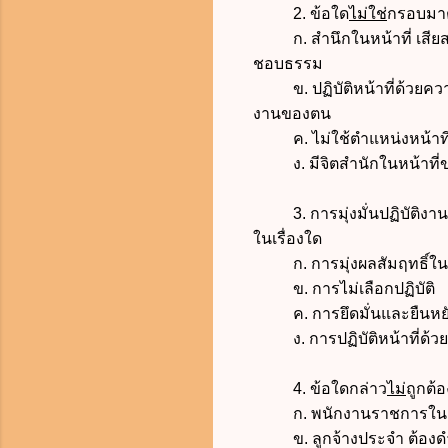
2. ข้อใด
ไม่ใช่
กรอบมาต
ก. สำนึกในหน้าที่ เสียสล
ชอบธรรม
ข. ปฏิบัติหน้าที่ด้วยความ
งานของตน
ค. ไม่ใช้ตำแหน่งหน้าที่
ง. มีจิตสำนักในหน้าที่ขอ
3. การมุ่งมั่นปฏิบัติงาน
ในเรื่องใด
ก. การมุ่งผลสัมฤทธิ์ใ
ข. การไม่เลือกปฏิบัติ
ค. การยึดมั่นและยืนหยัดใน
ง. การปฏิบัติหน้าที่ด้
4. ข้อใดกล่าว
ไม่
ถูกต้
ก. พนักงานราชการในกรมเจ้
ข. ลูกจ้างประจำ ต้องดำ