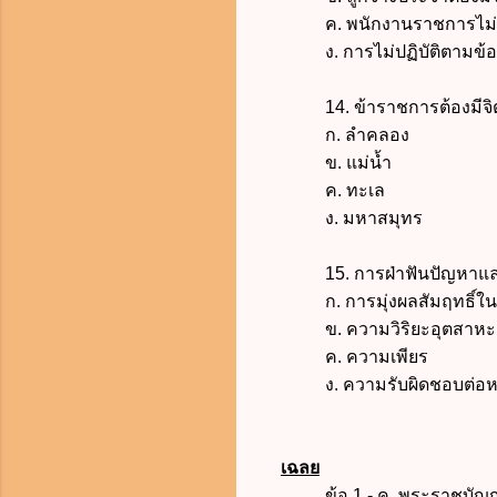
ค. พนักงานราชการไม่จำต้
ง. การไม่ปฏิบัติตามข้อบั
14. ข้าราชการต้องมีจิตสำ
ก. ลำคลอง
ข. แม่น้ำ
ค. ทะเล
ง. มหาสมุทร
15. การฝ่าฟันปัญหาและอุ
ก. การมุ่งผลสัมฤทธิ์ใ
ข. ความวิริยะอุตสาหะ
ค. ความเพียร
ง. ความรับผิดชอบต่อหน้
เฉลย
ข้อ 1 - ค.
พระราชบัญญั