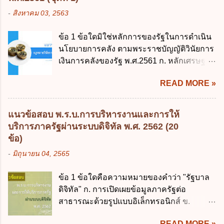
การงบประมาณ พ.ศ. 2502 2. พระราชบัญญัติ
-
สิงหาคม 03, 2563
วิธีการงบประมาณ (ฉบับที่ 3) พ.ศ. 2511 3.
พระราชบัญญัติวิธีการงบประมาณ (ฉบับที่ 6)
ข้อ 1 ข้อใดมิใช่หลักการของรัฐในการดำเนิน
พ.ศ. 2544 4. ประกาศของคณะปฏิวัติ ฉบับที่
นโยบายการคลัง ตามพระราชบัญญัติวินัยการ
203 ลงวันที่ 31 สิงหาคม 2515 ข้อ 3. ข้อใดไม่
เงินการคลังของรัฐ พ.ศ.2561 ก. หลักเศรษฐกิจ
ถูกต้อง 1. นายกรัฐมนตรีมีอำนาจออกกฎเพื่อ
ฐานราก ข. หลักการรักษาเสถียรภาพทาง
ปฏิบัติการตามพระราชบัญญัติวิธีการงบ
READ MORE »
เศรษฐกิจ ค. หลักการพัฒนาทางเศรษฐกิจ
ประมาณ พ.ศ. 2561 2. นายกรัฐมนตรีเป็นผู้
อย่างยั่งยืน ง. หลักความเป็นธรรมในสังคม ข้อ
รักษาการตามพระราช บัญญัติวิธีการงบ
2 สัดส่วนหนี้สาธารณะต่อผลิตภัณฑ์มวลรวม
ประมาณ พ.ศ. 2561 3. รัฐมนตรีว่าการ
แนวข้อสอบ พ.ร.บ.การบริหารงานและการให้
ในประเทศเพื่อใช้เป็นกรอบในการบริหารหนี้
กระทรวงการคลัง เป็นผู้รักษาการตามพระ
บริการภาครัฐผ่านระบบดิจิทัล พ.ศ. 2562 (20
สาธารณะเป็นไปตามข้อใด ก. ไม่เกินร้อยละ 5
ราช บัญญัติวิธีการงบประมาณ พ.ศ. 2561 4.
ข้อ)
ข. ไม่เกินร้อยละ 10 ค. ไม่เกินร้อยละ 35 ง. ไม่
รัฐมนตรีว่าการกระทรวงการคลังมีหน้าที่
-
มิถุนายน 04, 2565
เกินร้อยละ 60 ข้อ 3 กฎหมายว่าด้วยวินัยการ
ควบคุมการใช้จ่ายงบประมาณให้เป็นไปอย่าง
เงินการคลังของรัฐกำหนดหลักการห้ามเสนอ
โปร่งใสและตรวจสอบได้ ข้อ 4. พระราช
ข้อ 1 ข้อใดคือความหมายของคำว่า "รัฐบาล
กฎหมายที่ให้จัดเก็บภาษีอากรหรือค่า
บัญญัติวิธีการงบประมาณ พ.ศ. 2561 บัญญัติ
ดิจิทัล" ก. การเปิดเผยข้อมูลภาครัฐต่อ
ธรรมเนียมเพิ่มขึ้นจากที่กำหนดไว้ในกฎหมาย
ให้การบริหา...
สาธารณะด้วยรูปแบบอิเล็กทรอนิกส์ ข.
เพื่อการนำไปใช้จ่ายตามวัตถุประสงค์หรือเพื่อ
การนำเทคโนโลยีดิจิทัลมาใช้เป็นเครื่องมือใน
การหนึ่งการใดเป็นการเฉพาะเจาะจง ยกเว้น
READ MORE »