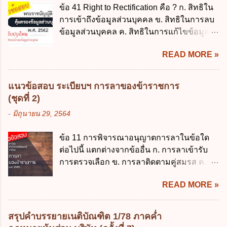
มีอำนาจแต่งตั้งพนักงานเจ้าหน้าที่ตามพระ
ข้อ 41 Right to Rectification คือ ? ก. สิทธิใน
ราชการ พ.ศ. 2562 ออกโดยอาศัยกฎหมาย
ราชบัญญัติคุ้มครองข้อมูลส่วนบุคคล พ.ศ.
การเข้าถึงข้อมูลส่วนบุคคล ข. สิทธิในการลบ
แม่บทใด ก. พระราชบัญญัติวิธีการงบ
2562 ก. นายกรัฐมนตรี ข. รัฐมนตรีว่าการ
ข้อมูลส่วนบุคคล ค. สิทธิในการแก้ไขข้อมูล
ประมาณ พ.ศ. 2561 ข. พระราชบัญญัติวินัย
กระทรวงดิจิทัลเพื่อเศร...
ส่วนบุคคลให้ถูกต้อง ง. สิทธิในการคัดค้าน
การเงินการคลังของรัฐ พ.ศ. 2561 ค. พระราช
READ MORE »
การประมวลผลข้อมูลส่วนบุคคล ข้อ 42 ผู้
บัญญัติเงินคงคลัง พ.ศ. 2491 ง. ระเบียบ
ควบคุมข้อมูลส่วนบุคคลต้องแก้ไขข้อมูลส่วน
กระทรวงการคลัง ว่าด้วยการเบิกเงินจากคลัง
บุคคลตามหลักการข้อใด ก. ถูกต้อง เป็น
การรับเงิน การจ่ายเงิน การเก็บรักษาเงิน และ
แนวข้อสอบ ระเบียบฯ การลาของข้าราชการ
ปัจจุบัน ข. สมบูรณ์ ค. ไม่ก่อให้เกิดความ
การนำเงินส่งคลัง พ.ศ. 2562 ข้อ 3 ส่วน
(ชุดที่ 2)
เข้าใจผิด ง. ถูกทุกข้อ ข้อ 43 มาตรการทาง
ราชการผู้เบิกในส่วนภูมิภาคมีอำนาจเก็บ
-
มิถุนายน 29, 2564
กฎหมายคุ้มครองข้อมูลส่วนบุคคล ในกรณีผู้
รักษาเงินทดรองราชการไว้ ณ ที่ทำการ เพื่อ
ควบคุมข้อมูลส่วนบุคคลไม่ดำเนินการแก้ไข
สำรองจ่ายได้แห่งละไม่เกินเท่าใร ก. 100,000
ข้อ 11 การพิจารณาอนุญาตการลาในข้อใด
ข้อมูลส่วนบุคคลให้ถูกต้อง ก. ร้องทุกข์ ข. ร้อง
บาท ข. 50,000 บาท ค. 30,000 บาท ง. 10,000
ต่อไปนี้ แตกต่างจากข้ออื่น ก. การลาเข้ารับ
เรียน ค. อุทธรณ์ ง. ฟ้องร้อง ข้อ 44 หลักการ
บาท ข้อ 4 ดอกเบี้ยที่เกิดจากการนำเงินทดรอง
การตรวจเลือก ข. การลาติดตามคู่สมรส ค.
สำคัญของสิทธิในการลบข้อมูลส่วนบุคคล คือ
ราชการจำนวนที่เกินกว่า...
การลาพักผ่อน ง. การลาไปศึกษา ฝึกอบรม
ข้อใด ก. สิทธิขอให้ผู้ควบคุมข้อมูลส่วนบุคคล
READ MORE »
ปฏิบัติการวิจัย หรือดูงาน ข้อ 12 ข้อใด ไม่ ถูก
ลบข้อมูลส่วนบุคคล ข. ขอให้ทำลายข้อมูล
ต้องเกี่ยวกับการลาไปช่วยเหลือภริยาที่คลอด
ส่วนบุคคล ค. ทำให้ข้อมูลส่วนบุคคลไม่
บุตร ก. ต้องเป็นภริยาโดยชอบด้วยกฎหมาย ข.
สามารถระบุถึงตนได้ ง. ถูกทุกข้อ ข้อ 45
สรุปคำบรรยายเนติบัณฑิต 1/78 ภาคค่ำ
ลาได้เพียงครั้งเดียว ค. ต้องลาภายใน 90 วัน
เงื่อนไข ในการใช้สิทธิลบข้อมูลส่วนบุคคล ข้อ