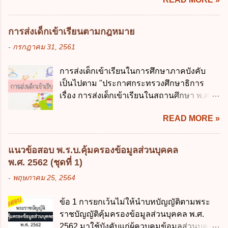
การบริหารงาน การให้บริการ การบูรณาการ
ข้อใด ก. เป็นไปตามความต้องการของชุมชน
ข้อมูลภาครัฐ ค. วิธีการนำสัญลักษณ์ศูนย์และ
ข. เพื่อป็นรายได้ขององค์กรปกครองส่วนท้อง
หนึ่ง เพื่อใช้สร้างระบบต่าง ๆ ง. สำนักงาน
ถิ่น ค. มีเหตุจำเป็นหรือเหตุฉุกเฉินที่มิอาจหลีก
การส่งเด็กเข้าเรียนตามกฎหมาย
พัฒนารัฐบาลดิจิทัล (องค์การมหาชน) ข้อ 2
เลี่ยงได้ ง. สอดคล้องกับยุทธศาสตร์ชาติ ข้อ 4
-
กรกฎาคม 31, 2561
การบริหารงานภาครัฐและการจัดทำบริการ
หน่วยงานของรัฐจะต้องนำแผนการคลังระยะ
สาธารณะผ่านระบบดิจิทัล ต้องมีวัตถุประสงค์
ปานกลางที่คณะรัฐมนตรีเห็นชอบแล้วไปใช้
การส่งเด็กเข้าเรียนในการศึกษาภาคบังคับ
ดังต่อไปนี้ ยกเว้น ข้อใด ก. ให้มีการใช้ระบบ
ประกอบการพิจารณาในเรื่องต่อไปนี้ ยกเว้น
เป็นไปตาม "ประกาศกระทรวงศึกษาธิการ
ดิจิทัลอย่างคุ้มค่าและเต็มศักยภาพ ข. พัฒนา
ข้อใด ก. การจัดเก็บหรือหารายได้ ข. การ
เรื่อง การส่งเด็กเข้าเรียนในสถานศึกษา พ.ศ.
โครงสร้างพื้นฐานด้านดิจิทัลที่จำเป็นให้เป็นไป
จัดสรรงบประมาณรายจ่าย ค. การจัดทำงบ
2546" และ "ประกาศกระทรวงศึกษาธิการ
ตามมาตรฐานสากล ค. พัฒนาการเชื่อมโยง
ประมาณ ง. การก่...
READ MORE »
เรื่อง หลักเกณฑ์และวิธีการปฏิบัติสำหรับผู้ที่
เครือข่ายดิจิทัล ง. เพิ่มประสิทธิภาคในการใช้
มิใช่ผู้ปกครองซึ่งมีเด็กที่มีอายุในเกณฑ์การ
จ่ายงบประมาณให้เกิดความคุ้มค่าและเป็นไป
ศึกษาภาคบังคับอาศัยอยู่" ออกตามความใน
ตามเป้าหมาย ข้อ 3 ข้อใดกล่าวได้ถูกต้องที่สุด
แนวข้อสอบ พ.ร.บ.คุ้มครองข้อมูลส่วนบุคคล
พระราชบัญญัติการศึกษาภาคบังคับ พ.ศ.
เกี่ยวกับ "แผนพัฒนารัฐบาลดิจิทัล" ก. เป็นธร
พ.ศ. 2562 (ชุดที่ 1)
2545 ซึ่งเป็นกฎหมายที่มีโทษทางอาญา โดย
รมาภิบาลข้อมูลภาครัฐ ข. เป็นศูนย์แลกเปลี่ยน
-
พฤษภาคม 25, 2564
มีสาระสำคัญดังนี้ 1. คำว่า "เด็ก" หมายถึง เด็ก
ข้อมูลกลาง ค. กำหนดสิทธิ หน้าที่ และความ
ซึ่งมีอายุย่างเข้าปีที่ 7 จนถึงอายุย่างเข้าปีที่ 16
รับผิดชอบในการบริหารจัดการข้อมูลของ
ข้อ 1 การยกเว้นไม่ให้นำบทบัญญัติตามพระ
เว้นแต่เด็กที่สอบได้ชั้นปีที่ 9 ของการศึกษา
หน่วยงานของรัฐ ง. กำหนดกรอบและทิศทาง
ราชบัญญัติคุ้มครองข้อมูลส่วนบุคคล พ.ศ.
ภาคบังคับแล้ว 2. ผู้ปกครอง คือ 2.1 บิดา
การบริหารงานภาครัฐและการจัดทำบริการ
2562 มาใช้บังคับแก่ผู้ควบคุมข้อมูลส่วนบุคคล