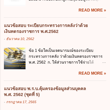
มารดา 2.2 บิดาหรือมารดา ซึ่งเป็นผู้ใช้
สาธารณะในรูปแบบดิจิทัล ข้อ 4 กรรมการ
จะต้องออกเป็นกฎหมายใด ก. พระราชบัญญัติ
อำนาจปกครอง 2.3 ผู้ปกครองตามประมวล
พัฒนารัฐบาลดิจิทัลโดยตำแหน่ง ม...
READ MORE »
ข. พระราชกำหนด ค. พระราชกฤษฎีกา ง. กฎ
กฎหมายแพ่งและพาณิชย์ 2.4 บุคคลที่เด็ก
กระทรวง ข้อ 2 กฎหมายตามข้อ 1 กำหนด
อยู่ด้วยเป็นประจำหรือที่เด็กอยู่รับใช้การงาน
หน่วยงานและกิจการใดที่ผู้ควบคุมข้อมูลส่วน
3. ผู้ปกครองดังกล่าว มีหน้าที่ ส่งเด็กเข้าเรียน
แนวข้อสอบ ระเบียบกระทรวงการคลังว่าด้วย
บุคคลไม่อยู่ในบังคับพระราชบัญญัติคุ้มครอง
ในสถานศึกษาในวันแรกของการเปิดเรียนภาค
เงินทดรองราชการ พ.ศ.2562
ข้อมูลส่วนบุคคล พ.ศ. 2562 ก. หน่วยงานของ
ต้น (ภาคเรียนที่ 1) 4. กรณีผู้ปกครองยังไม่ได้
-
ธันวาคม 10, 2562
รัฐทุกแห่ง ข. กิจการด้านการศึกษา ค. กิจการ
ส่งเด็กเข้าเรียนภายใน 7 วัน นับแต่วันแรกของ
ด้านความบันเทิงและนันทนาการ ง. ถูกทุกข้อ
การเปิดเรียนภาคต้น ถ้าสถานศึกษายังมิไ...
ข้อ 1 ข้อใดเป็นเจตนารมณ์ของระเบียบ
ข้อ 3 โดยหลัก ทั่วไป พระราชบัญญัติคุ้มครอง
กระทรวงการคลัง ว่าด้วยเงินทดรองราชการ
ข้อมูลส่วนบุคคล พ.ศ. 2562 ใช้บังคับตั้งแต่วัน
พ.ศ. 2562 ก. ให้ส่วนราชการใช้จ่ายได้
ใด ก. 26 พฤษภาคม 2562 ข. 27 พฤษภาคม
รวดเร็ว คล่องตัว และมีประสิทธิภาพ ข. ให้
2562 ค. 28 พฤษภาคม 2562 ง. 29
READ MORE »
ส่วนราชการมีเงินทดรองราชการเพื่อรองจ่าย
พฤษภาคม 2562 ข้อ 4 "บุคคลหรือนิติบุคคล
ตามข้อผูกพันในการกู้เงินจากต่างประเทศ ค.
ซึ่งมีอำนาจหน้าที่ตัดสินใจเกี่ยวกับการเก็บ
รองรับการปฏิบัติงานด้านการเงินการคลังตาม
รวบรวม ใช้ หรือเปิดเผยข้อมูลส่วนบุคคล" คือ
แนวข้อสอบ พ.ร.บ.คุ้มครองข้อมูลส่วนบุคคล
นโยบาย New GFMIS Thai ง. สนับสนุนการให้
ความหมายตามข้อใด ก. ผู้ควบคุมข้อมูลส่วน
พ.ศ. 2562 (ชุดที่ 5)
ความช่วยเหลือในกรณีจำเป็นเร่งด่วนที่ไม่
บุคคล ข. ผู้ประมวลผลข้อมูลส่วนบุคคล ค.
-
กรกฎาคม 17, 2565
สามารถรอการเบิกเงินจากงบประมาณได้ ข้อ
พนักงานเจ้าหน้าที่ ง. ไม่มีข้อใดถูกต้อง ข้อ 5 ผู้
2 ระเบียบกระทรวงการคลัง ว่าด้วยเงินทดรอง