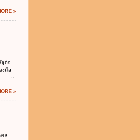
อใช้
MORE »
ม่เกิน
การเงิน
่า
ระสงค์
าม
จำเป็น
่วยงาน
ัฐต่อ
ช้
องมือ
 ข.
ิทัล
MORE »
ะผ่าน
ทัล
้เป็นไป
ภาคใน
ดกล่าว
าครัฐ ข.
ุคคล
นการ