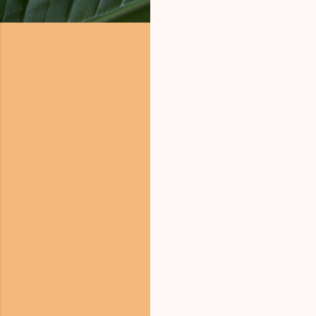
ค
ว
า
ม
คิ
ด
เ
ห็
น