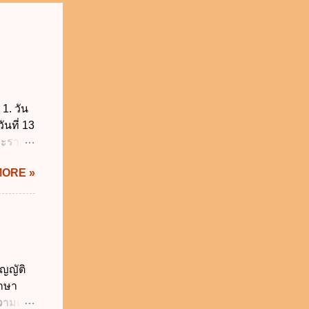
1. วัน
ันที่ 13
พระราช
บัญญัติ
MORE »
) พ.ศ.
ศของ
นายก
 พ.ศ.
 พ.ศ.
วิธี
ญญัติ
คุมการ
ักษา
ติวิธี
วามเป็น