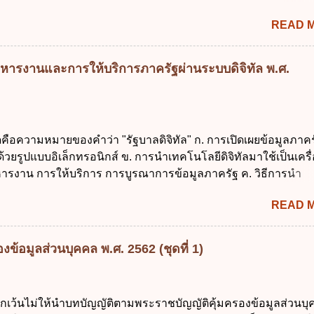
คม ข้อ 2 สัดส่วนหนี้สาธารณะต่อผลิตภัณฑ์มวลรวมในประเทศเพื่
READ 
นการบริหารหนี้สาธารณะเป็นไปตามข้อใด ก. ไม่เกินร้อยละ 5 ข. ไ
ค. ไม่เกินร้อยละ 35 ง. ไม่เกินร้อยละ 60 ข้อ 3 กฎหมายว่าด้วยวินัย
งรัฐกำหนดหลักการห้ามเสนอกฎหมายที่ให้จัดเก็บภาษีอากรหรือค
หารงานและการให้บริการภาครัฐผ่านระบบดิจิทัล พ.ศ.
เพิ่มขึ้นจากที่กำหนดไว้ในกฎหมายเพื่อการนำไปใช้จ่ายตามวัตถุป
การหนึ่งการใดเป็นการเฉพาะเจาะจง ยกเว้นข้อใด ก. เป็นไปตามคว
ชุมชน ข. เพื่อป็นรายได้ขององค์กรปกครองส่วนท้องถิ่น ค. มีเหตุ
กเฉินที่มิอาจหลีกเลี่ยงได้ ง. สอดคล้องกับยุทธศาสตร์ชาติ ข้อ 4 หน
ดคือความหมายของคำว่า "รัฐบาลดิจิทัล" ก. การเปิดเผยข้อมูลภาคร
้องนำแผนการคลังระยะปานกลางที่คณะรัฐมนตรีเห็นชอบแล้วไปใ
ยรูปแบบอิเล็กทรอนิกส์ ข. การนำเทคโนโลยีดิจิทัลมาใช้เป็นเครื่
ิจารณาในเรื่องต่อไปนี้ ยกเว้นข้อใด ก. การจัดเก็บหรือหารายได้
ารงาน การให้บริการ การบูรณาการข้อมูลภาครัฐ ค. วิธีการนำ
งบประมาณรายจ่าย ค. การจัดทำงบประมาณ ง. การก่...
ูนย์และหนึ่ง เพื่อใช้สร้างระบบต่าง ๆ ง. สำนักงานพัฒนารัฐบาลดิจ
READ 
หาชน) ข้อ 2 การบริหารงานภาครัฐและการจัดทำบริการสาธารณ
 ต้องมีวัตถุประสงค์ดังต่อไปนี้ ยกเว้น ข้อใด ก. ให้มีการใช้ระบบดิจิ
่าและเต็มศักยภาพ ข. พัฒนาโครงสร้างพื้นฐานด้านดิจิทัลที่จำเป็นให
ข้อมูลส่วนบุคคล พ.ศ. 2562 (ชุดที่ 1)
นสากล ค. พัฒนาการเชื่อมโยงเครือข่ายดิจิทัล ง. เพิ่มประสิทธิ
ยงบประมาณให้เกิดความคุ้มค่าและเป็นไปตามเป้าหมาย ข้อ 3 ข้อใ
ที่สุดเกี่ยวกับ "แผนพัฒนารัฐบาลดิจิทัล" ก. เป็นธรรมาภิบาลข้อมูลภ
ยกเว้นไม่ให้นำบทบัญญัติตามพระราชบัญญัติคุ้มครองข้อมูลส่วนบ
แลกเปลี่ยนข้อมูลกลาง ค. กำหนดสิทธิ หน้าที่ และความรับผิดชอบใ