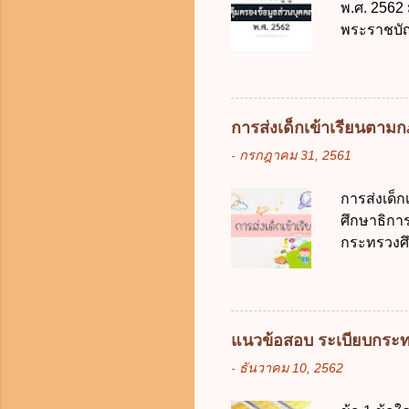
พ.ศ. 2562
บริหารจัด
พระราชบัญ
ภาครัฐและ
กฎหมายตาม
ดิจิทัลโดย
ในบังคับพ
แห่ง ข. ก
ข้อ 3 โดยห
การส่งเด็กเข้าเรียนตา
ตั้งแต่วั
-
กรกฎาคม 31, 2561
ง. 29 พฤษภ
การเก็บรวบ
การส่งเด็
ควบคุมข้อม
ศึกษาธิการ
ไม่มีข้อใด
กระทรวงศึก
คุ้มครองข
เด็กที่มี
ดิจิทัลเพื่อเ
การศึกษาภ
ดังนี้ 1. คำ
แต่เด็กที่
แนวข้อสอบ ระเบียบกระท
มารดา 2.2
-
ธันวาคม 10, 2562
ประมวลกฎห
รับใช้การง