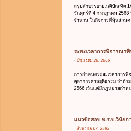
สามารถระบุ
สรุปคำบรรยายเนติบัณฑิต 1/78
ข้อใดไม่เ
วันศุกร์ที่ 4 กรกฎาคม 2568
เป็นข้อมู
จำนวน ในกิจการที่หุ้นส่วน
การเก็บรวบ
ม.1050 , 1025 โดยพิจารณา
ผลโดยไม่ช
ต้องจัดการในนามของห้าง ไม่
ไปตามหลักกฎหมายปิดปากหุ้น
สุจริต ไม่ว่าการจัดการนั้นจ
ระยะเวลาการพิจารณาพิพ
ทะเบียน เมื่อห้าง ผิดนัด ชำร
-
มิถุนายน 28, 2566
คนหนึ่งก็ได้ ม.1070 เว้นแต่ ผ
ที่จะบังคับเอาแก่ห้างนั้นไ
การกำหนดระยะเวลาการพิจา
ม.689 ศาลใช้ดุลพินิจไม่ได้) 1
ตุลาการศาลยุติธรรม ว่าด
2566 เว้นแต่มีกฎหมายกำหนดระ
เป็นต้นไป โดยในส่วนของศาลช
จำแนกลักษณะหรือประเภทคดีออ
ยุ่งยากซับซ้อนและมีแนวโน้
คดีให้แล้วเสร็จได้หลายคดี 
แนวข้อสอบ พ.ร.บ.วินัยการ
ชอบในราชการของศาลเห็นสม
-
สิงหาคม 07, 2563
คดีให้แล้วเสร็จ ภายใน 6 เดือ