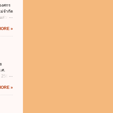
นบุคคล
์วงศกร
ค์ ข.
ม่จำกัด
ยอมใน
นส่วน
้ประมวล
้นส่วน
MORE »
จึงเป็น
ยนอกผู้
สามัญจด
วนคนใค
้ และการ
ระกัน
ย
.ศ.
ม 2566
ให้
MORE »
่มีความ
ิจารณา
บผิด
พากษา
ยุ่งยาก