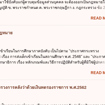
 มาใช้บังคับแก่ผู้ควบคุมข้อมูลส่วนบุคคล จะต้องออกเป็นกฎหมายใ
การข้อมูลของหน่วยงานของรัฐ ง. กำหนดกรอบและทิศทางการบร
ญัติ ข. พระราชกำหนด ค. พระราชกฤษฎีกา ง. กฎกระทรวง ข้อ 
การจัดทำบริการสาธารณะในรูปแบบดิจิทัล ข้อ 4 กรรมการพัฒนา
ข้อ 1 กำหนดหน่วยงานและกิจการใดที่ผู้ควบคุมข้อมูลส่วนบุคคลไ
ตำแหน่ง ม...
READ 
ระราชบัญญัติคุ้มครองข้อมูลส่วนบุคคล พ.ศ. 2562 ก. หน่วยงานขอ
ิจการด้านการศึกษา ค. กิจการด้านความบันเทิงและนันทนาการ ง. ถู
ลัก ทั่วไป พระราชบัญญัติคุ้มครองข้อมูลส่วนบุคคล พ.ศ. 2562 ใช้บ
มกฎหมาย
นใด ก. 26 พฤษภาคม 2562 ข. 27 พฤษภาคม 2562 ค. 28 พฤษภาคม
าคม 2562 ข้อ 4 "บุคคลหรือนิติบุคคลซึ่งมีอำนาจหน้าที่ตัดสินใจเก
รวม ใช้ หรือเปิดเผยข้อมูลส่วนบุคคล" คือความหมายตามข้อใด ก. 
กเข้าเรียนในการศึกษาภาคบังคับ เป็นไปตาม "ประกาศกระทรวง
ูลส่วนบุคคล ข. ผู้ประมวลผลข้อมูลส่วนบุคคล ค. พนักงานเจ้าหน้าท
 เรื่อง การส่งเด็กเข้าเรียนในสถานศึกษา พ.ศ. 2546" และ "ประกา
ถูกต้อง ข้อ 5 ผู้มีอำนาจแต่งตั้งพนักงานเจ้าหน้าที่ตามพระราชบัญญั
ษาธิการ เรื่อง หลักเกณฑ์และวิธีการปฏิบัติสำหรับผู้ที่มิใช่ผู้ปกครอ
้อมูลส่วนบุคคล พ.ศ. 2562 ก. นายกรัฐมนตรี ข. รัฐมนตรีว่าการกร
อายุในเกณฑ์การศึกษาภาคบังคับอาศัยอยู่" ออกตามความในพระราชบ
ศร...
READ 
าคบังคับ พ.ศ. 2545 ซึ่งเป็นกฎหมายที่มีโทษทางอาญา โดยมีสา
ว่า "เด็ก" หมายถึง เด็กซึ่งมีอายุย่างเข้าปีที่ 7 จนถึงอายุย่างเข้าปีที่ 1
สอบได้ชั้นปีที่ 9 ของการศึกษาภาคบังคับแล้ว 2. ผู้ปกครอง คือ 2.1
รวงการคลังว่าด้วยเงินทดรองราชการ พ.ศ.2562
 บิดาหรือมารดา ซึ่งเป็นผู้ใช้อำนาจปกครอง 2.3 ผู้ปกครองต
มายแพ่งและพาณิชย์ 2.4 บุคคลที่เด็กอยู่ด้วยเป็นประจำหรือที่เด
าน 3. ผู้ปกครองดังกล่าว มีหน้าที่ ส่งเด็กเข้าเรียนในสถานศึกษาใ