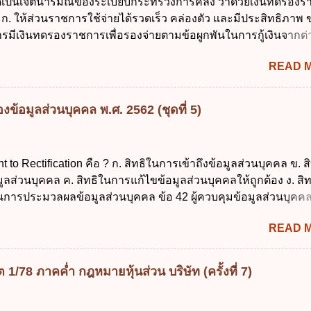
ใดเป็นเจตนารมณ์ของระเบียบกระทรวงการคลัง ว่าด้วยเงินทดรอง
เรียนภาคต้น (ภาคเรียนที่ 1) 4. กรณีผู้ปกครองยังไม่ได้ส่งเด็กเข้าเ
ก. ให้ส่วนราชการใช้จ่ายได้รวดเร็ว คล่องตัว และมีประสิทธิภาพ ข
น นับแต่วันแรกของการเปิดเรียนภาคต้น ถ้าสถานศึกษายังมิไ...
รมีเงินทดรองราชการเพื่อรองจ่ายตามข้อผูกพันในการกู้เงินจากต่
 รองรับการปฏิบัติงานด้านการเงินการคลังตามนโยบาย New GFM
READ 
ุนการให้ความช่วยเหลือในกรณีจำเป็นเร่งด่วนที่ไม่สามารถรอการเบ
าณได้ ข้อ 2 ระเบียบกระทรวงการคลัง ว่าด้วยเงินทดรองราชการ
ดยอาศัยกฎหมายแม่บทใด ก. พระราชบัญญัติวิธีการงบประมาณ พ
ข้อมูลส่วนบุคคล พ.ศ. 2562 (ชุดที่ 5)
ระราชบัญญัติวินัยการเงินการคลังของรัฐ พ.ศ. 2561 ค. พระราชบัญ
 พ.ศ. 2491 ง. ระเบียบกระทรวงการคลัง ว่าด้วยการเบิกเงินจากคลัง
ายเงิน การเก็บรักษาเงิน และการนำเงินส่งคลัง พ.ศ. 2562 ข้อ 3 ส่ว
ht to Rectification คือ ? ก. สิทธิในการเข้าถึงข้อมูลส่วนบุคคล ข. ส
บิกในส่วนภูมิภาคมีอำนาจเก็บรักษาเงินทดรองราชการไว้ ณ ที่ทำกา
ลส่วนบุคคล ค. สิทธิในการแก้ไขข้อมูลส่วนบุคคลให้ถูกต้อง ง. สิ
ด้แห่งละไม่เกินเท่าใร ก. 100,000 บาท ข. 50,000 บาท ค. 30,000
นการประมวลผลข้อมูลส่วนบุคคล ข้อ 42 ผู้ควบคุมข้อมูลส่วนบุคคล
 ข้อ 4 ดอกเบี้ยที่เกิดจากการนำเงินทดรองราชการจำนวนที่เกินกว่
ลส่วนบุคคลตามหลักการข้อใด ก. ถูกต้อง เป็นปัจจุบัน ข. สมบูรณ์ ค.
READ 
ามเข้าใจผิด ง. ถูกทุกข้อ ข้อ 43 มาตรการทางกฎหมายคุ้มครองข้อม
รณีผู้ควบคุมข้อมูลส่วนบุคคลไม่ดำเนินการแก้ไขข้อมูลส่วนบุคคลใ
องทุกข์ ข. ร้องเรียน ค. อุทธรณ์ ง. ฟ้องร้อง ข้อ 44 หลักการสำคัญขอ
/78 ภาคค่ำ กฎหมายหุ้นส่วน บริษัท (ครั้งที่ 7)
อมูลส่วนบุคคล คือข้อใด ก. สิทธิขอให้ผู้ควบคุมข้อมูลส่วนบุคคล
นบุคคล ข. ขอให้ทำลายข้อมูลส่วนบุคคล ค. ทำให้ข้อมูลส่วนบุคคลไ