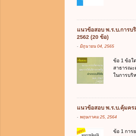
ธรรมในสัง
เป็นกรอบใ
ร้อยละ 10 
การคลังขอ
แนวข้อสอบ พ.ร.บ.การบริ
ธรรมเนียม
2562 (20 ข้อ)
หรือเพื่อ
-
มิถุนายน 04, 2565
ต้องการของ
หรือเหตุฉุ
ข้อ 1 ข้อใ
ของรัฐจะต
สาธารณะด้ว
ประกอบการพ
ในการบริห
การจัดสรร
สัญลักษณ์ศ
(องค์การม
ระบบดิจิทัล
อย่างคุ้มค
แนวข้อสอบ พ.ร.บ.คุ้มครอง
ตามมาตรฐา
-
พฤษภาคม 25, 2564
การใช้จ่า
ได้ถูกต้อง
ข้อ 1 การ
เป็นศูนย์