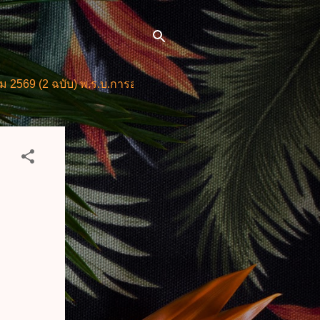
ฉบับ) พ.ร.บ.การอำนวยการความสะดวกในการพิจารณาอนุญาตและ