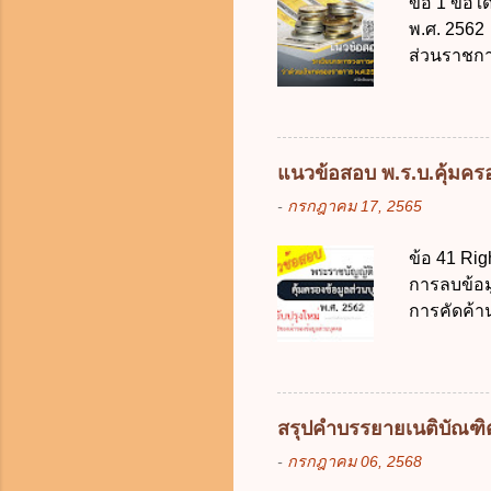
ข้อ 1 ข้อ
ของการเปิด
พ.ศ. 2562 
ภายใน 7 วั
ส่วนราชกา
ประเทศ ค.
ง. สนับสน
จากงบประม
2562 ออกโ
แนวข้อสอบ พ.ร.บ.คุ้มครอง
2561 ข. พ
-
กรกฎาคม 17, 2565
เงินคงคลัง
เงิน การจ่
ข้อ 41 Rig
ราชการผู้เ
การลบข้อมู
สำรองจ่ายไ
การคัดค้า
10,000 บาท
แก้ไขข้อมู
ให้เกิดคว
บุคคล ในก
ต้อง ก. ร้
สรุปคำบรรยายเนติบัณฑิต 1
ในการลบข้
-
กรกฎาคม 06, 2568
ข้อมูลส่ว