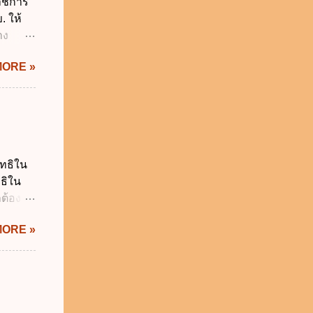
ราชการ
รียน
. ให้
าง
IS Thai
MORE »
ิกเงิน
 พ.ศ.
.ศ.
ญัติ
 การรับ
น
ิทธิใน
ร เพื่อ
ทธิใน
 บาท ง.
ต้อง
า...
 ไม่ก่อ
MORE »
ูลส่วน
ห้ถูก
งสิทธิ
ลบ
ม่