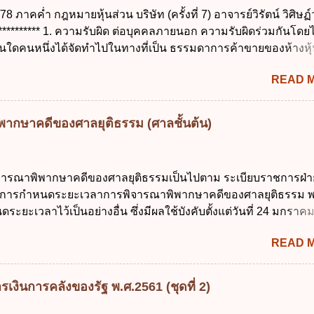
ถึงตนได้ ง. ถูกทุกข้อ ข้อ 45 เงื่อนไข ในการใช้สิทธิลบข้อมูลส่ว
 ภาคค่ำ กฎหมายหุ้นส่วน บริษัท (ครั้งที่ 7) อาจารย์วิรัตน์ วิศิษฏ
กี่ยวข้อง ก. ข้อมูลหมดความจำเป็นในการประมวลผลตามวัตถุประสง
 ********** 1. ความรับผิด ต่อบุคคลภายนอก ความรับผิดร่วมกันโดยไ
ลส่วนบุคคลที่ไม่สมบูรณ์ ค. เจ้าของข้อมูลส่วนบุคคลถอนความยิน
คนใดคนหนึ่งได้จัดทำไปในทางที่เป็น ธรรมดาการค้าขายของห้างหุ้
รวม ใช้หรือเปิดเผยข้อมูลส่วนบุคคล ง. ข้อมูลส่วนบุคคลได้ถูกใช
ตามสภาพแห่งกิจการ การงานของห้าง และประเพณีทางการค้า -หุ
อบด้วยกฎ...
READ 
ว่าจะมีมูลเหตุจูงใจเพราะทุจริต หรือมีอำนาจจัดการหรือไม่ก็ตาม 
ส่วนคนอื่น และหลักลูกหนี้ร่วมตามม.291 เพื่อคุ้มครองบุคคลภา
ะก่อให้เกิดมูลหนี้ใดก็ตาม รวมถึงมูลละเมิด 1.1) กรณีห้างหุ้นส่วน
ากษาคดีของศาลยุติธรรม (ศาลชั้นต้น)
ะหนี้ เจ้าหนี้ของห้างฯ ชอบที่จะเรียกให้ชำระหนี้เอาแต่ผู้เป็นหุ้นส่
ู้เป็นหุ้นส่วนพิสูจน์ได้ว่า สินทรัพย์ของห้างยังมีพอที่จะชำระหนี้ได
ม่เป็นการยาก ซึ่งแล้วแต่ศาลจะเห็นสมควร ม.1071 (ต่างกับกรณีค้ำป
รณาพิพากษาคดีของศาลยุติธรรมเป็นไปตาม ระเบียบราชการฝ่า
.2) กรณีห้างหุ้นส่วน...
้วยการกำหนดระยะเวลาการพิจารณาพิพากษาคดีของศาลยุติธรรม พ
ยะเวลาไว้เป็นอย่างอื่น ซึ่งมีผลใช้บังคับตั้งแต่วันที่ 24 มกราค
ั้นต้นมีสาระสำคัญ ดังนี้ เพื่อประโยชน์ในการบริหารจัดการคดี 
READ 
กเป็น 3 ประเภท ดังนี้ (1) คดีจัดการพิเศษ คือ คดีลักษณะที่ไม
มที่จะพิจารณาให้เสร็จได้ภายในนัดเดียว หรือในวันหนึ่งสามารถพ
หรือสามารถส่งเอกสารแทนการสืบพยานได้ หรือคดีประเภทอื่นที่ผู้รั
เงินการคลังของรัฐ พ.ศ.2561 (ชุดที่ 2)
ควรให้ดำเนินการอย่างคดีจัดการพิเศษ โดย ศาลจะพิจารณาพิ
น นับแต่วันรับฟ้อง ดังนี้ (ก) คดีแพ่ง 1) คดีมโนสาเร่ คดีไม่มีข้อ