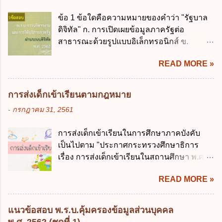
ควบคุมการใช้จ่ายงบประมาณให้เป็นไปอย่าง
เงินการคลังของรัฐกำหนดหลักการห้ามเสนอ
โปร่งใสและตรวจสอบได้ ข้อ 4. พระราช
ข้อ 1 ข้อใดคือความหมายของคำว่า "รัฐบาล
กฎหมายที่ให้จัดเก็บภาษีอากรหรือค่า
บัญญัติวิธีการงบประมาณ พ.ศ. 2561 บัญญัติ
ดิจิทัล" ก. การเปิดเผยข้อมูลภาครัฐต่อ
ธรรมเนียมเพิ่มขึ้นจากที่กำหนดไว้ในกฎหมาย
ให้การบริหา...
สาธารณะด้วยรูปแบบอิเล็กทรอนิกส์ ข.
เพื่อการนำไปใช้จ่ายตามวัตถุประสงค์หรือเพื่อ
การนำเทคโนโลยีดิจิทัลมาใช้เป็นเครื่องมือใน
การหนึ่งการใดเป็นการเฉพาะเจาะจง ยกเว้น
READ MORE »
การบริหารงาน การให้บริการ การบูรณาการ
ข้อใด ก. เป็นไปตามความต้องการของชุมชน
ข้อมูลภาครัฐ ค. วิธีการนำสัญลักษณ์ศูนย์และ
ข. เพื่อป็นรายได้ขององค์กรปกครองส่วนท้อง
หนึ่ง เพื่อใช้สร้างระบบต่าง ๆ ง. สำนักงาน
ถิ่น ค. มีเหตุจำเป็นหรือเหตุฉุกเฉินที่มิอาจหลีก
การส่งเด็กเข้าเรียนตามกฎหมาย
พัฒนารัฐบาลดิจิทัล (องค์การมหาชน) ข้อ 2
เลี่ยงได้ ง. สอดคล้องกับยุทธศาสตร์ชาติ ข้อ 4
-
กรกฎาคม 31, 2561
การบริหารงานภาครัฐและการจัดทำบริการ
หน่วยงานของรัฐจะต้องนำแผนการคลังระยะ
สาธารณะผ่านระบบดิจิทัล ต้องมีวัตถุประสงค์
ปานกลางที่คณะรัฐมนตรีเห็นชอบแล้วไปใช้
การส่งเด็กเข้าเรียนในการศึกษาภาคบังคับ
ดังต่อไปนี้ ยกเว้น ข้อใด ก. ให้มีการใช้ระบบ
ประกอบการพิจารณาในเรื่องต่อไปนี้ ยกเว้น
เป็นไปตาม "ประกาศกระทรวงศึกษาธิการ
ดิจิทัลอย่างคุ้มค่าและเต็มศักยภาพ ข. พัฒนา
ข้อใด ก. การจัดเก็บหรือหารายได้ ข. การ
เรื่อง การส่งเด็กเข้าเรียนในสถานศึกษา พ.ศ.
โครงสร้างพื้นฐานด้านดิจิทัลที่จำเป็นให้เป็นไป
จัดสรรงบประมาณรายจ่าย ค. การจัดทำงบ
2546" และ "ประกาศกระทรวงศึกษาธิการ
ตามมาตรฐานสากล ค. พัฒนาการเชื่อมโยง
ประมาณ ง. การก่...
READ MORE »
เรื่อง หลักเกณฑ์และวิธีการปฏิบัติสำหรับผู้ที่
เครือข่ายดิจิทัล ง. เพิ่มประสิทธิภาคในการใช้
มิใช่ผู้ปกครองซึ่งมีเด็กที่มีอายุในเกณฑ์การ
จ่ายงบประมาณให้เกิดความคุ้มค่าและเป็นไป
ศึกษาภาคบังคับอาศัยอยู่" ออกตามความใน
ตามเป้าหมาย ข้อ 3 ข้อใดกล่าวได้ถูกต้องที่สุด
แนวข้อสอบ พ.ร.บ.คุ้มครองข้อมูลส่วนบุคคล
พระราชบัญญัติการศึกษาภาคบังคับ พ.ศ.
เกี่ยวกับ "แผนพัฒนารัฐบาลดิจิทัล" ก. เป็นธร