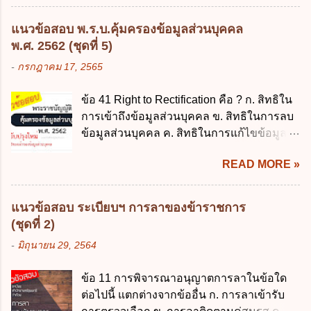
ตามข้อผูกพันในการกู้เงินจากต่างประเทศ ค.
ซึ่งมีอำนาจหน้าที่ตัดสินใจเกี่ยวกับการเก็บ
รองรับการปฏิบัติงานด้านการเงินการคลังตาม
รวบรวม ใช้ หรือเปิดเผยข้อมูลส่วนบุคคล" คือ
แนวข้อสอบ พ.ร.บ.คุ้มครองข้อมูลส่วนบุคคล
นโยบาย New GFMIS Thai ง. สนับสนุนการให้
ความหมายตามข้อใด ก. ผู้ควบคุมข้อมูลส่วน
พ.ศ. 2562 (ชุดที่ 5)
ความช่วยเหลือในกรณีจำเป็นเร่งด่วนที่ไม่
บุคคล ข. ผู้ประมวลผลข้อมูลส่วนบุคคล ค.
-
กรกฎาคม 17, 2565
สามารถรอการเบิกเงินจากงบประมาณได้ ข้อ
พนักงานเจ้าหน้าที่ ง. ไม่มีข้อใดถูกต้อง ข้อ 5 ผู้
2 ระเบียบกระทรวงการคลัง ว่าด้วยเงินทดรอง
มีอำนาจแต่งตั้งพนักงานเจ้าหน้าที่ตามพระ
ข้อ 41 Right to Rectification คือ ? ก. สิทธิใน
ราชการ พ.ศ. 2562 ออกโดยอาศัยกฎหมาย
ราชบัญญัติคุ้มครองข้อมูลส่วนบุคคล พ.ศ.
การเข้าถึงข้อมูลส่วนบุคคล ข. สิทธิในการลบ
แม่บทใด ก. พระราชบัญญัติวิธีการงบ
2562 ก. นายกรัฐมนตรี ข. รัฐมนตรีว่าการ
ข้อมูลส่วนบุคคล ค. สิทธิในการแก้ไขข้อมูล
ประมาณ พ.ศ. 2561 ข. พระราชบัญญัติวินัย
กระทรวงดิจิทัลเพื่อเศร...
ส่วนบุคคลให้ถูกต้อง ง. สิทธิในการคัดค้าน
การเงินการคลังของรัฐ พ.ศ. 2561 ค. พระราช
READ MORE »
การประมวลผลข้อมูลส่วนบุคคล ข้อ 42 ผู้
บัญญัติเงินคงคลัง พ.ศ. 2491 ง. ระเบียบ
ควบคุมข้อมูลส่วนบุคคลต้องแก้ไขข้อมูลส่วน
กระทรวงการคลัง ว่าด้วยการเบิกเงินจากคลัง
บุคคลตามหลักการข้อใด ก. ถูกต้อง เป็น
การรับเงิน การจ่ายเงิน การเก็บรักษาเงิน และ
แนวข้อสอบ ระเบียบฯ การลาของข้าราชการ
ปัจจุบัน ข. สมบูรณ์ ค. ไม่ก่อให้เกิดความ
การนำเงินส่งคลัง พ.ศ. 2562 ข้อ 3 ส่วน
(ชุดที่ 2)
เข้าใจผิด ง. ถูกทุกข้อ ข้อ 43 มาตรการทาง
ราชการผู้เบิกในส่วนภูมิภาคมีอำนาจเก็บ
-
มิถุนายน 29, 2564
กฎหมายคุ้มครองข้อมูลส่วนบุคคล ในกรณีผู้
รักษาเงินทดรองราชการไว้ ณ ที่ทำการ เพื่อ
ควบคุมข้อมูลส่วนบุคคลไม่ดำเนินการแก้ไข
สำรองจ่ายได้แห่งละไม่เกินเท่าใร ก. 100,000
ข้อ 11 การพิจารณาอนุญาตการลาในข้อใด
ข้อมูลส่วนบุคคลให้ถูกต้อง ก. ร้องทุกข์ ข. ร้อง
บาท ข. 50,000 บาท ค. 30,000 บาท ง. 10,000
ต่อไปนี้ แตกต่างจากข้ออื่น ก. การลาเข้ารับ
เรียน ค. อุทธรณ์ ง. ฟ้องร้อง ข้อ 44 หลักการ
บาท ข้อ 4 ดอกเบี้ยที่เกิดจากการนำเงินทดรอง