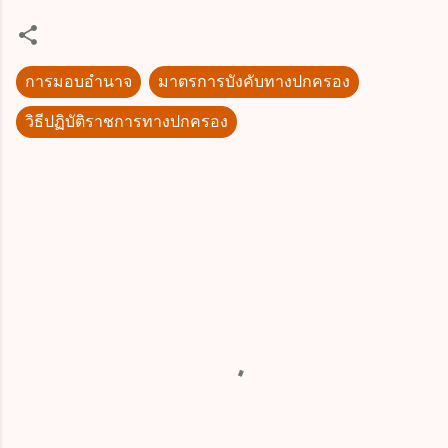
การมอบอำนาจ
มาตรการบังคับทางปกครอง
วิธีปฏิบัติราชการทางปกครอง
ค
ว
า
ม
คิ
ด
เ
ห็
น