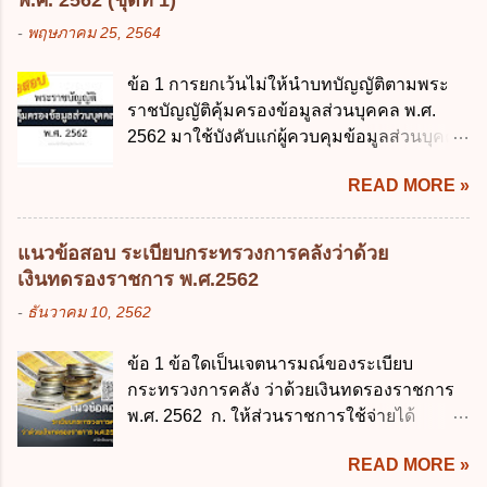
พ.ศ. 2562 (ชุดที่ 1)
2545 ซึ่งเป็นกฎหมายที่มีโทษทางอาญา โดย
รมาภิบาลข้อมูลภาครัฐ ข. เป็นศูนย์แลกเปลี่ยน
-
พฤษภาคม 25, 2564
มีสาระสำคัญดังนี้ 1. คำว่า "เด็ก" หมายถึง เด็ก
ข้อมูลกลาง ค. กำหนดสิทธิ หน้าที่ และความ
ซึ่งมีอายุย่างเข้าปีที่ 7 จนถึงอายุย่างเข้าปีที่ 16
รับผิดชอบในการบริหารจัดการข้อมูลของ
ข้อ 1 การยกเว้นไม่ให้นำบทบัญญัติตามพระ
เว้นแต่เด็กที่สอบได้ชั้นปีที่ 9 ของการศึกษา
หน่วยงานของรัฐ ง. กำหนดกรอบและทิศทาง
ราชบัญญัติคุ้มครองข้อมูลส่วนบุคคล พ.ศ.
ภาคบังคับแล้ว 2. ผู้ปกครอง คือ 2.1 บิดา
การบริหารงานภาครัฐและการจัดทำบริการ
2562 มาใช้บังคับแก่ผู้ควบคุมข้อมูลส่วนบุคคล
มารดา 2.2 บิดาหรือมารดา ซึ่งเป็นผู้ใช้
สาธารณะในรูปแบบดิจิทัล ข้อ 4 กรรมการ
จะต้องออกเป็นกฎหมายใด ก. พระราชบัญญัติ
อำนาจปกครอง 2.3 ผู้ปกครองตามประมวล
พัฒนารัฐบาลดิจิทัลโดยตำแหน่ง ม...
READ MORE »
ข. พระราชกำหนด ค. พระราชกฤษฎีกา ง. กฎ
กฎหมายแพ่งและพาณิชย์ 2.4 บุคคลที่เด็ก
กระทรวง ข้อ 2 กฎหมายตามข้อ 1 กำหนด
อยู่ด้วยเป็นประจำหรือที่เด็กอยู่รับใช้การงาน
หน่วยงานและกิจการใดที่ผู้ควบคุมข้อมูลส่วน
3. ผู้ปกครองดังกล่าว มีหน้าที่ ส่งเด็กเข้าเรียน
แนวข้อสอบ ระเบียบกระทรวงการคลังว่าด้วย
บุคคลไม่อยู่ในบังคับพระราชบัญญัติคุ้มครอง
ในสถานศึกษาในวันแรกของการเปิดเรียนภาค
เงินทดรองราชการ พ.ศ.2562
ข้อมูลส่วนบุคคล พ.ศ. 2562 ก. หน่วยงานของ
ต้น (ภาคเรียนที่ 1) 4. กรณีผู้ปกครองยังไม่ได้
-
ธันวาคม 10, 2562
รัฐทุกแห่ง ข. กิจการด้านการศึกษา ค. กิจการ
ส่งเด็กเข้าเรียนภายใน 7 วัน นับแต่วันแรกของ
ด้านความบันเทิงและนันทนาการ ง. ถูกทุกข้อ
การเปิดเรียนภาคต้น ถ้าสถานศึกษายังมิไ...
ข้อ 1 ข้อใดเป็นเจตนารมณ์ของระเบียบ
ข้อ 3 โดยหลัก ทั่วไป พระราชบัญญัติคุ้มครอง
กระทรวงการคลัง ว่าด้วยเงินทดรองราชการ
ข้อมูลส่วนบุคคล พ.ศ. 2562 ใช้บังคับตั้งแต่วัน
พ.ศ. 2562 ก. ให้ส่วนราชการใช้จ่ายได้
ใด ก. 26 พฤษภาคม 2562 ข. 27 พฤษภาคม
รวดเร็ว คล่องตัว และมีประสิทธิภาพ ข. ให้
2562 ค. 28 พฤษภาคม 2562 ง. 29
READ MORE »
ส่วนราชการมีเงินทดรองราชการเพื่อรองจ่าย
พฤษภาคม 2562 ข้อ 4 "บุคคลหรือนิติบุคคล