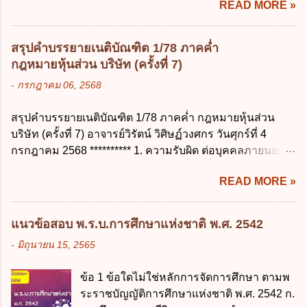
READ MORE »
ปฏิบัติการวิจัย หรือดูงาน ข้อ 12 ข้อใด ไม่ ถูก
ลบข้อมูลส่วนบุคคล ข. ขอให้ทำลายข้อมูล
ต้องเกี่ยวกับการลาไปช่วยเหลือภริยาที่คลอด
ส่วนบุคคล ค. ทำให้ข้อมูลส่วนบุคคลไม่
บุตร ก. ต้องเป็นภริยาโดยชอบด้วยกฎหมาย ข.
สามารถระบุถึงตนได้ ง. ถูกทุกข้อ ข้อ 45
สรุปคำบรรยายเนติบัณฑิต 1/78 ภาคค่ำ
ลาได้เพียงครั้งเดียว ค. ต้องลาภายใน 90 วัน
เงื่อนไข ในการใช้สิทธิลบข้อมูลส่วนบุคคล ข้อ
กฎหมายหุ้นส่วน บริษัท (ครั้งที่ 7)
นับแต่วันที่คลอดบุตร ง. ลาได้ครั้งหนึ่งติดต่อ
ใดไม่เกี่ยวข้อง ก. ข้อมูลหมดความจำเป็นใน
-
กรกฎาคม 06, 2568
กันไม่เกิน 15 วันทำการ ข้อ 13 สิทธิลากิจส่วน
การประมวลผลตามวัตถุประสงค์ ข. เป็นข้อมูล
ตัวเพื่อเลี้ยงดูบุตร เป็นไปตามข้อใด ก. ลาได้ไม่
ส่วนบุคคลที่ไม่สมบูรณ์ ค. เจ้าของข้อมูลส่วน
สรุปคำบรรยายเนติบัณฑิต 1/78 ภาคค่ำ กฎหมายหุ้นส่วน
เกิน 90 วัน ข. ลาต่อเนื่องจากการคลอดบุตรได้
บุคคลถอนความยินยอมในการเก็บรวบรวม
บริษัท (ครั้งที่ 7) อาจารย์วิรัตน์ วิศิษฏ์วงศกร วันศุกร์ที่ 4
ไม่เกิน 90 วันทำการ ค. ลาได้ไม่เกิน 120 วัน
ใช้หรือเปิดเผยข้อมูลส่วนบุคคล ง. ข้อมูลส่วน
กรกฎาคม 2568 ********** 1. ความรับผิด ต่อบุคคลภายนอก
ง. ลาต่อเนื่องจากการคลอดบุตรได้ไม่เกิน 150
บุคคลได้ถูกใช้ประมวลผลโดยไม่ชอบด้วย
ความรับผิดร่วมกันโดยไม่จำกัดจำนวน ในกิจการที่หุ้นส่วน
วันทำการ ข้อ 14 ตามระเบียบสำนักนายก
กฎ...
READ MORE »
คนใดคนหนึ่งได้จัดทำไปในทางที่เป็น ธรรมดาการค้าขาย
รัฐมนตรี ว่าด้วยการลาของข้าราชการ พ.ศ.
ของห้างหุ้นส่วน ม.1050 , 1025 โดยพิจารณาตามสภาพแห่ง
2555 กำหนดให้ข้าราชการที่รับราชการติดต่อ
กิจการ การงานของห้าง และประเพณีทางการค้า -หุ้นส่วน
กันมาแล้วไม่น้อยกว่า 10 ปี มีสิทธินำวันลาพัก
แนวข้อสอบ พ.ร.บ.การศึกษาแห่งชาติ พ.ศ. 2542
ต้องจัดการในนามของห้าง ไม่ว่าจะมีมูลเหตุจูงใจเพราะทุจริต
ผ่อนสะสมรวมกับวันลาพักผ่อนในปีปัจจุบันได้
-
มิถุนายน 15, 2565
หรือมีอำนาจจัดการหรือไม่ก็ตาม จึงเป็นไปตามหลักกฎหมาย
กี่วัน ก. ไม่เกิน 20 วัน ข. ไม่เกิน 30 วัน ค. ไม่
ปิดปากหุ้นส่วนคนอื่น และหลักลูกหนี้ร่วมตามม.291 เพื่อ
เกิน 20 วันทำการ ง. ไม่เกิน 30 วันทำการ ข้อ
ข้อ 1 ข้อใดไม่ใช่หลักการจัดการศึกษา ตามพ
คุ้มครองบุคคลภายนอกผู้สุจริต ไม่ว่าการจัดการนั้นจะก่อให้
15 การลาติดตามคู่สมรส ต้องมีระยะเวลาไม่
ระราชบัญญัติการศึกษาแห่งชาติ พ.ศ. 2542 ก.
เกิดมูลหนี้ใดก็ตาม รวมถึงมูลละเมิด 1.1) กรณีห้างหุ้นส่วน
เกินกำหนดในข้อใดเพื่อมิให้มีผลเป็นการลา