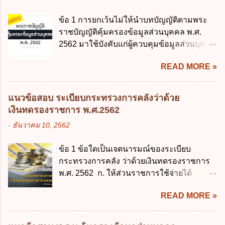
ข้อมูลกลาง ค. กำหนดสิทธิ หน้าที่ และความ
ซึ่งมีอายุย่างเข้าปีที่ 7 จนถึงอายุย่างเข้าปีที่ 16
รับผิดชอบในการบริหารจัดการข้อมูลของ
ข้อ 1 การยกเว้นไม่ให้นำบทบัญญัติตามพระ
เว้นแต่เด็กที่สอบได้ชั้นปีที่ 9 ของการศึกษา
หน่วยงานของรัฐ ง. กำหนดกรอบและทิศทาง
ราชบัญญัติคุ้มครองข้อมูลส่วนบุคคล พ.ศ.
ภาคบังคับแล้ว 2. ผู้ปกครอง คือ 2.1 บิดา
การบริหารงานภาครัฐและการจัดทำบริการ
2562 มาใช้บังคับแก่ผู้ควบคุมข้อมูลส่วนบุคคล
มารดา 2.2 บิดาหรือมารดา ซึ่งเป็นผู้ใช้
สาธารณะในรูปแบบดิจิทัล ข้อ 4 กรรมการ
จะต้องออกเป็นกฎหมายใด ก. พระราชบัญญัติ
อำนาจปกครอง 2.3 ผู้ปกครองตามประมวล
พัฒนารัฐบาลดิจิทัลโดยตำแหน่ง ม...
READ MORE »
ข. พระราชกำหนด ค. พระราชกฤษฎีกา ง. กฎ
กฎหมายแพ่งและพาณิชย์ 2.4 บุคคลที่เด็ก
กระทรวง ข้อ 2 กฎหมายตามข้อ 1 กำหนด
อยู่ด้วยเป็นประจำหรือที่เด็กอยู่รับใช้การงาน
หน่วยงานและกิจการใดที่ผู้ควบคุมข้อมูลส่วน
3. ผู้ปกครองดังกล่าว มีหน้าที่ ส่งเด็กเข้าเรียน
แนวข้อสอบ ระเบียบกระทรวงการคลังว่าด้วย
บุคคลไม่อยู่ในบังคับพระราชบัญญัติคุ้มครอง
ในสถานศึกษาในวันแรกของการเปิดเรียนภาค
เงินทดรองราชการ พ.ศ.2562
ข้อมูลส่วนบุคคล พ.ศ. 2562 ก. หน่วยงานของ
ต้น (ภาคเรียนที่ 1) 4. กรณีผู้ปกครองยังไม่ได้
-
ธันวาคม 10, 2562
รัฐทุกแห่ง ข. กิจการด้านการศึกษา ค. กิจการ
ส่งเด็กเข้าเรียนภายใน 7 วัน นับแต่วันแรกของ
ด้านความบันเทิงและนันทนาการ ง. ถูกทุกข้อ
การเปิดเรียนภาคต้น ถ้าสถานศึกษายังมิไ...
ข้อ 1 ข้อใดเป็นเจตนารมณ์ของระเบียบ
ข้อ 3 โดยหลัก ทั่วไป พระราชบัญญัติคุ้มครอง
กระทรวงการคลัง ว่าด้วยเงินทดรองราชการ
ข้อมูลส่วนบุคคล พ.ศ. 2562 ใช้บังคับตั้งแต่วัน
พ.ศ. 2562 ก. ให้ส่วนราชการใช้จ่ายได้
ใด ก. 26 พฤษภาคม 2562 ข. 27 พฤษภาคม
รวดเร็ว คล่องตัว และมีประสิทธิภาพ ข. ให้
2562 ค. 28 พฤษภาคม 2562 ง. 29
READ MORE »
ส่วนราชการมีเงินทดรองราชการเพื่อรองจ่าย
พฤษภาคม 2562 ข้อ 4 "บุคคลหรือนิติบุคคล
ตามข้อผูกพันในการกู้เงินจากต่างประเทศ ค.
ซึ่งมีอำนาจหน้าที่ตัดสินใจเกี่ยวกับการเก็บ
รองรับการปฏิบัติงานด้านการเงินการคลังตาม
รวบรวม ใช้ หรือเปิดเผยข้อมูลส่วนบุคคล" คือ