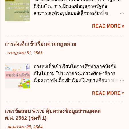
กฎหมายที่ให้จัดเก็บภาษีอากรหรือค่า
บัญญัติวิธีการงบประมาณ พ.ศ. 2561 บัญญัติ
ดิจิทัล" ก. การเปิดเผยข้อมูลภาครัฐต่อ
ธรรมเนียมเพิ่มขึ้นจากที่กำหนดไว้ในกฎหมาย
ให้การบริหา...
สาธารณะด้วยรูปแบบอิเล็กทรอนิกส์ ข.
เพื่อการนำไปใช้จ่ายตามวัตถุประสงค์หรือเพื่อ
การนำเทคโนโลยีดิจิทัลมาใช้เป็นเครื่องมือใน
การหนึ่งการใดเป็นการเฉพาะเจาะจง ยกเว้น
READ MORE »
การบริหารงาน การให้บริการ การบูรณาการ
ข้อใด ก. เป็นไปตามความต้องการของชุมชน
ข้อมูลภาครัฐ ค. วิธีการนำสัญลักษณ์ศูนย์และ
ข. เพื่อป็นรายได้ขององค์กรปกครองส่วนท้อง
หนึ่ง เพื่อใช้สร้างระบบต่าง ๆ ง. สำนักงาน
ถิ่น ค. มีเหตุจำเป็นหรือเหตุฉุกเฉินที่มิอาจหลีก
การส่งเด็กเข้าเรียนตามกฎหมาย
พัฒนารัฐบาลดิจิทัล (องค์การมหาชน) ข้อ 2
เลี่ยงได้ ง. สอดคล้องกับยุทธศาสตร์ชาติ ข้อ 4
-
กรกฎาคม 31, 2561
การบริหารงานภาครัฐและการจัดทำบริการ
หน่วยงานของรัฐจะต้องนำแผนการคลังระยะ
สาธารณะผ่านระบบดิจิทัล ต้องมีวัตถุประสงค์
ปานกลางที่คณะรัฐมนตรีเห็นชอบแล้วไปใช้
การส่งเด็กเข้าเรียนในการศึกษาภาคบังคับ
ดังต่อไปนี้ ยกเว้น ข้อใด ก. ให้มีการใช้ระบบ
ประกอบการพิจารณาในเรื่องต่อไปนี้ ยกเว้น
เป็นไปตาม "ประกาศกระทรวงศึกษาธิการ
ดิจิทัลอย่างคุ้มค่าและเต็มศักยภาพ ข. พัฒนา
ข้อใด ก. การจัดเก็บหรือหารายได้ ข. การ
เรื่อง การส่งเด็กเข้าเรียนในสถานศึกษา พ.ศ.
โครงสร้างพื้นฐานด้านดิจิทัลที่จำเป็นให้เป็นไป
จัดสรรงบประมาณรายจ่าย ค. การจัดทำงบ
2546" และ "ประกาศกระทรวงศึกษาธิการ
ตามมาตรฐานสากล ค. พัฒนาการเชื่อมโยง
ประมาณ ง. การก่...
READ MORE »
เรื่อง หลักเกณฑ์และวิธีการปฏิบัติสำหรับผู้ที่
เครือข่ายดิจิทัล ง. เพิ่มประสิทธิภาคในการใช้
มิใช่ผู้ปกครองซึ่งมีเด็กที่มีอายุในเกณฑ์การ
จ่ายงบประมาณให้เกิดความคุ้มค่าและเป็นไป
ศึกษาภาคบังคับอาศัยอยู่" ออกตามความใน
ตามเป้าหมาย ข้อ 3 ข้อใดกล่าวได้ถูกต้องที่สุด
แนวข้อสอบ พ.ร.บ.คุ้มครองข้อมูลส่วนบุคคล
พระราชบัญญัติการศึกษาภาคบังคับ พ.ศ.
เกี่ยวกับ "แผนพัฒนารัฐบาลดิจิทัล" ก. เป็นธร
พ.ศ. 2562 (ชุดที่ 1)
2545 ซึ่งเป็นกฎหมายที่มีโทษทางอาญา โดย
รมาภิบาลข้อมูลภาครัฐ ข. เป็นศูนย์แลกเปลี่ยน
-
พฤษภาคม 25, 2564
มีสาระสำคัญดังนี้ 1. คำว่า "เด็ก" หมายถึง เด็ก