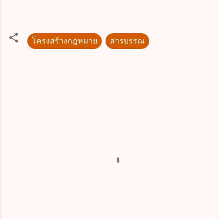
โครงสร้างกฎหมาย
สารบรรณ
ค
ว
า
ม
คิ
ด
เ
ห็
น