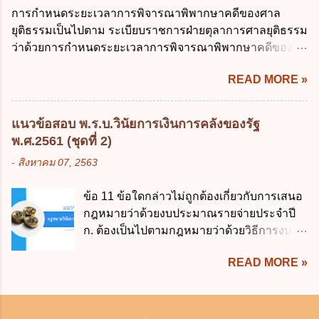
คุ้มครองบุคคลภายนอกผู้สุจริต ไม่ว่าการจัดการนั้นจะก่อให้
ส่วนบุคคลที่ไม่สมบูรณ์ ค. เจ้าของข้อมูลส่วน
การกำหนดระยะเวลาการพิจารณาพิพากษาคดีของศาล
เกิดมูลหนี้ใดก็ตาม รวมถึงมูลละเมิด 1.1) กรณีห้างหุ้นส่วน
บุคคลถอนความยินยอมในการเก็บรวบรวม
ยุติธรรมเป็นไปตาม ระเบียบราชการฝ่ายตุลาการศาลยุติธรรม
สามัญจดทะเบียน เมื่อห้าง ผิดนัด ชำระหนี้ เจ้าหนี้ของห้างฯ
ใช้หรือเปิดเผยข้อมูลส่วนบุคคล ง. ข้อมูลส่วน
ว่าด้วยการกำหนดระยะเวลาการพิจารณาพิพากษาคดีของ
ชอบที่จะเรียกให้ชำระหนี้เอาแต่ผู้เป็นหุ้นส่วนคนใคคนหนึ่ง
บุคคลได้ถูกใช้ประมวลผลโดยไม่ชอบด้วย
ศาลยุติธรรม พ.ศ. 2566 เว้นแต่มีกฎหมายกำหนดระยะเวลา
ก็ได้ ม.1070 เว้นแต่ ผู้เป็นหุ้นส่วนพิสูจน์ได้ว่า สินทรัพย์ของ
กฎ...
READ MORE »
ไว้เป็นอย่างอื่น ซึ่งมีผลใช้บังคับตั้งแต่วันที่ 24 มกราคม 2566
ห้างยังมีพอที่จะชำระหนี้ได้ และการที่จะบังคับเอาแก่ห้างนั้น
เป็นต้นไป โดยในส่วนของศาลชั้นต้นมีสาระสำคัญ ดังนี้ เพื่อ
ไม่เป็นการยาก ซึ่งแล้วแต่ศาลจะเห็นสมควร ม.1071 (ต่างกับ
ประโยชน์ในการบริหารจัดการคดี ให้จำแนกลักษณะหรือ
กรณีค้ำประกัน ม.689 ศาลใช้ดุลพินิจไม่ได้) 1.2) กรณีห้างหุ้น
แนวข้อสอบ พ.ร.บ.วินัยการเงินการคลังของรัฐ
ประเภทคดีออกเป็น 3 ประเภท ดังนี้ (1) คดีจัดการพิเศษ คือ
ส่วน...
พ.ศ.2561 (ชุดที่ 2)
คดีลักษณะที่ไม่มีความยุ่งยากซับซ้อนและมีแนวโน้มที่จะ
-
สิงหาคม 07, 2563
พิจารณาให้เสร็จได้ภายในนัดเดียว หรือในวันหนึ่งสามารถ
พิจารณาคดีให้แล้วเสร็จได้หลายคดี หรือสามารถส่งเอกสาร
ข้อ 11 ข้อใดกล่าวไม่ถูกต้องเกี่ยวกับการเสนอ
แทนการสืบพยานได้ หรือคดีประเภทอื่นที่ผู้รับผิดชอบใน
กฎหมายว่าด้วยงบประมาณรายจ่ายประจำปี
ราชการของศาลเห็นสมควรให้ดำเนินการอย่างคดีจัดการ
ก. ต้องเป็นไปตามกฎหมายว่าด้วยวิธีการงบ
พิเศษ โดย ศาลจะพิจารณาพิพากษาคดีให้แล้วเสร็จ ภายใน 6
ประมาณ ข. ต้องแสดงผลสัมฤทธิ์หรือ
เดือน นับแต่วันรับฟ้อง ดังนี้ (ก) คดีแพ่ง 1) คดีมโนสาเร่
READ MORE »
ประโยชน์ที่คาดว่าจะได้รับจากการจ่ายเงิน ค.
คดีไม่มีข้อยุ่งยาก หรือคดีผู้บริโภค ไม่ว่าจำเลยจะยื่นคำ
ต้องตรากฎหมายให้เสร็จก่อนวันเริ่ม
ให้การหรือไม่ก็ตาม 2) คดีไม่มีข้อพิพาท เช่น ร้องขอ
ปีงบประมาณเท่านั้น ง. ต้องสอดคล้องกับ
จัดการมรดก ร้องขอแสดงกรรมสิทธิ์ที่ดิน เป็นต้น ไม่ว่าจะ
ยุทธศาสตร์ชาติ ข้อ 12 พระราชบัญญัติวินัย