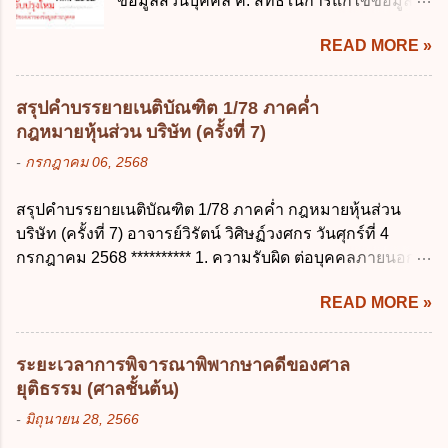
ข้อมูลส่วนบุคคล ค. สิทธิในการแก้ไขข้อมูล
ประมาณ พ.ศ. 2561 ข. พระราชบัญญัติวินัย
ส่วนบุคคลให้ถูกต้อง ง. สิทธิในการคัดค้าน
การเงินการคลังของรัฐ พ.ศ. 2561 ค. พระราช
READ MORE »
การประมวลผลข้อมูลส่วนบุคคล ข้อ 42 ผู้
บัญญัติเงินคงคลัง พ.ศ. 2491 ง. ระเบียบ
ควบคุมข้อมูลส่วนบุคคลต้องแก้ไขข้อมูลส่วน
กระทรวงการคลัง ว่าด้วยการเบิกเงินจากคลัง
บุคคลตามหลักการข้อใด ก. ถูกต้อง เป็น
การรับเงิน การจ่ายเงิน การเก็บรักษาเงิน และ
สรุปคำบรรยายเนติบัณฑิต 1/78 ภาคค่ำ
ปัจจุบัน ข. สมบูรณ์ ค. ไม่ก่อให้เกิดความ
การนำเงินส่งคลัง พ.ศ. 2562 ข้อ 3 ส่วน
กฎหมายหุ้นส่วน บริษัท (ครั้งที่ 7)
เข้าใจผิด ง. ถูกทุกข้อ ข้อ 43 มาตรการทาง
ราชการผู้เบิกในส่วนภูมิภาคมีอำนาจเก็บ
-
กรกฎาคม 06, 2568
กฎหมายคุ้มครองข้อมูลส่วนบุคคล ในกรณีผู้
รักษาเงินทดรองราชการไว้ ณ ที่ทำการ เพื่อ
ควบคุมข้อมูลส่วนบุคคลไม่ดำเนินการแก้ไข
สำรองจ่ายได้แห่งละไม่เกินเท่าใร ก. 100,000
สรุปคำบรรยายเนติบัณฑิต 1/78 ภาคค่ำ กฎหมายหุ้นส่วน
ข้อมูลส่วนบุคคลให้ถูกต้อง ก. ร้องทุกข์ ข. ร้อง
บาท ข. 50,000 บาท ค. 30,000 บาท ง. 10,000
บริษัท (ครั้งที่ 7) อาจารย์วิรัตน์ วิศิษฏ์วงศกร วันศุกร์ที่ 4
เรียน ค. อุทธรณ์ ง. ฟ้องร้อง ข้อ 44 หลักการ
บาท ข้อ 4 ดอกเบี้ยที่เกิดจากการนำเงินทดรอง
กรกฎาคม 2568 ********** 1. ความรับผิด ต่อบุคคลภายนอก
สำคัญของสิทธิในการลบข้อมูลส่วนบุคคล คือ
ราชการจำนวนที่เกินกว่า...
ความรับผิดร่วมกันโดยไม่จำกัดจำนวน ในกิจการที่หุ้นส่วน
ข้อใด ก. สิทธิขอให้ผู้ควบคุมข้อมูลส่วนบุคคล
READ MORE »
คนใดคนหนึ่งได้จัดทำไปในทางที่เป็น ธรรมดาการค้าขาย
ลบข้อมูลส่วนบุคคล ข. ขอให้ทำลายข้อมูล
ของห้างหุ้นส่วน ม.1050 , 1025 โดยพิจารณาตามสภาพแห่ง
ส่วนบุคคล ค. ทำให้ข้อมูลส่วนบุคคลไม่
กิจการ การงานของห้าง และประเพณีทางการค้า -หุ้นส่วน
สามารถระบุถึงตนได้ ง. ถูกทุกข้อ ข้อ 45
ระยะเวลาการพิจารณาพิพากษาคดีของศาล
ต้องจัดการในนามของห้าง ไม่ว่าจะมีมูลเหตุจูงใจเพราะทุจริต
เงื่อนไข ในการใช้สิทธิลบข้อมูลส่วนบุคคล ข้อ
ยุติธรรม (ศาลชั้นต้น)
หรือมีอำนาจจัดการหรือไม่ก็ตาม จึงเป็นไปตามหลักกฎหมาย
ใดไม่เกี่ยวข้อง ก. ข้อมูลหมดความจำเป็นใน
-
มิถุนายน 28, 2566
ปิดปากหุ้นส่วนคนอื่น และหลักลูกหนี้ร่วมตามม.291 เพื่อ
การประมวลผลตามวัตถุประสงค์ ข. เป็นข้อมูล