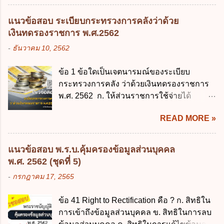
มิใช่ผู้ปกครองซึ่งมีเด็กที่มีอายุในเกณฑ์การ
จ่ายงบประมาณให้เกิดความคุ้มค่าและเป็นไป
ศึกษาภาคบังคับอาศัยอยู่" ออกตามความใน
ตามเป้าหมาย ข้อ 3 ข้อใดกล่าวได้ถูกต้องที่สุด
แนวข้อสอบ ระเบียบกระทรวงการคลังว่าด้วย
พระราชบัญญัติการศึกษาภาคบังคับ พ.ศ.
เกี่ยวกับ "แผนพัฒนารัฐบาลดิจิทัล" ก. เป็นธร
เงินทดรองราชการ พ.ศ.2562
2545 ซึ่งเป็นกฎหมายที่มีโทษทางอาญา โดย
รมาภิบาลข้อมูลภาครัฐ ข. เป็นศูนย์แลกเปลี่ยน
-
ธันวาคม 10, 2562
มีสาระสำคัญดังนี้ 1. คำว่า "เด็ก" หมายถึง เด็ก
ข้อมูลกลาง ค. กำหนดสิทธิ หน้าที่ และความ
ซึ่งมีอายุย่างเข้าปีที่ 7 จนถึงอายุย่างเข้าปีที่ 16
รับผิดชอบในการบริหารจัดการข้อมูลของ
ข้อ 1 ข้อใดเป็นเจตนารมณ์ของระเบียบ
เว้นแต่เด็กที่สอบได้ชั้นปีที่ 9 ของการศึกษา
หน่วยงานของรัฐ ง. กำหนดกรอบและทิศทาง
กระทรวงการคลัง ว่าด้วยเงินทดรองราชการ
ภาคบังคับแล้ว 2. ผู้ปกครอง คือ 2.1 บิดา
การบริหารงานภาครัฐและการจัดทำบริการ
พ.ศ. 2562 ก. ให้ส่วนราชการใช้จ่ายได้
มารดา 2.2 บิดาหรือมารดา ซึ่งเป็นผู้ใช้
สาธารณะในรูปแบบดิจิทัล ข้อ 4 กรรมการ
รวดเร็ว คล่องตัว และมีประสิทธิภาพ ข. ให้
อำนาจปกครอง 2.3 ผู้ปกครองตามประมวล
พัฒนารัฐบาลดิจิทัลโดยตำแหน่ง ม...
READ MORE »
ส่วนราชการมีเงินทดรองราชการเพื่อรองจ่าย
กฎหมายแพ่งและพาณิชย์ 2.4 บุคคลที่เด็ก
ตามข้อผูกพันในการกู้เงินจากต่างประเทศ ค.
อยู่ด้วยเป็นประจำหรือที่เด็กอยู่รับใช้การงาน
รองรับการปฏิบัติงานด้านการเงินการคลังตาม
3. ผู้ปกครองดังกล่าว มีหน้าที่ ส่งเด็กเข้าเรียน
แนวข้อสอบ พ.ร.บ.คุ้มครองข้อมูลส่วนบุคคล
นโยบาย New GFMIS Thai ง. สนับสนุนการให้
ในสถานศึกษาในวันแรกของการเปิดเรียนภาค
พ.ศ. 2562 (ชุดที่ 5)
ความช่วยเหลือในกรณีจำเป็นเร่งด่วนที่ไม่
ต้น (ภาคเรียนที่ 1) 4. กรณีผู้ปกครองยังไม่ได้
-
กรกฎาคม 17, 2565
สามารถรอการเบิกเงินจากงบประมาณได้ ข้อ
ส่งเด็กเข้าเรียนภายใน 7 วัน นับแต่วันแรกของ
2 ระเบียบกระทรวงการคลัง ว่าด้วยเงินทดรอง
การเปิดเรียนภาคต้น ถ้าสถานศึกษายังมิไ...
ข้อ 41 Right to Rectification คือ ? ก. สิทธิใน
ราชการ พ.ศ. 2562 ออกโดยอาศัยกฎหมาย
การเข้าถึงข้อมูลส่วนบุคคล ข. สิทธิในการลบ
แม่บทใด ก. พระราชบัญญัติวิธีการงบ