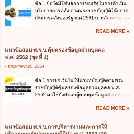
ข้อ 1 ข้อใดมิใช่หลักการของรัฐในการดำเนิน
พ.ศ. 2544 4. ประกาศของคณะปฏิวัติ ฉบับที่
นโยบายการคลัง ตามพระราชบัญญัติวินัยการ
203 ลงวันที่ 31 สิงหาคม 2515 ข้อ 3. ข้อใดไม่
เงินการคลังของรัฐ พ.ศ.2561 ก. หลักเศรษฐกิจ
ถูกต้อง 1. นายกรัฐมนตรีมีอำนาจออกกฎเพื่อ
ฐานราก ข. หลักการรักษาเสถียรภาพทาง
ปฏิบัติการตามพระราชบัญญัติวิธีการงบ
READ MORE »
เศรษฐกิจ ค. หลักการพัฒนาทางเศรษฐกิจ
ประมาณ พ.ศ. 2561 2. นายกรัฐมนตรีเป็นผู้
อย่างยั่งยืน ง. หลักความเป็นธรรมในสังคม ข้อ
รักษาการตามพระราช บัญญัติวิธีการงบ
2 สัดส่วนหนี้สาธารณะต่อผลิตภัณฑ์มวลรวม
ประมาณ พ.ศ. 2561 3. รัฐมนตรีว่าการ
แนวข้อสอบ พ.ร.บ.คุ้มครองข้อมูลส่วนบุคคล
ในประเทศเพื่อใช้เป็นกรอบในการบริหารหนี้
กระทรวงการคลัง เป็นผู้รักษาการตามพระ
พ.ศ. 2562 (ชุดที่ 1)
สาธารณะเป็นไปตามข้อใด ก. ไม่เกินร้อยละ 5
ราช บัญญัติวิธีการงบประมาณ พ.ศ. 2561 4.
-
พฤษภาคม 25, 2564
ข. ไม่เกินร้อยละ 10 ค. ไม่เกินร้อยละ 35 ง. ไม่
รัฐมนตรีว่าการกระทรวงการคลังมีหน้าที่
เกินร้อยละ 60 ข้อ 3 กฎหมายว่าด้วยวินัยการ
ควบคุมการใช้จ่ายงบประมาณให้เป็นไปอย่าง
ข้อ 1 การยกเว้นไม่ให้นำบทบัญญัติตามพระ
เงินการคลังของรัฐกำหนดหลักการห้ามเสนอ
โปร่งใสและตรวจสอบได้ ข้อ 4. พระราช
ราชบัญญัติคุ้มครองข้อมูลส่วนบุคคล พ.ศ.
กฎหมายที่ให้จัดเก็บภาษีอากรหรือค่า
บัญญัติวิธีการงบประมาณ พ.ศ. 2561 บัญญัติ
2562 มาใช้บังคับแก่ผู้ควบคุมข้อมูลส่วนบุคคล
ธรรมเนียมเพิ่มขึ้นจากที่กำหนดไว้ในกฎหมาย
ให้การบริหา...
จะต้องออกเป็นกฎหมายใด ก. พระราชบัญญัติ
เพื่อการนำไปใช้จ่ายตามวัตถุประสงค์หรือเพื่อ
READ MORE »
ข. พระราชกำหนด ค. พระราชกฤษฎีกา ง. กฎ
การหนึ่งการใดเป็นการเฉพาะเจาะจง ยกเว้น
กระทรวง ข้อ 2 กฎหมายตามข้อ 1 กำหนด
ข้อใด ก. เป็นไปตามความต้องการของชุมชน
หน่วยงานและกิจการใดที่ผู้ควบคุมข้อมูลส่วน
ข. เพื่อป็นรายได้ขององค์กรปกครองส่วนท้อง
แนวข้อสอบ พ.ร.บ.การบริหารงานและการให้
บุคคลไม่อยู่ในบังคับพระราชบัญญัติคุ้มครอง
ถิ่น ค. มีเหตุจำเป็นหรือเหตุฉุกเฉินที่มิอาจหลีก