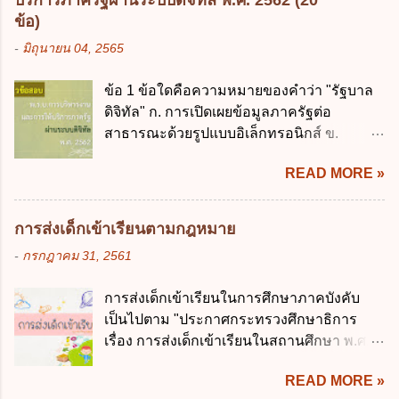
บริการภาครัฐผ่านระบบดิจิทัล พ.ศ. 2562 (20
ข้อมูลส่วนบุคคล พ.ศ. 2562 ก. หน่วยงานของ
เลี่ยงได้ ง. สอดคล้องกับยุทธศาสตร์ชาติ ข้อ 4
ข้อ)
รัฐทุกแห่ง ข. กิจการด้านการศึกษา ค. กิจการ
หน่วยงานของรัฐจะต้องนำแผนการคลังระยะ
-
มิถุนายน 04, 2565
ด้านความบันเทิงและนันทนาการ ง. ถูกทุกข้อ
ปานกลางที่คณะรัฐมนตรีเห็นชอบแล้วไปใช้
ข้อ 3 โดยหลัก ทั่วไป พระราชบัญญัติคุ้มครอง
ประกอบการพิจารณาในเรื่องต่อไปนี้ ยกเว้น
ข้อ 1 ข้อใดคือความหมายของคำว่า "รัฐบาล
ข้อมูลส่วนบุคคล พ.ศ. 2562 ใช้บังคับตั้งแต่วัน
ข้อใด ก. การจัดเก็บหรือหารายได้ ข. การ
ดิจิทัล" ก. การเปิดเผยข้อมูลภาครัฐต่อ
ใด ก. 26 พฤษภาคม 2562 ข. 27 พฤษภาคม
จัดสรรงบประมาณรายจ่าย ค. การจัดทำงบ
สาธารณะด้วยรูปแบบอิเล็กทรอนิกส์ ข.
2562 ค. 28 พฤษภาคม 2562 ง. 29
ประมาณ ง. การก่...
การนำเทคโนโลยีดิจิทัลมาใช้เป็นเครื่องมือใน
พฤษภาคม 2562 ข้อ 4 "บุคคลหรือนิติบุคคล
READ MORE »
การบริหารงาน การให้บริการ การบูรณาการ
ซึ่งมีอำนาจหน้าที่ตัดสินใจเกี่ยวกับการเก็บ
ข้อมูลภาครัฐ ค. วิธีการนำสัญลักษณ์ศูนย์และ
รวบรวม ใช้ หรือเปิดเผยข้อมูลส่วนบุคคล" คือ
หนึ่ง เพื่อใช้สร้างระบบต่าง ๆ ง. สำนักงาน
ความหมายตามข้อใด ก. ผู้ควบคุมข้อมูลส่วน
การส่งเด็กเข้าเรียนตามกฎหมาย
พัฒนารัฐบาลดิจิทัล (องค์การมหาชน) ข้อ 2
บุคคล ข. ผู้ประมวลผลข้อมูลส่วนบุคคล ค.
-
กรกฎาคม 31, 2561
การบริหารงานภาครัฐและการจัดทำบริการ
พนักงานเจ้าหน้าที่ ง. ไม่มีข้อใดถูกต้อง ข้อ 5 ผู้
สาธารณะผ่านระบบดิจิทัล ต้องมีวัตถุประสงค์
มีอำนาจแต่งตั้งพนักงานเจ้าหน้าที่ตามพระ
การส่งเด็กเข้าเรียนในการศึกษาภาคบังคับ
ดังต่อไปนี้ ยกเว้น ข้อใด ก. ให้มีการใช้ระบบ
ราชบัญญัติคุ้มครองข้อมูลส่วนบุคคล พ.ศ.
เป็นไปตาม "ประกาศกระทรวงศึกษาธิการ
ดิจิทัลอย่างคุ้มค่าและเต็มศักยภาพ ข. พัฒนา
2562 ก. นายกรัฐมนตรี ข. รัฐมนตรีว่าการ
เรื่อง การส่งเด็กเข้าเรียนในสถานศึกษา พ.ศ.
โครงสร้างพื้นฐานด้านดิจิทัลที่จำเป็นให้เป็นไป
กระทรวงดิจิทัลเพื่อเศร...
2546" และ "ประกาศกระทรวงศึกษาธิการ
ตามมาตรฐานสากล ค. พัฒนาการเชื่อมโยง
READ MORE »
เรื่อง หลักเกณฑ์และวิธีการปฏิบัติสำหรับผู้ที่
เครือข่ายดิจิทัล ง. เพิ่มประสิทธิภาคในการใช้