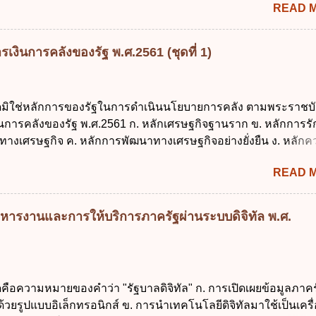
READ 
ประมาณ พ.ศ. 2502 2. พระราชบัญญัติวิธีการงบประมาณ (ฉบับที่ 3
ระราชบัญญัติวิธีการงบประมาณ (ฉบับที่ 6) พ.ศ. 2544 4. ประกา
 ฉบับที่ 203 ลงวันที่ 31 สิงหาคม 2515 ข้อ 3. ข้อใดไม่ถูกต้อง 1. 
เงินการคลังของรัฐ พ.ศ.2561 (ชุดที่ 1)
ีอำนาจออกกฎเพื่อปฏิบัติการตามพระราชบัญญัติวิธีการงบประมาณ
ายกรัฐมนตรีเป็นผู้รักษาการตามพระราช บัญญัติวิธีการงบประมาณ
ัฐมนตรีว่าการกระทรวงการคลัง เป็นผู้รักษาการตามพระราช บัญญัติ
ใดมิใช่หลักการของรัฐในการดำเนินนโยบายการคลัง ตามพระราชบั
าณ พ.ศ. 2561 4. รัฐมนตรีว่าการกระทรวงการคลังมีหน้าที่ควบ
งินการคลังของรัฐ พ.ศ.2561 ก. หลักเศรษฐกิจฐานราก ข. หลักการร
ประมาณให้เป็นไปอย่างโปร่งใสและตรวจสอบได้ ข้อ 4. พระราชบัญญั
ทางเศรษฐกิจ ค. หลักการพัฒนาทางเศรษฐกิจอย่างยั่งยืน ง. หลักค
าณ พ.ศ. 2561 บัญญัติให้การบริหา...
คม ข้อ 2 สัดส่วนหนี้สาธารณะต่อผลิตภัณฑ์มวลรวมในประเทศเพื่
READ 
นการบริหารหนี้สาธารณะเป็นไปตามข้อใด ก. ไม่เกินร้อยละ 5 ข. ไ
ค. ไม่เกินร้อยละ 35 ง. ไม่เกินร้อยละ 60 ข้อ 3 กฎหมายว่าด้วยวินัย
งรัฐกำหนดหลักการห้ามเสนอกฎหมายที่ให้จัดเก็บภาษีอากรหรือค
หารงานและการให้บริการภาครัฐผ่านระบบดิจิทัล พ.ศ.
เพิ่มขึ้นจากที่กำหนดไว้ในกฎหมายเพื่อการนำไปใช้จ่ายตามวัตถุป
การหนึ่งการใดเป็นการเฉพาะเจาะจง ยกเว้นข้อใด ก. เป็นไปตามคว
ชุมชน ข. เพื่อป็นรายได้ขององค์กรปกครองส่วนท้องถิ่น ค. มีเหตุ
กเฉินที่มิอาจหลีกเลี่ยงได้ ง. สอดคล้องกับยุทธศาสตร์ชาติ ข้อ 4 หน
ดคือความหมายของคำว่า "รัฐบาลดิจิทัล" ก. การเปิดเผยข้อมูลภาคร
้องนำแผนการคลังระยะปานกลางที่คณะรัฐมนตรีเห็นชอบแล้วไปใ
ยรูปแบบอิเล็กทรอนิกส์ ข. การนำเทคโนโลยีดิจิทัลมาใช้เป็นเครื่
ิจารณาในเรื่องต่อไปนี้ ยกเว้นข้อใด ก. การจัดเก็บหรือหารายได้