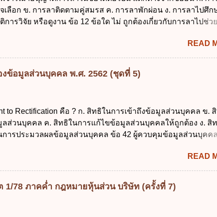
บิกในส่วนภูมิภาคมีอำนาจเก็บรักษาเงินทดรองราชการไว้ ณ ที่ทำกา
จเลือก ข. การลาติดตามคู่สมรส ค. การลาพักผ่อน ง. การลาไปศึกษ
ด้แห่งละไม่เกินเท่าใร ก. 100,000 บาท ข. 50,000 บาท ค. 30,000
ติการวิจัย หรือดูงาน ข้อ 12 ข้อใด ไม่ ถูกต้องเกี่ยวกับการลาไปช่ว
 ข้อ 4 ดอกเบี้ยที่เกิดจากการนำเงินทดรองราชการจำนวนที่เกินกว่
อดบุตร ก. ต้องเป็นภริยาโดยชอบด้วยกฎหมาย ข. ลาได้เพียงครั้งเดี
READ 
น 90 วัน นับแต่วันที่คลอดบุตร ง. ลาได้ครั้งหนึ่งติดต่อกันไม่เกิน 1
13 สิทธิลากิจส่วนตัวเพื่อเลี้ยงดูบุตร เป็นไปตามข้อใด ก. ลาได้ไม่เก
่อเนื่องจากการคลอดบุตรได้ไม่เกิน 90 วันทำการ ค. ลาได้ไม่เกิน 1
ข้อมูลส่วนบุคคล พ.ศ. 2562 (ชุดที่ 5)
ื่องจากการคลอดบุตรได้ไม่เกิน 150 วันทำการ ข้อ 14 ตามระเบียบ
ตรี ว่าด้วยการลาของข้าราชการ พ.ศ. 2555 กำหนดให้ข้าราชการท
ต่อกันมาแล้วไม่น้อยกว่า 10 ปี มีสิทธินำวันลาพักผ่อนสะสมรวมกั
ht to Rectification คือ ? ก. สิทธิในการเข้าถึงข้อมูลส่วนบุคคล ข. ส
ปัจจุบันได้กี่วัน ก. ไม่เกิน 20 วัน ข. ไม่เกิน 30 วัน ค. ไม่เกิน 20 ว
ลส่วนบุคคล ค. สิทธิในการแก้ไขข้อมูลส่วนบุคคลให้ถูกต้อง ง. สิ
 30 วันทำการ ข้อ 15 การลาติดตามคู่สมรส ต้องมีระยะเวลาไม่เกิ
นการประมวลผลข้อมูลส่วนบุคคล ข้อ 42 ผู้ควบคุมข้อมูลส่วนบุคคล
่อมิให้มีผลเป็นการลาออกจากราชการ ก. ไม่เกิน 2 ปี ข. ไม่เกิน 3...
ลส่วนบุคคลตามหลักการข้อใด ก. ถูกต้อง เป็นปัจจุบัน ข. สมบูรณ์ ค.
READ 
ามเข้าใจผิด ง. ถูกทุกข้อ ข้อ 43 มาตรการทางกฎหมายคุ้มครองข้อม
รณีผู้ควบคุมข้อมูลส่วนบุคคลไม่ดำเนินการแก้ไขข้อมูลส่วนบุคคลใ
องทุกข์ ข. ร้องเรียน ค. อุทธรณ์ ง. ฟ้องร้อง ข้อ 44 หลักการสำคัญขอ
/78 ภาคค่ำ กฎหมายหุ้นส่วน บริษัท (ครั้งที่ 7)
อมูลส่วนบุคคล คือข้อใด ก. สิทธิขอให้ผู้ควบคุมข้อมูลส่วนบุคคล
นบุคคล ข. ขอให้ทำลายข้อมูลส่วนบุคคล ค. ทำให้ข้อมูลส่วนบุคคลไ
ถึงตนได้ ง. ถูกทุกข้อ ข้อ 45 เงื่อนไข ในการใช้สิทธิลบข้อมูลส่ว