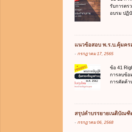
ราชการผู้เ
รับการตรว
สำรองจ่ายไ
อบรม ปฏิบั
10,000 บาท
ภริยาที่คล
ต้องลาภายใ
ทำการ ข้อ 
วัน ข. ลาต
แนวข้อสอบ พ.ร.บ.คุ้มครอง
ง. ลาต่อเน
-
กรกฎาคม 17, 2565
นายกรัฐมน
ราชการติด
ข้อ 41 Rig
พักผ่อนในปี
การลบข้อมู
ง. ไม่เกิน
การคัดค้า
ในข้อใดเพื
แก้ไขข้อมู
ให้เกิดคว
บุคคล ในก
ต้อง ก. ร้
สรุปคำบรรยายเนติบัณฑิต 1
ในการลบข้
-
กรกฎาคม 06, 2568
ข้อมูลส่ว
สามารถระบุ