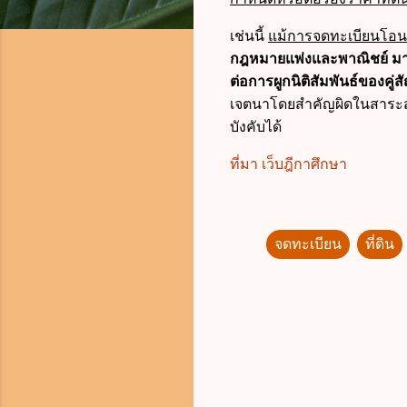
เช่นนี้
แม้การจดทะเบียนโอนที
กฎหมายแพ่งและพาณิชย์ มา
ต่อการผูกนิติสัมพันธ์ของคู
เจตนาโดยสำคัญผิดในสาระ
บังคับได้
ที่มา เว็บฎีกาศึกษา
จดทะเบียน
ที่ดิน
ค
ว
า
ม
คิ