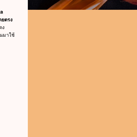
วล
โดยตรง
ดง
นมาใช้