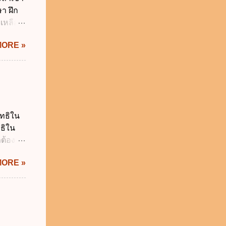
ร เพื่อ
า ฝึก
 บาท ง.
ยเหลือ
า...
ยว ค.
MORE »
5 วัน
ิน 90
20 วัน
สำนัก
ี่รับ
บวันลา
ิทธิใน
ันทำการ
ทธิใน
นกำหนด
ต้อง
 ไม่ก่อ
MORE »
ูลส่วน
ห้ถูก
งสิทธิ
ลบ
ม่
นบุคคล