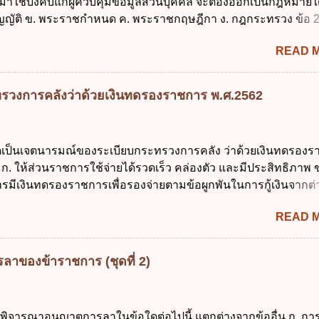
 มาใช้บังคับแก่ผู้ควบคุมข้อมูลส่วนบุคคล จะต้องออกเป็นกฎหมายใ
น นับแต่วันแรกของการเปิดเรียนภาคต้น ถ้าสถานศึกษายังมิไ...
ญัติ ข. พระราชกำหนด ค. พระราชกฤษฎีกา ง. กฎกระทรวง ข้อ 
ข้อ 1 กำหนดหน่วยงานและกิจการใดที่ผู้ควบคุมข้อมูลส่วนบุคคลไ
READ 
ระราชบัญญัติคุ้มครองข้อมูลส่วนบุคคล พ.ศ. 2562 ก. หน่วยงานขอ
ิจการด้านการศึกษา ค. กิจการด้านความบันเทิงและนันทนาการ ง. ถู
ลัก ทั่วไป พระราชบัญญัติคุ้มครองข้อมูลส่วนบุคคล พ.ศ. 2562 ใช้บ
รวงการคลังว่าด้วยเงินทดรองราชการ พ.ศ.2562
นใด ก. 26 พฤษภาคม 2562 ข. 27 พฤษภาคม 2562 ค. 28 พฤษภาคม
าคม 2562 ข้อ 4 "บุคคลหรือนิติบุคคลซึ่งมีอำนาจหน้าที่ตัดสินใจเก
รวม ใช้ หรือเปิดเผยข้อมูลส่วนบุคคล" คือความหมายตามข้อใด ก. 
ใดเป็นเจตนารมณ์ของระเบียบกระทรวงการคลัง ว่าด้วยเงินทดรอง
ูลส่วนบุคคล ข. ผู้ประมวลผลข้อมูลส่วนบุคคล ค. พนักงานเจ้าหน้าท
ก. ให้ส่วนราชการใช้จ่ายได้รวดเร็ว คล่องตัว และมีประสิทธิภาพ ข
ถูกต้อง ข้อ 5 ผู้มีอำนาจแต่งตั้งพนักงานเจ้าหน้าที่ตามพระราชบัญญั
รมีเงินทดรองราชการเพื่อรองจ่ายตามข้อผูกพันในการกู้เงินจากต่
้อมูลส่วนบุคคล พ.ศ. 2562 ก. นายกรัฐมนตรี ข. รัฐมนตรีว่าการกร
 รองรับการปฏิบัติงานด้านการเงินการคลังตามนโยบาย New GFM
ศร...
READ 
ุนการให้ความช่วยเหลือในกรณีจำเป็นเร่งด่วนที่ไม่สามารถรอการเบ
าณได้ ข้อ 2 ระเบียบกระทรวงการคลัง ว่าด้วยเงินทดรองราชการ
ดยอาศัยกฎหมายแม่บทใด ก. พระราชบัญญัติวิธีการงบประมาณ พ
ลาของข้าราชการ (ชุดที่ 2)
ระราชบัญญัติวินัยการเงินการคลังของรัฐ พ.ศ. 2561 ค. พระราชบัญ
 พ.ศ. 2491 ง. ระเบียบกระทรวงการคลัง ว่าด้วยการเบิกเงินจากคลัง
ายเงิน การเก็บรักษาเงิน และการนำเงินส่งคลัง พ.ศ. 2562 ข้อ 3 ส่ว
รพิจารณาอนุญาตการลาในข้อใดต่อไปนี้ แตกต่างจากข้ออื่น ก. กา