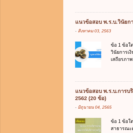
วิธีการงบ
2511 3. พ
คณะปฏิวัติ
แนวข้อสอบ พ.ร.บ.วินัยการ
รัฐมนตรีม
-
สิงหาคม 03, 2563
2561 2. น
2561 3. ร
ข้อ 1 ข้อ
การงบประม
วินัยการเ
ใช้จ่ายงบ
เสถียรภาพ
การงบประม
ธรรมในสัง
เป็นกรอบใ
ร้อยละ 10 
การคลังขอ
แนวข้อสอบ พ.ร.บ.การบริ
ธรรมเนียม
2562 (20 ข้อ)
หรือเพื่อ
-
มิถุนายน 04, 2565
ต้องการของ
หรือเหตุฉุ
ข้อ 1 ข้อใ
ของรัฐจะต
สาธารณะด้ว
ประกอบการพ