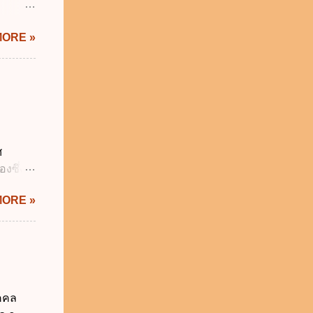
ิทัล
MORE »
ะผ่าน
ทัล
้เป็นไป
ภาคใน
ดกล่าว
าครัฐ ข.
นการ
ศ
ิหารงาน
งซึ่งมี
รัฐบาล
ัญญัติ
MORE »
ระสำคัญ
6 เว้น
 บิดา
าม
็กอยู่
นวันแรก
ุคคล
รียน