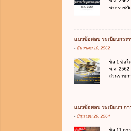
พ.ศ. 2562
ภายใน 7 วั
พระราชบัญ
กฎหมายตาม
ในบังคับพ
แห่ง ข. ก
ข้อ 3 โดยห
แนวข้อสอบ ระเบียบกระท
ตั้งแต่วั
-
ธันวาคม 10, 2562
ง. 29 พฤษภ
การเก็บรวบ
ข้อ 1 ข้อ
ควบคุมข้อม
พ.ศ. 2562 
ไม่มีข้อใด
ส่วนราชกา
คุ้มครองข
ประเทศ ค.
ดิจิทัลเพื่อเ
ง. สนับสน
จากงบประม
2562 ออกโ
แนวข้อสอบ ระเบียบฯ การ
2561 ข. พ
-
มิถุนายน 29, 2564
เงินคงคลัง
เงิน การจ่
ข้อ 11 กา