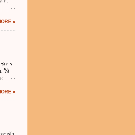
ด ก.
2
ม่อยู่
MORE »
งรัฐทุก
กทุกข้อ
ังคับ
 2562
ี่ยวกับ
ผู้
ราชการ
ี่ ง.
. ให้
ติ
าง
ะทรวง
IS Thai
MORE »
ิกเงิน
 พ.ศ.
.ศ.
ญัติ
 การรับ
น
รลาเข้า