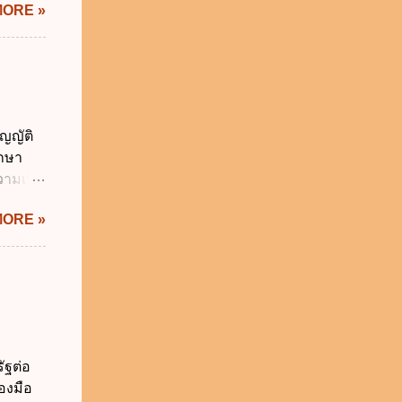
MORE »
) พ.ศ.
ศของ
นายก
 พ.ศ.
 พ.ศ.
วิธี
ญญัติ
คุมการ
ักษา
ติวิธี
วามเป็น
อใช้
MORE »
ม่เกิน
การเงิน
่า
ระสงค์
าม
จำเป็น
่วยงาน
ัฐต่อ
ช้
องมือ
 ข.