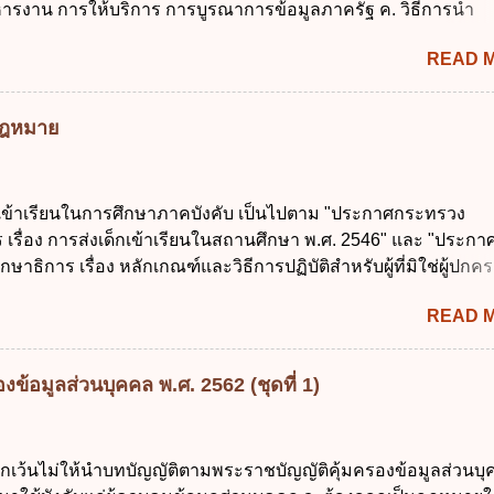
ารงาน การให้บริการ การบูรณาการข้อมูลภาครัฐ ค. วิธีการนำ
งบประมาณรายจ่าย ค. การจัดทำงบประมาณ ง. การก่...
ูนย์และหนึ่ง เพื่อใช้สร้างระบบต่าง ๆ ง. สำนักงานพัฒนารัฐบาลดิจ
READ 
หาชน) ข้อ 2 การบริหารงานภาครัฐและการจัดทำบริการสาธารณ
 ต้องมีวัตถุประสงค์ดังต่อไปนี้ ยกเว้น ข้อใด ก. ให้มีการใช้ระบบดิจิ
่าและเต็มศักยภาพ ข. พัฒนาโครงสร้างพื้นฐานด้านดิจิทัลที่จำเป็นให
มกฎหมาย
นสากล ค. พัฒนาการเชื่อมโยงเครือข่ายดิจิทัล ง. เพิ่มประสิทธิ
ยงบประมาณให้เกิดความคุ้มค่าและเป็นไปตามเป้าหมาย ข้อ 3 ข้อใ
ที่สุดเกี่ยวกับ "แผนพัฒนารัฐบาลดิจิทัล" ก. เป็นธรรมาภิบาลข้อมูลภ
กเข้าเรียนในการศึกษาภาคบังคับ เป็นไปตาม "ประกาศกระทรวง
แลกเปลี่ยนข้อมูลกลาง ค. กำหนดสิทธิ หน้าที่ และความรับผิดชอบใ
 เรื่อง การส่งเด็กเข้าเรียนในสถานศึกษา พ.ศ. 2546" และ "ประกา
การข้อมูลของหน่วยงานของรัฐ ง. กำหนดกรอบและทิศทางการบร
ษาธิการ เรื่อง หลักเกณฑ์และวิธีการปฏิบัติสำหรับผู้ที่มิใช่ผู้ปกครอ
การจัดทำบริการสาธารณะในรูปแบบดิจิทัล ข้อ 4 กรรมการพัฒนา
อายุในเกณฑ์การศึกษาภาคบังคับอาศัยอยู่" ออกตามความในพระราชบ
ตำแหน่ง ม...
READ 
าคบังคับ พ.ศ. 2545 ซึ่งเป็นกฎหมายที่มีโทษทางอาญา โดยมีสา
ว่า "เด็ก" หมายถึง เด็กซึ่งมีอายุย่างเข้าปีที่ 7 จนถึงอายุย่างเข้าปีที่ 1
สอบได้ชั้นปีที่ 9 ของการศึกษาภาคบังคับแล้ว 2. ผู้ปกครอง คือ 2.1
ข้อมูลส่วนบุคคล พ.ศ. 2562 (ชุดที่ 1)
 บิดาหรือมารดา ซึ่งเป็นผู้ใช้อำนาจปกครอง 2.3 ผู้ปกครองต
มายแพ่งและพาณิชย์ 2.4 บุคคลที่เด็กอยู่ด้วยเป็นประจำหรือที่เด
าน 3. ผู้ปกครองดังกล่าว มีหน้าที่ ส่งเด็กเข้าเรียนในสถานศึกษาใ
ยกเว้นไม่ให้นำบทบัญญัติตามพระราชบัญญัติคุ้มครองข้อมูลส่วนบ
เรียนภาคต้น (ภาคเรียนที่ 1) 4. กรณีผู้ปกครองยังไม่ได้ส่งเด็กเข้าเ