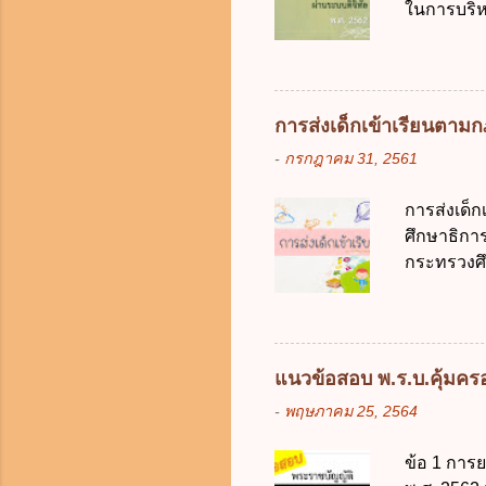
ในการบริห
การจัดสรร
สัญลักษณ์ศ
(องค์การม
ระบบดิจิทัล
อย่างคุ้มค
การส่งเด็กเข้าเรียนตา
ตามมาตรฐา
-
กรกฎาคม 31, 2561
การใช้จ่า
ได้ถูกต้อง
การส่งเด็
เป็นศูนย์
ศึกษาธิการ
บริหารจัด
กระทรวงศึก
ภาครัฐและ
เด็กที่มี
ดิจิทัลโดย
การศึกษาภ
ดังนี้ 1. คำ
แต่เด็กที่
แนวข้อสอบ พ.ร.บ.คุ้มครอง
มารดา 2.2
-
พฤษภาคม 25, 2564
ประมวลกฎห
รับใช้การง
ข้อ 1 การ
ของการเปิด