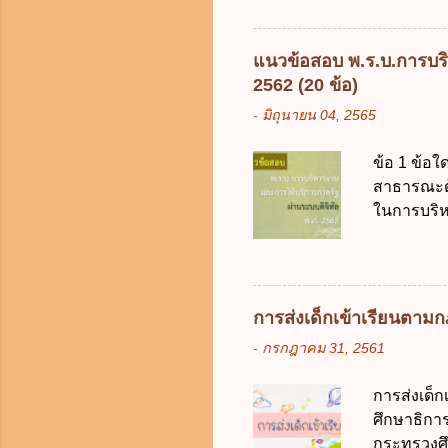
เป็นกรอบใ
ร้อยละ 10 
การคลังขอ
แนวข้อสอบ พ.ร.บ.การบริ
ธรรมเนียม
2562 (20 ข้อ)
หรือเพื่อ
-
มิถุนายน 04, 2565
ต้องการของ
หรือเหตุฉุ
ข้อ 1 ข้อใ
ของรัฐจะต
สาธารณะด้ว
ประกอบการพ
ในการบริห
การจัดสรร
สัญลักษณ์ศ
(องค์การม
ระบบดิจิทัล
อย่างคุ้มค
การส่งเด็กเข้าเรียนตา
ตามมาตรฐา
-
กรกฎาคม 31, 2561
การใช้จ่า
ได้ถูกต้อง
การส่งเด็
เป็นศูนย์
ศึกษาธิการ
บริหารจัด
กระทรวงศึก