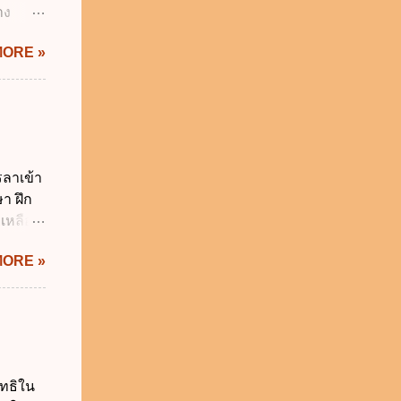
าง
ะทรวง
IS Thai
MORE »
ิกเงิน
 พ.ศ.
.ศ.
ญัติ
 การรับ
น
รลาเข้า
ร เพื่อ
า ฝึก
 บาท ง.
ยเหลือ
า...
ยว ค.
MORE »
5 วัน
ิน 90
20 วัน
สำนัก
ี่รับ
บวันลา
ิทธิใน
ันทำการ