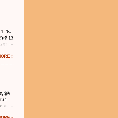
1. วัน
ันที่ 13
พระราช
บัญญัติ
MORE »
) พ.ศ.
ศของ
นายก
 พ.ศ.
 พ.ศ.
วิธี
ญญัติ
คุมการ
ักษา
ติวิธี
วามเป็น
อใช้
MORE »