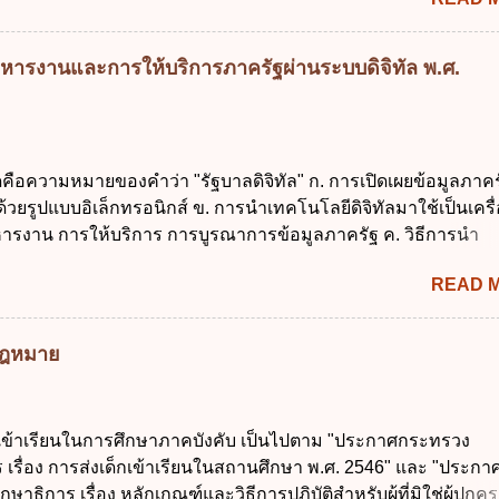
นการบริหารหนี้สาธารณะเป็นไปตามข้อใด ก. ไม่เกินร้อยละ 5 ข. ไ
ค. ไม่เกินร้อยละ 35 ง. ไม่เกินร้อยละ 60 ข้อ 3 กฎหมายว่าด้วยวินัย
งรัฐกำหนดหลักการห้ามเสนอกฎหมายที่ให้จัดเก็บภาษีอากรหรือค
หารงานและการให้บริการภาครัฐผ่านระบบดิจิทัล พ.ศ.
เพิ่มขึ้นจากที่กำหนดไว้ในกฎหมายเพื่อการนำไปใช้จ่ายตามวัตถุป
การหนึ่งการใดเป็นการเฉพาะเจาะจง ยกเว้นข้อใด ก. เป็นไปตามคว
ชุมชน ข. เพื่อป็นรายได้ขององค์กรปกครองส่วนท้องถิ่น ค. มีเหตุ
กเฉินที่มิอาจหลีกเลี่ยงได้ ง. สอดคล้องกับยุทธศาสตร์ชาติ ข้อ 4 หน
ดคือความหมายของคำว่า "รัฐบาลดิจิทัล" ก. การเปิดเผยข้อมูลภาคร
้องนำแผนการคลังระยะปานกลางที่คณะรัฐมนตรีเห็นชอบแล้วไปใ
ยรูปแบบอิเล็กทรอนิกส์ ข. การนำเทคโนโลยีดิจิทัลมาใช้เป็นเครื่
ิจารณาในเรื่องต่อไปนี้ ยกเว้นข้อใด ก. การจัดเก็บหรือหารายได้
ารงาน การให้บริการ การบูรณาการข้อมูลภาครัฐ ค. วิธีการนำ
งบประมาณรายจ่าย ค. การจัดทำงบประมาณ ง. การก่...
ูนย์และหนึ่ง เพื่อใช้สร้างระบบต่าง ๆ ง. สำนักงานพัฒนารัฐบาลดิจ
READ 
หาชน) ข้อ 2 การบริหารงานภาครัฐและการจัดทำบริการสาธารณ
 ต้องมีวัตถุประสงค์ดังต่อไปนี้ ยกเว้น ข้อใด ก. ให้มีการใช้ระบบดิจิ
่าและเต็มศักยภาพ ข. พัฒนาโครงสร้างพื้นฐานด้านดิจิทัลที่จำเป็นให
มกฎหมาย
นสากล ค. พัฒนาการเชื่อมโยงเครือข่ายดิจิทัล ง. เพิ่มประสิทธิ
ยงบประมาณให้เกิดความคุ้มค่าและเป็นไปตามเป้าหมาย ข้อ 3 ข้อใ
ที่สุดเกี่ยวกับ "แผนพัฒนารัฐบาลดิจิทัล" ก. เป็นธรรมาภิบาลข้อมูลภ
กเข้าเรียนในการศึกษาภาคบังคับ เป็นไปตาม "ประกาศกระทรวง
แลกเปลี่ยนข้อมูลกลาง ค. กำหนดสิทธิ หน้าที่ และความรับผิดชอบใ
 เรื่อง การส่งเด็กเข้าเรียนในสถานศึกษา พ.ศ. 2546" และ "ประกา
การข้อมูลของหน่วยงานของรัฐ ง. กำหนดกรอบและทิศทางการบร
ษาธิการ เรื่อง หลักเกณฑ์และวิธีการปฏิบัติสำหรับผู้ที่มิใช่ผู้ปกครอ