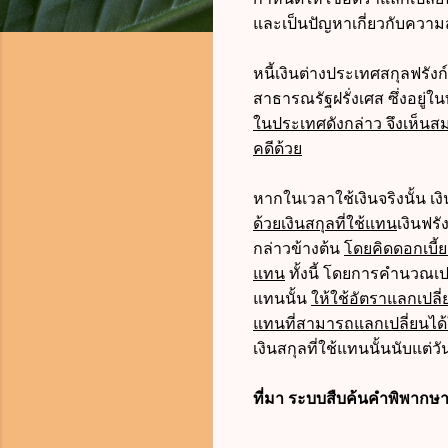
และเป็นปัญหาเกี่ยวกับควา
หนี้เงินต่างประเทศสกุลฟรัง
สาธารณรัฐฝรั่งเศส ซึ่งอยู่ใน
ในประเทศดังกล่าว จึงเห็น
คดีด้วย
หากในเวลาใช้เงินจริงนั้น เงิ
ด้วยเงินสกุลที่ใช้แทน
เงินฟรั
กล่าวข้างต้น
โดยคิดดอกเบี้ย
แทน
ทั้งนี้ โดยการคำนวณเปลี
แทนนั้น
ให้ใช้อัตราแลกเปลี่ย
แทนที่สามารถแลกเปลี่ยนได้
เงินสกุลที่ใช้แทนนั้นนับแต่ว
ที่มา ระบบสืบค้นคำพิพากษา