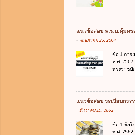
ภาครัฐและ
เด็กที่มี
ดิจิทัลโดย
การศึกษาภ
ดังนี้ 1. คำ
แต่เด็กที่
แนวข้อสอบ พ.ร.บ.คุ้มครอง
มารดา 2.2
-
พฤษภาคม 25, 2564
ประมวลกฎห
รับใช้การง
ข้อ 1 การ
ของการเปิด
พ.ศ. 2562
ภายใน 7 วั
พระราชบัญ
กฎหมายตาม
ในบังคับพ
แห่ง ข. ก
ข้อ 3 โดยห
แนวข้อสอบ ระเบียบกระท
ตั้งแต่วั
-
ธันวาคม 10, 2562
ง. 29 พฤษภ
การเก็บรวบ
ข้อ 1 ข้อ
ควบคุมข้อม
พ.ศ. 2562 
ไม่มีข้อใด