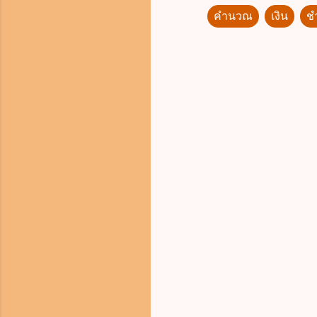
คำนวณ
เงิน
ชำ
ค
ว
า
ม
คิ
ด
เ
ห็
น