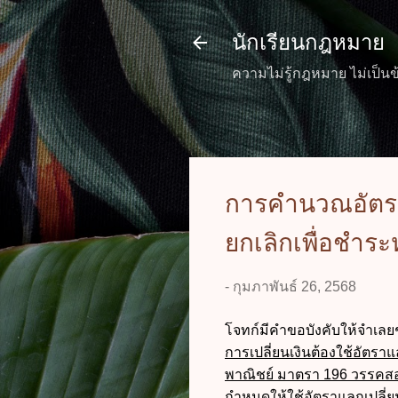
นักเรียนกฎหมาย
ความไม่รู้กฎหมาย ไม่เป็นข
การคำนวณอัตราแ
ยกเลิกเพื่อชำระ
-
กุมภาพันธ์ 26, 2568
โจทก์มีคำขอบังคับให้จำเลยช
การเปลี่ยนเงินต้องใช้อัตร
พาณิชย์ มาตรา 196 วรรคส
กำหนดให้ใช้อัตราแลกเปลี่