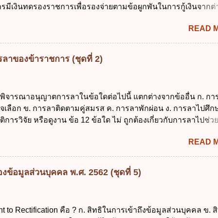
รมีเงินทดรองราชการเพื่อรองจ่ายตามข้อผูกพันในการกู้เงินจากต่
้อมูลส่วนบุคคล พ.ศ. 2562 ก. นายกรัฐมนตรี ข. รัฐมนตรีว่าการกร
 รองรับการปฏิบัติงานด้านการเงินการคลังตามนโยบาย New GFM
ศร...
READ 
ุนการให้ความช่วยเหลือในกรณีจำเป็นเร่งด่วนที่ไม่สามารถรอการเบ
าณได้ ข้อ 2 ระเบียบกระทรวงการคลัง ว่าด้วยเงินทดรองราชการ
ดยอาศัยกฎหมายแม่บทใด ก. พระราชบัญญัติวิธีการงบประมาณ พ
ลาของข้าราชการ (ชุดที่ 2)
ระราชบัญญัติวินัยการเงินการคลังของรัฐ พ.ศ. 2561 ค. พระราชบัญ
 พ.ศ. 2491 ง. ระเบียบกระทรวงการคลัง ว่าด้วยการเบิกเงินจากคลัง
ายเงิน การเก็บรักษาเงิน และการนำเงินส่งคลัง พ.ศ. 2562 ข้อ 3 ส่ว
รพิจารณาอนุญาตการลาในข้อใดต่อไปนี้ แตกต่างจากข้ออื่น ก. กา
บิกในส่วนภูมิภาคมีอำนาจเก็บรักษาเงินทดรองราชการไว้ ณ ที่ทำกา
จเลือก ข. การลาติดตามคู่สมรส ค. การลาพักผ่อน ง. การลาไปศึกษ
ด้แห่งละไม่เกินเท่าใร ก. 100,000 บาท ข. 50,000 บาท ค. 30,000
ติการวิจัย หรือดูงาน ข้อ 12 ข้อใด ไม่ ถูกต้องเกี่ยวกับการลาไปช่ว
 ข้อ 4 ดอกเบี้ยที่เกิดจากการนำเงินทดรองราชการจำนวนที่เกินกว่
อดบุตร ก. ต้องเป็นภริยาโดยชอบด้วยกฎหมาย ข. ลาได้เพียงครั้งเดี
READ 
น 90 วัน นับแต่วันที่คลอดบุตร ง. ลาได้ครั้งหนึ่งติดต่อกันไม่เกิน 1
13 สิทธิลากิจส่วนตัวเพื่อเลี้ยงดูบุตร เป็นไปตามข้อใด ก. ลาได้ไม่เก
่อเนื่องจากการคลอดบุตรได้ไม่เกิน 90 วันทำการ ค. ลาได้ไม่เกิน 1
ข้อมูลส่วนบุคคล พ.ศ. 2562 (ชุดที่ 5)
ื่องจากการคลอดบุตรได้ไม่เกิน 150 วันทำการ ข้อ 14 ตามระเบียบ
ตรี ว่าด้วยการลาของข้าราชการ พ.ศ. 2555 กำหนดให้ข้าราชการท
ต่อกันมาแล้วไม่น้อยกว่า 10 ปี มีสิทธินำวันลาพักผ่อนสะสมรวมกั
ht to Rectification คือ ? ก. สิทธิในการเข้าถึงข้อมูลส่วนบุคคล ข. ส
ปัจจุบันได้กี่วัน ก. ไม่เกิน 20 วัน ข. ไม่เกิน 30 วัน ค. ไม่เกิน 20 ว