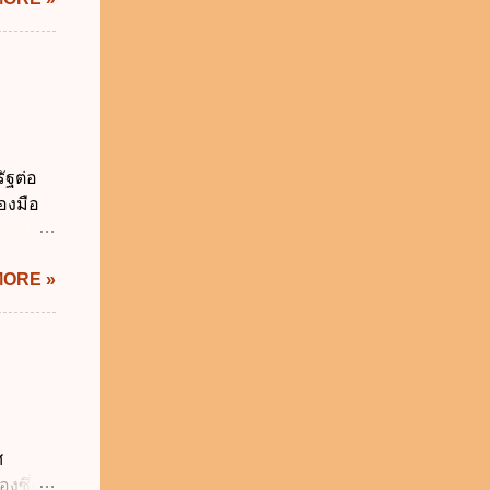
ม่เกิน
การเงิน
่า
ระสงค์
าม
จำเป็น
่วยงาน
ัฐต่อ
ช้
องมือ
 ข.
ิทัล
MORE »
ะผ่าน
ทัล
้เป็นไป
ภาคใน
ดกล่าว
าครัฐ ข.
นการ
ศ
ิหารงาน
งซึ่งมี