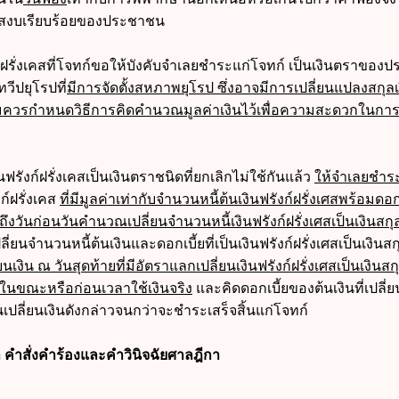
มสงบเรียบร้อยของประชาชน
ก์ฝรั่งเคสที่โจทก์ขอให้บังคับจำเลยชำระแก่โจทก์ เป็นเงินตราของ
ทวีปยุโรปที่
มีการจัดตั้งสหภาพยุโรป ซึ่งอาจมีการเปลี่ยนแปลงสกุลเงิ
สมควรกำหนดวิธีการคิดคำนวณมูลค่าเงินไว้เพื่อความสะดวกในการ
นฟรังก์ฝรั่งเคสเป็นเงินตราชนิดที่ยกเลิกไม่ใช้กันแล้ว
ให้จำเลยชำระ
งก์ฝรั่งเคส
ที่มีมูลค่าเท่ากับจำนวนหนี้ต้นเงินฟรังก์ฝรั่งเศสพร้อมดอก
ถึงวันก่อนวันคำนวณเปลี่ยนจำนวนหนี้เงินฟรังก์ฝรั่งเศสเป็นเงินสกุลท
่ยนจำนวนหนี้ต้นเงินและดอกเบี้ยที่เป็นเงินฟรังก์ฝรั่งเศสเป็นเงินสกุ
นเงิน ณ วันสุดท้ายที่มีอัตราแลกเปลี่ยนเงินฟรังก์ฝรั่งเศสเป็นเงินสกุ
ในขณะหรือก่อนเวลาใช้เงินจริง
และคิดดอกเบี้ยของต้นเงินที่เปลี่ย
ันเปลี่ยนเงินดังกล่าวจนกว่าจะชำระเสร็จสิ้นแก่โจทก์
 คำสั่งคำร้องและคำวินิจฉัยศาลฎีกา