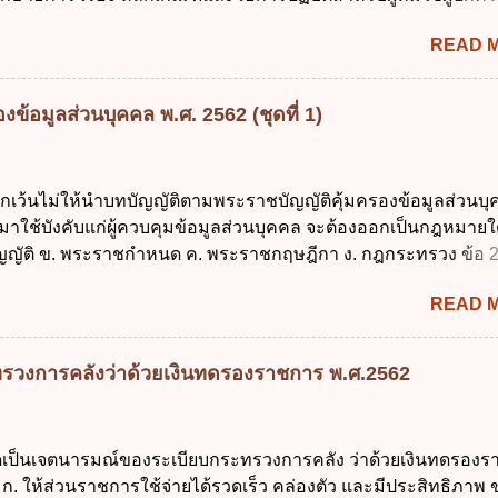
การจัดทำบริการสาธารณะในรูปแบบดิจิทัล ข้อ 4 กรรมการพัฒนา
อายุในเกณฑ์การศึกษาภาคบังคับอาศัยอยู่" ออกตามความในพระราชบ
ตำแหน่ง ม...
READ 
าคบังคับ พ.ศ. 2545 ซึ่งเป็นกฎหมายที่มีโทษทางอาญา โดยมีสา
ว่า "เด็ก" หมายถึง เด็กซึ่งมีอายุย่างเข้าปีที่ 7 จนถึงอายุย่างเข้าปีที่ 1
สอบได้ชั้นปีที่ 9 ของการศึกษาภาคบังคับแล้ว 2. ผู้ปกครอง คือ 2.1
ข้อมูลส่วนบุคคล พ.ศ. 2562 (ชุดที่ 1)
 บิดาหรือมารดา ซึ่งเป็นผู้ใช้อำนาจปกครอง 2.3 ผู้ปกครองต
มายแพ่งและพาณิชย์ 2.4 บุคคลที่เด็กอยู่ด้วยเป็นประจำหรือที่เด
าน 3. ผู้ปกครองดังกล่าว มีหน้าที่ ส่งเด็กเข้าเรียนในสถานศึกษาใ
ยกเว้นไม่ให้นำบทบัญญัติตามพระราชบัญญัติคุ้มครองข้อมูลส่วนบ
เรียนภาคต้น (ภาคเรียนที่ 1) 4. กรณีผู้ปกครองยังไม่ได้ส่งเด็กเข้าเ
 มาใช้บังคับแก่ผู้ควบคุมข้อมูลส่วนบุคคล จะต้องออกเป็นกฎหมายใ
น นับแต่วันแรกของการเปิดเรียนภาคต้น ถ้าสถานศึกษายังมิไ...
ญัติ ข. พระราชกำหนด ค. พระราชกฤษฎีกา ง. กฎกระทรวง ข้อ 
ข้อ 1 กำหนดหน่วยงานและกิจการใดที่ผู้ควบคุมข้อมูลส่วนบุคคลไ
READ 
ระราชบัญญัติคุ้มครองข้อมูลส่วนบุคคล พ.ศ. 2562 ก. หน่วยงานขอ
ิจการด้านการศึกษา ค. กิจการด้านความบันเทิงและนันทนาการ ง. ถู
ลัก ทั่วไป พระราชบัญญัติคุ้มครองข้อมูลส่วนบุคคล พ.ศ. 2562 ใช้บ
รวงการคลังว่าด้วยเงินทดรองราชการ พ.ศ.2562
นใด ก. 26 พฤษภาคม 2562 ข. 27 พฤษภาคม 2562 ค. 28 พฤษภาคม
าคม 2562 ข้อ 4 "บุคคลหรือนิติบุคคลซึ่งมีอำนาจหน้าที่ตัดสินใจเก
รวม ใช้ หรือเปิดเผยข้อมูลส่วนบุคคล" คือความหมายตามข้อใด ก. 
ใดเป็นเจตนารมณ์ของระเบียบกระทรวงการคลัง ว่าด้วยเงินทดรอง
ูลส่วนบุคคล ข. ผู้ประมวลผลข้อมูลส่วนบุคคล ค. พนักงานเจ้าหน้าท
ก. ให้ส่วนราชการใช้จ่ายได้รวดเร็ว คล่องตัว และมีประสิทธิภาพ ข
ถูกต้อง ข้อ 5 ผู้มีอำนาจแต่งตั้งพนักงานเจ้าหน้าที่ตามพระราชบัญญั