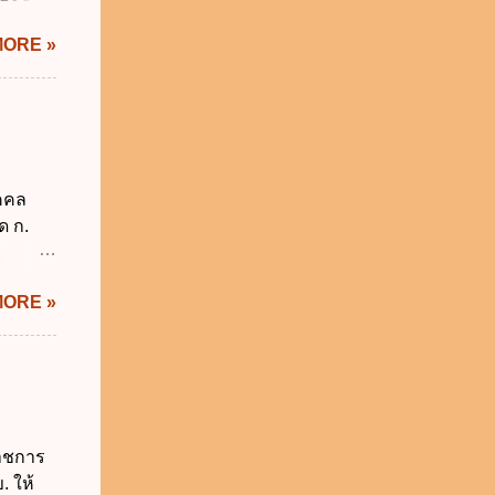
รัฐบาล
ัญญัติ
MORE »
ระสำคัญ
6 เว้น
 บิดา
าม
็กอยู่
นวันแรก
ุคคล
รียน
ด ก.
2
ม่อยู่
MORE »
งรัฐทุก
กทุกข้อ
ังคับ
 2562
ี่ยวกับ
ผู้
ราชการ
ี่ ง.
. ให้
ติ