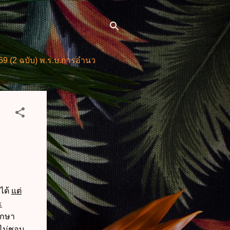
 พ.ร.บ.การอำนวยการความสะดวกในการพิจารณาอนุญาตและการให
ได้
แต่
ะ
ากษา
งไม่ชอบ