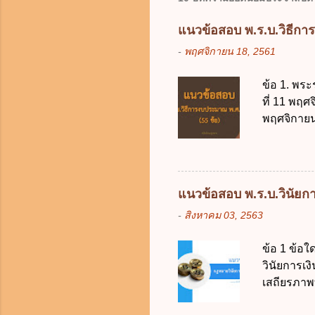
แนวข้อสอบ พ.ร.บ.วิธีกา
-
พฤศจิกายน 18, 2561
ข้อ 1. พระ
ที่ 11 พฤศ
พฤศจิกายน 
บัญญัติวิ
วิธีการงบ
2511 3. พ
คณะปฏิวัติ
แนวข้อสอบ พ.ร.บ.วินัยการ
รัฐมนตรีม
-
สิงหาคม 03, 2563
2561 2. น
2561 3. ร
ข้อ 1 ข้อ
การงบประม
วินัยการเ
ใช้จ่ายงบ
เสถียรภาพ
การงบประม
ธรรมในสัง