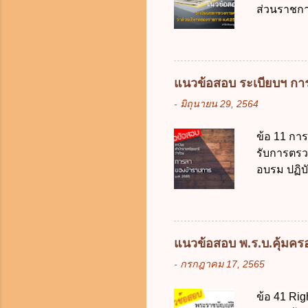
ส่วนราชกา
คุ้มครองข
ประเทศ ค.
ดิจิทัลเพื่อเ
ง. สนับสน
จากงบประม
2562 ออกโ
แนวข้อสอบ ระเบียบฯ การ
2561 ข. พ
-
มิถุนายน 29, 2564
เงินคงคลัง
เงิน การจ่
ข้อ 11 กา
ราชการผู้เ
รับการตรว
สำรองจ่ายไ
อบรม ปฏิบั
10,000 บาท
ภริยาที่คล
ต้องลาภายใ
ทำการ ข้อ 
วัน ข. ลาต
แนวข้อสอบ พ.ร.บ.คุ้มครอง
ง. ลาต่อเน
-
กรกฎาคม 17, 2565
นายกรัฐมน
ราชการติด
ข้อ 41 Rig
พักผ่อนในปี