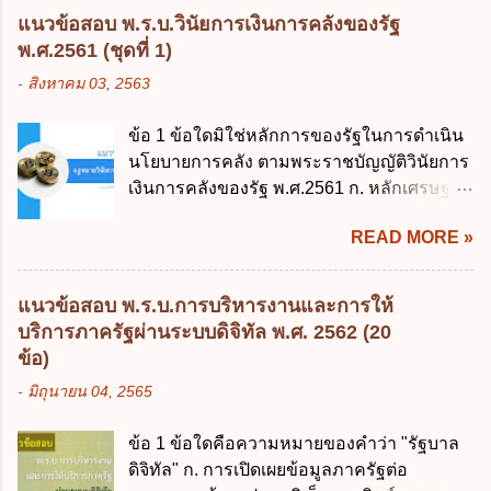
บัญญัติวิธีการงบประมาณ พ.ศ. 2561 ไม่ได้
แนวข้อสอบ พ.ร.บ.วินัยการเงินการคลังของรัฐ
ยกเลิกกฎหมายฉบับใด 1. พระราชบัญญัติวิธี
พ.ศ.2561 (ชุดที่ 1)
การงบประมาณ พ.ศ. 2502 2. พระราชบัญญัติ
-
สิงหาคม 03, 2563
วิธีการงบประมาณ (ฉบับที่ 3) พ.ศ. 2511 3.
พระราชบัญญัติวิธีการงบประมาณ (ฉบับที่ 6)
ข้อ 1 ข้อใดมิใช่หลักการของรัฐในการดำเนิน
พ.ศ. 2544 4. ประกาศของคณะปฏิวัติ ฉบับที่
นโยบายการคลัง ตามพระราชบัญญัติวินัยการ
203 ลงวันที่ 31 สิงหาคม 2515 ข้อ 3. ข้อใดไม่
เงินการคลังของรัฐ พ.ศ.2561 ก. หลักเศรษฐกิจ
ถูกต้อง 1. นายกรัฐมนตรีมีอำนาจออกกฎเพื่อ
ฐานราก ข. หลักการรักษาเสถียรภาพทาง
ปฏิบัติการตามพระราชบัญญัติวิธีการงบ
READ MORE »
เศรษฐกิจ ค. หลักการพัฒนาทางเศรษฐกิจ
ประมาณ พ.ศ. 2561 2. นายกรัฐมนตรีเป็นผู้
อย่างยั่งยืน ง. หลักความเป็นธรรมในสังคม ข้อ
รักษาการตามพระราช บัญญัติวิธีการงบ
2 สัดส่วนหนี้สาธารณะต่อผลิตภัณฑ์มวลรวม
ประมาณ พ.ศ. 2561 3. รัฐมนตรีว่าการ
แนวข้อสอบ พ.ร.บ.การบริหารงานและการให้
ในประเทศเพื่อใช้เป็นกรอบในการบริหารหนี้
กระทรวงการคลัง เป็นผู้รักษาการตามพระ
บริการภาครัฐผ่านระบบดิจิทัล พ.ศ. 2562 (20
สาธารณะเป็นไปตามข้อใด ก. ไม่เกินร้อยละ 5
ราช บัญญัติวิธีการงบประมาณ พ.ศ. 2561 4.
ข้อ)
ข. ไม่เกินร้อยละ 10 ค. ไม่เกินร้อยละ 35 ง. ไม่
รัฐมนตรีว่าการกระทรวงการคลังมีหน้าที่
-
มิถุนายน 04, 2565
เกินร้อยละ 60 ข้อ 3 กฎหมายว่าด้วยวินัยการ
ควบคุมการใช้จ่ายงบประมาณให้เป็นไปอย่าง
เงินการคลังของรัฐกำหนดหลักการห้ามเสนอ
โปร่งใสและตรวจสอบได้ ข้อ 4. พระราช
ข้อ 1 ข้อใดคือความหมายของคำว่า "รัฐบาล
กฎหมายที่ให้จัดเก็บภาษีอากรหรือค่า
บัญญัติวิธีการงบประมาณ พ.ศ. 2561 บัญญัติ
ดิจิทัล" ก. การเปิดเผยข้อมูลภาครัฐต่อ
ธรรมเนียมเพิ่มขึ้นจากที่กำหนดไว้ในกฎหมาย
ให้การบริหา...