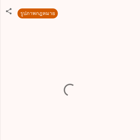
รูปภาพกฎหมาย
ค
ว
า
ม
คิ
ด
เ
ห็
น