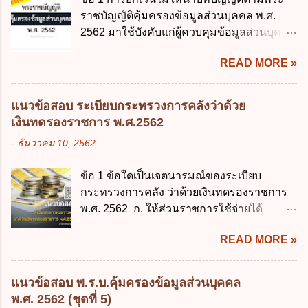
เว้นแต่เด็กที่สอบได้ชั้นปีที่ 9 ของการศึกษา
หน่วยงานของรัฐ ง. กำหนดกรอบและทิศทาง
ราชบัญญัติคุ้มครองข้อมูลส่วนบุคคล พ.ศ.
ภาคบังคับแล้ว 2. ผู้ปกครอง คือ 2.1 บิดา
การบริหารงานภาครัฐและการจัดทำบริการ
2562 มาใช้บังคับแก่ผู้ควบคุมข้อมูลส่วนบุคคล
มารดา 2.2 บิดาหรือมารดา ซึ่งเป็นผู้ใช้
สาธารณะในรูปแบบดิจิทัล ข้อ 4 กรรมการ
จะต้องออกเป็นกฎหมายใด ก. พระราชบัญญัติ
อำนาจปกครอง 2.3 ผู้ปกครองตามประมวล
พัฒนารัฐบาลดิจิทัลโดยตำแหน่ง ม...
READ MORE »
ข. พระราชกำหนด ค. พระราชกฤษฎีกา ง. กฎ
กฎหมายแพ่งและพาณิชย์ 2.4 บุคคลที่เด็ก
กระทรวง ข้อ 2 กฎหมายตามข้อ 1 กำหนด
อยู่ด้วยเป็นประจำหรือที่เด็กอยู่รับใช้การงาน
หน่วยงานและกิจการใดที่ผู้ควบคุมข้อมูลส่วน
3. ผู้ปกครองดังกล่าว มีหน้าที่ ส่งเด็กเข้าเรียน
แนวข้อสอบ ระเบียบกระทรวงการคลังว่าด้วย
บุคคลไม่อยู่ในบังคับพระราชบัญญัติคุ้มครอง
ในสถานศึกษาในวันแรกของการเปิดเรียนภาค
เงินทดรองราชการ พ.ศ.2562
ข้อมูลส่วนบุคคล พ.ศ. 2562 ก. หน่วยงานของ
ต้น (ภาคเรียนที่ 1) 4. กรณีผู้ปกครองยังไม่ได้
-
ธันวาคม 10, 2562
รัฐทุกแห่ง ข. กิจการด้านการศึกษา ค. กิจการ
ส่งเด็กเข้าเรียนภายใน 7 วัน นับแต่วันแรกของ
ด้านความบันเทิงและนันทนาการ ง. ถูกทุกข้อ
การเปิดเรียนภาคต้น ถ้าสถานศึกษายังมิไ...
ข้อ 1 ข้อใดเป็นเจตนารมณ์ของระเบียบ
ข้อ 3 โดยหลัก ทั่วไป พระราชบัญญัติคุ้มครอง
กระทรวงการคลัง ว่าด้วยเงินทดรองราชการ
ข้อมูลส่วนบุคคล พ.ศ. 2562 ใช้บังคับตั้งแต่วัน
พ.ศ. 2562 ก. ให้ส่วนราชการใช้จ่ายได้
ใด ก. 26 พฤษภาคม 2562 ข. 27 พฤษภาคม
รวดเร็ว คล่องตัว และมีประสิทธิภาพ ข. ให้
2562 ค. 28 พฤษภาคม 2562 ง. 29
READ MORE »
ส่วนราชการมีเงินทดรองราชการเพื่อรองจ่าย
พฤษภาคม 2562 ข้อ 4 "บุคคลหรือนิติบุคคล
ตามข้อผูกพันในการกู้เงินจากต่างประเทศ ค.
ซึ่งมีอำนาจหน้าที่ตัดสินใจเกี่ยวกับการเก็บ
รองรับการปฏิบัติงานด้านการเงินการคลังตาม
รวบรวม ใช้ หรือเปิดเผยข้อมูลส่วนบุคคล" คือ
แนวข้อสอบ พ.ร.บ.คุ้มครองข้อมูลส่วนบุคคล
นโยบาย New GFMIS Thai ง. สนับสนุนการให้
ความหมายตามข้อใด ก. ผู้ควบคุมข้อมูลส่วน
พ.ศ. 2562 (ชุดที่ 5)
ความช่วยเหลือในกรณีจำเป็นเร่งด่วนที่ไม่