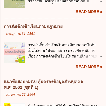
สาธารณะด้วยรูปแบบอิเล็กทรอนิกส์ ข.
เพื่อการนำไปใช้จ่ายตามวัตถุประสงค์หรือเพื่อ
การนำเทคโนโลยีดิจิทัลมาใช้เป็นเครื่องมือใน
การหนึ่งการใดเป็นการเฉพาะเจาะจง ยกเว้น
READ MORE »
การบริหารงาน การให้บริการ การบูรณาการ
ข้อใด ก. เป็นไปตามความต้องการของชุมชน
ข้อมูลภาครัฐ ค. วิธีการนำสัญลักษณ์ศูนย์และ
ข. เพื่อป็นรายได้ขององค์กรปกครองส่วนท้อง
หนึ่ง เพื่อใช้สร้างระบบต่าง ๆ ง. สำนักงาน
ถิ่น ค. มีเหตุจำเป็นหรือเหตุฉุกเฉินที่มิอาจหลีก
การส่งเด็กเข้าเรียนตามกฎหมาย
พัฒนารัฐบาลดิจิทัล (องค์การมหาชน) ข้อ 2
เลี่ยงได้ ง. สอดคล้องกับยุทธศาสตร์ชาติ ข้อ 4
-
กรกฎาคม 31, 2561
การบริหารงานภาครัฐและการจัดทำบริการ
หน่วยงานของรัฐจะต้องนำแผนการคลังระยะ
สาธารณะผ่านระบบดิจิทัล ต้องมีวัตถุประสงค์
ปานกลางที่คณะรัฐมนตรีเห็นชอบแล้วไปใช้
การส่งเด็กเข้าเรียนในการศึกษาภาคบังคับ
ดังต่อไปนี้ ยกเว้น ข้อใด ก. ให้มีการใช้ระบบ
ประกอบการพิจารณาในเรื่องต่อไปนี้ ยกเว้น
เป็นไปตาม "ประกาศกระทรวงศึกษาธิการ
ดิจิทัลอย่างคุ้มค่าและเต็มศักยภาพ ข. พัฒนา
ข้อใด ก. การจัดเก็บหรือหารายได้ ข. การ
เรื่อง การส่งเด็กเข้าเรียนในสถานศึกษา พ.ศ.
โครงสร้างพื้นฐานด้านดิจิทัลที่จำเป็นให้เป็นไป
จัดสรรงบประมาณรายจ่าย ค. การจัดทำงบ
2546" และ "ประกาศกระทรวงศึกษาธิการ
ตามมาตรฐานสากล ค. พัฒนาการเชื่อมโยง
ประมาณ ง. การก่...
READ MORE »
เรื่อง หลักเกณฑ์และวิธีการปฏิบัติสำหรับผู้ที่
เครือข่ายดิจิทัล ง. เพิ่มประสิทธิภาคในการใช้
มิใช่ผู้ปกครองซึ่งมีเด็กที่มีอายุในเกณฑ์การ
จ่ายงบประมาณให้เกิดความคุ้มค่าและเป็นไป
ศึกษาภาคบังคับอาศัยอยู่" ออกตามความใน
ตามเป้าหมาย ข้อ 3 ข้อใดกล่าวได้ถูกต้องที่สุด
แนวข้อสอบ พ.ร.บ.คุ้มครองข้อมูลส่วนบุคคล
พระราชบัญญัติการศึกษาภาคบังคับ พ.ศ.
เกี่ยวกับ "แผนพัฒนารัฐบาลดิจิทัล" ก. เป็นธร
พ.ศ. 2562 (ชุดที่ 1)
2545 ซึ่งเป็นกฎหมายที่มีโทษทางอาญา โดย
รมาภิบาลข้อมูลภาครัฐ ข. เป็นศูนย์แลกเปลี่ยน
-
พฤษภาคม 25, 2564
มีสาระสำคัญดังนี้ 1. คำว่า "เด็ก" หมายถึง เด็ก
ข้อมูลกลาง ค. กำหนดสิทธิ หน้าที่ และความ
ซึ่งมีอายุย่างเข้าปีที่ 7 จนถึงอายุย่างเข้าปีที่ 16
รับผิดชอบในการบริหารจัดการข้อมูลของ
ข้อ 1 การยกเว้นไม่ให้นำบทบัญญัติตามพระ