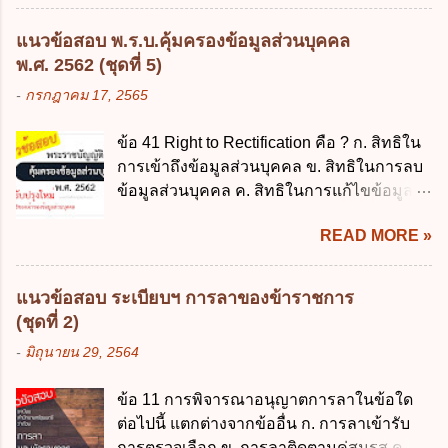
ตามข้อผูกพันในการกู้เงินจากต่างประเทศ ค.
อยู่ด้วยเป็นประจำหรือที่เด็กอยู่รับใช้การงาน
รองรับการปฏิบัติงานด้านการเงินการคลังตาม
3. ผู้ปกครองดังกล่าว มีหน้าที่ ส่งเด็กเข้าเรียน
แนวข้อสอบ พ.ร.บ.คุ้มครองข้อมูลส่วนบุคคล
นโยบาย New GFMIS Thai ง. สนับสนุนการให้
ในสถานศึกษาในวันแรกของการเปิดเรียนภาค
พ.ศ. 2562 (ชุดที่ 5)
ความช่วยเหลือในกรณีจำเป็นเร่งด่วนที่ไม่
ต้น (ภาคเรียนที่ 1) 4. กรณีผู้ปกครองยังไม่ได้
-
กรกฎาคม 17, 2565
สามารถรอการเบิกเงินจากงบประมาณได้ ข้อ
ส่งเด็กเข้าเรียนภายใน 7 วัน นับแต่วันแรกของ
2 ระเบียบกระทรวงการคลัง ว่าด้วยเงินทดรอง
การเปิดเรียนภาคต้น ถ้าสถานศึกษายังมิไ...
ข้อ 41 Right to Rectification คือ ? ก. สิทธิใน
ราชการ พ.ศ. 2562 ออกโดยอาศัยกฎหมาย
การเข้าถึงข้อมูลส่วนบุคคล ข. สิทธิในการลบ
แม่บทใด ก. พระราชบัญญัติวิธีการงบ
ข้อมูลส่วนบุคคล ค. สิทธิในการแก้ไขข้อมูล
ประมาณ พ.ศ. 2561 ข. พระราชบัญญัติวินัย
ส่วนบุคคลให้ถูกต้อง ง. สิทธิในการคัดค้าน
การเงินการคลังของรัฐ พ.ศ. 2561 ค. พระราช
READ MORE »
การประมวลผลข้อมูลส่วนบุคคล ข้อ 42 ผู้
บัญญัติเงินคงคลัง พ.ศ. 2491 ง. ระเบียบ
ควบคุมข้อมูลส่วนบุคคลต้องแก้ไขข้อมูลส่วน
กระทรวงการคลัง ว่าด้วยการเบิกเงินจากคลัง
บุคคลตามหลักการข้อใด ก. ถูกต้อง เป็น
การรับเงิน การจ่ายเงิน การเก็บรักษาเงิน และ
แนวข้อสอบ ระเบียบฯ การลาของข้าราชการ
ปัจจุบัน ข. สมบูรณ์ ค. ไม่ก่อให้เกิดความ
การนำเงินส่งคลัง พ.ศ. 2562 ข้อ 3 ส่วน
(ชุดที่ 2)
เข้าใจผิด ง. ถูกทุกข้อ ข้อ 43 มาตรการทาง
ราชการผู้เบิกในส่วนภูมิภาคมีอำนาจเก็บ
-
มิถุนายน 29, 2564
กฎหมายคุ้มครองข้อมูลส่วนบุคคล ในกรณีผู้
รักษาเงินทดรองราชการไว้ ณ ที่ทำการ เพื่อ
ควบคุมข้อมูลส่วนบุคคลไม่ดำเนินการแก้ไข
สำรองจ่ายได้แห่งละไม่เกินเท่าใร ก. 100,000
ข้อ 11 การพิจารณาอนุญาตการลาในข้อใด
ข้อมูลส่วนบุคคลให้ถูกต้อง ก. ร้องทุกข์ ข. ร้อง
บาท ข. 50,000 บาท ค. 30,000 บาท ง. 10,000
ต่อไปนี้ แตกต่างจากข้ออื่น ก. การลาเข้ารับ
เรียน ค. อุทธรณ์ ง. ฟ้องร้อง ข้อ 44 หลักการ
บาท ข้อ 4 ดอกเบี้ยที่เกิดจากการนำเงินทดรอง
การตรวจเลือก ข. การลาติดตามคู่สมรส ค.