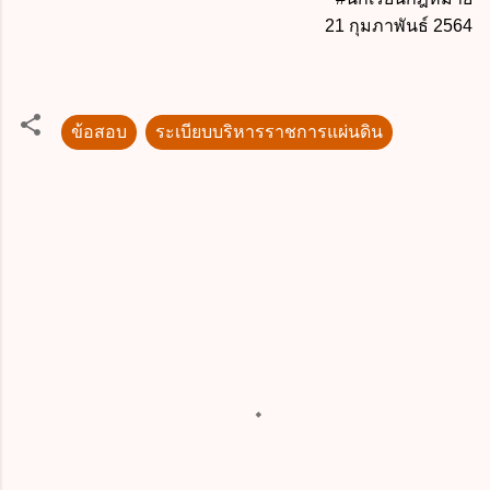
21 กุมภาพันธ์ 2564
ข้อสอบ
ระเบียบบริหารราชการแผ่นดิน
ค
ว
า
ม
คิ
ด
เ
ห็
น