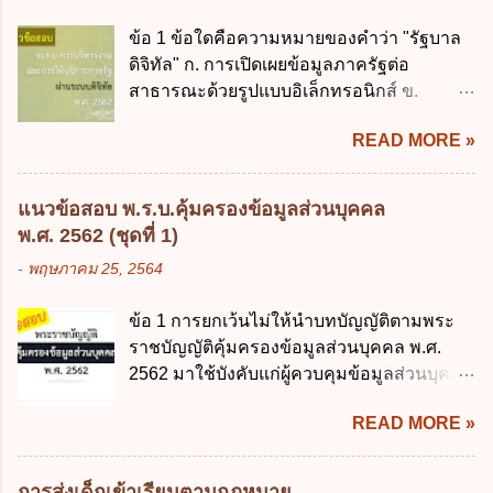
ควบคุมการใช้จ่ายงบประมาณให้เป็นไปอย่าง
เงินการคลังของรัฐกำหนดหลักการห้ามเสนอ
โปร่งใสและตรวจสอบได้ ข้อ 4. พระราช
ข้อ 1 ข้อใดคือความหมายของคำว่า "รัฐบาล
กฎหมายที่ให้จัดเก็บภาษีอากรหรือค่า
บัญญัติวิธีการงบประมาณ พ.ศ. 2561 บัญญัติ
ดิจิทัล" ก. การเปิดเผยข้อมูลภาครัฐต่อ
ธรรมเนียมเพิ่มขึ้นจากที่กำหนดไว้ในกฎหมาย
ให้การบริหา...
สาธารณะด้วยรูปแบบอิเล็กทรอนิกส์ ข.
เพื่อการนำไปใช้จ่ายตามวัตถุประสงค์หรือเพื่อ
การนำเทคโนโลยีดิจิทัลมาใช้เป็นเครื่องมือใน
การหนึ่งการใดเป็นการเฉพาะเจาะจง ยกเว้น
READ MORE »
การบริหารงาน การให้บริการ การบูรณาการ
ข้อใด ก. เป็นไปตามความต้องการของชุมชน
ข้อมูลภาครัฐ ค. วิธีการนำสัญลักษณ์ศูนย์และ
ข. เพื่อป็นรายได้ขององค์กรปกครองส่วนท้อง
หนึ่ง เพื่อใช้สร้างระบบต่าง ๆ ง. สำนักงาน
ถิ่น ค. มีเหตุจำเป็นหรือเหตุฉุกเฉินที่มิอาจหลีก
แนวข้อสอบ พ.ร.บ.คุ้มครองข้อมูลส่วนบุคคล
พัฒนารัฐบาลดิจิทัล (องค์การมหาชน) ข้อ 2
เลี่ยงได้ ง. สอดคล้องกับยุทธศาสตร์ชาติ ข้อ 4
พ.ศ. 2562 (ชุดที่ 1)
การบริหารงานภาครัฐและการจัดทำบริการ
หน่วยงานของรัฐจะต้องนำแผนการคลังระยะ
-
พฤษภาคม 25, 2564
สาธารณะผ่านระบบดิจิทัล ต้องมีวัตถุประสงค์
ปานกลางที่คณะรัฐมนตรีเห็นชอบแล้วไปใช้
ดังต่อไปนี้ ยกเว้น ข้อใด ก. ให้มีการใช้ระบบ
ประกอบการพิจารณาในเรื่องต่อไปนี้ ยกเว้น
ข้อ 1 การยกเว้นไม่ให้นำบทบัญญัติตามพระ
ดิจิทัลอย่างคุ้มค่าและเต็มศักยภาพ ข. พัฒนา
ข้อใด ก. การจัดเก็บหรือหารายได้ ข. การ
ราชบัญญัติคุ้มครองข้อมูลส่วนบุคคล พ.ศ.
โครงสร้างพื้นฐานด้านดิจิทัลที่จำเป็นให้เป็นไป
จัดสรรงบประมาณรายจ่าย ค. การจัดทำงบ
2562 มาใช้บังคับแก่ผู้ควบคุมข้อมูลส่วนบุคคล
ตามมาตรฐานสากล ค. พัฒนาการเชื่อมโยง
ประมาณ ง. การก่...
จะต้องออกเป็นกฎหมายใด ก. พระราชบัญญัติ
เครือข่ายดิจิทัล ง. เพิ่มประสิทธิภาคในการใช้
READ MORE »
ข. พระราชกำหนด ค. พระราชกฤษฎีกา ง. กฎ
จ่ายงบประมาณให้เกิดความคุ้มค่าและเป็นไป
กระทรวง ข้อ 2 กฎหมายตามข้อ 1 กำหนด
ตามเป้าหมาย ข้อ 3 ข้อใดกล่าวได้ถูกต้องที่สุด
หน่วยงานและกิจการใดที่ผู้ควบคุมข้อมูลส่วน
เกี่ยวกับ "แผนพัฒนารัฐบาลดิจิทัล" ก. เป็นธร
การส่งเด็กเข้าเรียนตามกฎหมาย