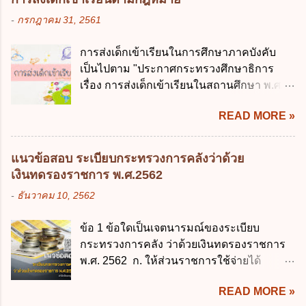
บุคคลไม่อยู่ในบังคับพระราชบัญญัติคุ้มครอง
รมาภิบาลข้อมูลภาครัฐ ข. เป็นศูนย์แลกเปลี่ยน
-
กรกฎาคม 31, 2561
ข้อมูลส่วนบุคคล พ.ศ. 2562 ก. หน่วยงานของ
ข้อมูลกลาง ค. กำหนดสิทธิ หน้าที่ และความ
รัฐทุกแห่ง ข. กิจการด้านการศึกษา ค. กิจการ
รับผิดชอบในการบริหารจัดการข้อมูลของ
การส่งเด็กเข้าเรียนในการศึกษาภาคบังคับ
ด้านความบันเทิงและนันทนาการ ง. ถูกทุกข้อ
หน่วยงานของรัฐ ง. กำหนดกรอบและทิศทาง
เป็นไปตาม "ประกาศกระทรวงศึกษาธิการ
ข้อ 3 โดยหลัก ทั่วไป พระราชบัญญัติคุ้มครอง
การบริหารงานภาครัฐและการจัดทำบริการ
เรื่อง การส่งเด็กเข้าเรียนในสถานศึกษา พ.ศ.
ข้อมูลส่วนบุคคล พ.ศ. 2562 ใช้บังคับตั้งแต่วัน
สาธารณะในรูปแบบดิจิทัล ข้อ 4 กรรมการ
2546" และ "ประกาศกระทรวงศึกษาธิการ
ใด ก. 26 พฤษภาคม 2562 ข. 27 พฤษภาคม
พัฒนารัฐบาลดิจิทัลโดยตำแหน่ง ม...
READ MORE »
เรื่อง หลักเกณฑ์และวิธีการปฏิบัติสำหรับผู้ที่
2562 ค. 28 พฤษภาคม 2562 ง. 29
มิใช่ผู้ปกครองซึ่งมีเด็กที่มีอายุในเกณฑ์การ
พฤษภาคม 2562 ข้อ 4 "บุคคลหรือนิติบุคคล
ศึกษาภาคบังคับอาศัยอยู่" ออกตามความใน
ซึ่งมีอำนาจหน้าที่ตัดสินใจเกี่ยวกับการเก็บ
แนวข้อสอบ ระเบียบกระทรวงการคลังว่าด้วย
พระราชบัญญัติการศึกษาภาคบังคับ พ.ศ.
รวบรวม ใช้ หรือเปิดเผยข้อมูลส่วนบุคคล" คือ
เงินทดรองราชการ พ.ศ.2562
2545 ซึ่งเป็นกฎหมายที่มีโทษทางอาญา โดย
ความหมายตามข้อใด ก. ผู้ควบคุมข้อมูลส่วน
-
ธันวาคม 10, 2562
มีสาระสำคัญดังนี้ 1. คำว่า "เด็ก" หมายถึง เด็ก
บุคคล ข. ผู้ประมวลผลข้อมูลส่วนบุคคล ค.
ซึ่งมีอายุย่างเข้าปีที่ 7 จนถึงอายุย่างเข้าปีที่ 16
พนักงานเจ้าหน้าที่ ง. ไม่มีข้อใดถูกต้อง ข้อ 5 ผู้
ข้อ 1 ข้อใดเป็นเจตนารมณ์ของระเบียบ
เว้นแต่เด็กที่สอบได้ชั้นปีที่ 9 ของการศึกษา
มีอำนาจแต่งตั้งพนักงานเจ้าหน้าที่ตามพระ
กระทรวงการคลัง ว่าด้วยเงินทดรองราชการ
ภาคบังคับแล้ว 2. ผู้ปกครอง คือ 2.1 บิดา
ราชบัญญัติคุ้มครองข้อมูลส่วนบุคคล พ.ศ.
พ.ศ. 2562 ก. ให้ส่วนราชการใช้จ่ายได้
มารดา 2.2 บิดาหรือมารดา ซึ่งเป็นผู้ใช้
2562 ก. นายกรัฐมนตรี ข. รัฐมนตรีว่าการ
รวดเร็ว คล่องตัว และมีประสิทธิภาพ ข. ให้
อำนาจปกครอง 2.3 ผู้ปกครองตามประมวล
กระทรวงดิจิทัลเพื่อเศร...
READ MORE »
ส่วนราชการมีเงินทดรองราชการเพื่อรองจ่าย
กฎหมายแพ่งและพาณิชย์ 2.4 บุคคลที่เด็ก