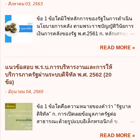
-
สิงหาคม 03, 2563
วิธีการงบประมาณ (ฉบับที่ 3) พ.ศ. 2511 3.
พระราชบัญญัติวิธีการงบประมาณ (ฉบับที่ 6)
ข้อ 1 ข้อใดมิใช่หลักการของรัฐในการดำเนิน
พ.ศ. 2544 4. ประกาศของคณะปฏิวัติ ฉบับที่
นโยบายการคลัง ตามพระราชบัญญัติวินัยการ
203 ลงวันที่ 31 สิงหาคม 2515 ข้อ 3. ข้อใดไม่
เงินการคลังของรัฐ พ.ศ.2561 ก. หลักเศรษฐกิจ
ถูกต้อง 1. นายกรัฐมนตรีมีอำนาจออกกฎเพื่อ
ฐานราก ข. หลักการรักษาเสถียรภาพทาง
ปฏิบัติการตามพระราชบัญญัติวิธีการงบ
READ MORE »
เศรษฐกิจ ค. หลักการพัฒนาทางเศรษฐกิจ
ประมาณ พ.ศ. 2561 2. นายกรัฐมนตรีเป็นผู้
อย่างยั่งยืน ง. หลักความเป็นธรรมในสังคม ข้อ
รักษาการตามพระราช บัญญัติวิธีการงบ
2 สัดส่วนหนี้สาธารณะต่อผลิตภัณฑ์มวลรวม
ประมาณ พ.ศ. 2561 3. รัฐมนตรีว่าการ
แนวข้อสอบ พ.ร.บ.การบริหารงานและการให้
ในประเทศเพื่อใช้เป็นกรอบในการบริหารหนี้
กระทรวงการคลัง เป็นผู้รักษาการตามพระ
บริการภาครัฐผ่านระบบดิจิทัล พ.ศ. 2562 (20
สาธารณะเป็นไปตามข้อใด ก. ไม่เกินร้อยละ 5
ราช บัญญัติวิธีการงบประมาณ พ.ศ. 2561 4.
ข้อ)
ข. ไม่เกินร้อยละ 10 ค. ไม่เกินร้อยละ 35 ง. ไม่
รัฐมนตรีว่าการกระทรวงการคลังมีหน้าที่
-
มิถุนายน 04, 2565
เกินร้อยละ 60 ข้อ 3 กฎหมายว่าด้วยวินัยการ
ควบคุมการใช้จ่ายงบประมาณให้เป็นไปอย่าง
เงินการคลังของรัฐกำหนดหลักการห้ามเสนอ
โปร่งใสและตรวจสอบได้ ข้อ 4. พระราช
ข้อ 1 ข้อใดคือความหมายของคำว่า "รัฐบาล
กฎหมายที่ให้จัดเก็บภาษีอากรหรือค่า
บัญญัติวิธีการงบประมาณ พ.ศ. 2561 บัญญัติ
ดิจิทัล" ก. การเปิดเผยข้อมูลภาครัฐต่อ
ธรรมเนียมเพิ่มขึ้นจากที่กำหนดไว้ในกฎหมาย
ให้การบริหา...
สาธารณะด้วยรูปแบบอิเล็กทรอนิกส์ ข.
เพื่อการนำไปใช้จ่ายตามวัตถุประสงค์หรือเพื่อ
การนำเทคโนโลยีดิจิทัลมาใช้เป็นเครื่องมือใน
การหนึ่งการใดเป็นการเฉพาะเจาะจง ยกเว้น
READ MORE »
การบริหารงาน การให้บริการ การบูรณาการ
ข้อใด ก. เป็นไปตามความต้องการของชุมชน