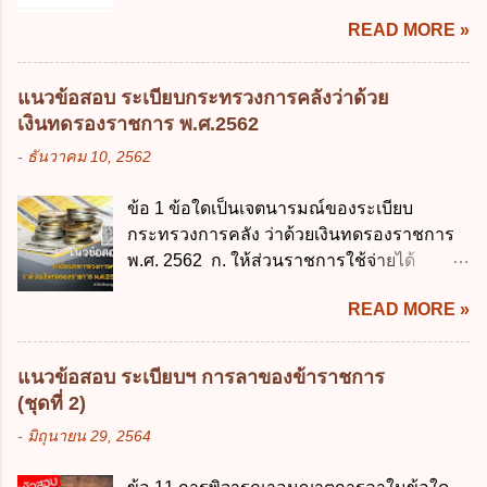
จะต้องออกเป็นกฎหมายใด ก. พระราชบัญญัติ
อำนาจปกครอง 2.3 ผู้ปกครองตามประมวล
พัฒนารัฐบาลดิจิทัลโดยตำแหน่ง ม...
READ MORE »
ข. พระราชกำหนด ค. พระราชกฤษฎีกา ง. กฎ
กฎหมายแพ่งและพาณิชย์ 2.4 บุคคลที่เด็ก
กระทรวง ข้อ 2 กฎหมายตามข้อ 1 กำหนด
อยู่ด้วยเป็นประจำหรือที่เด็กอยู่รับใช้การงาน
หน่วยงานและกิจการใดที่ผู้ควบคุมข้อมูลส่วน
3. ผู้ปกครองดังกล่าว มีหน้าที่ ส่งเด็กเข้าเรียน
แนวข้อสอบ ระเบียบกระทรวงการคลังว่าด้วย
บุคคลไม่อยู่ในบังคับพระราชบัญญัติคุ้มครอง
ในสถานศึกษาในวันแรกของการเปิดเรียนภาค
เงินทดรองราชการ พ.ศ.2562
ข้อมูลส่วนบุคคล พ.ศ. 2562 ก. หน่วยงานของ
ต้น (ภาคเรียนที่ 1) 4. กรณีผู้ปกครองยังไม่ได้
-
ธันวาคม 10, 2562
รัฐทุกแห่ง ข. กิจการด้านการศึกษา ค. กิจการ
ส่งเด็กเข้าเรียนภายใน 7 วัน นับแต่วันแรกของ
ด้านความบันเทิงและนันทนาการ ง. ถูกทุกข้อ
การเปิดเรียนภาคต้น ถ้าสถานศึกษายังมิไ...
ข้อ 1 ข้อใดเป็นเจตนารมณ์ของระเบียบ
ข้อ 3 โดยหลัก ทั่วไป พระราชบัญญัติคุ้มครอง
กระทรวงการคลัง ว่าด้วยเงินทดรองราชการ
ข้อมูลส่วนบุคคล พ.ศ. 2562 ใช้บังคับตั้งแต่วัน
พ.ศ. 2562 ก. ให้ส่วนราชการใช้จ่ายได้
ใด ก. 26 พฤษภาคม 2562 ข. 27 พฤษภาคม
รวดเร็ว คล่องตัว และมีประสิทธิภาพ ข. ให้
2562 ค. 28 พฤษภาคม 2562 ง. 29
READ MORE »
ส่วนราชการมีเงินทดรองราชการเพื่อรองจ่าย
พฤษภาคม 2562 ข้อ 4 "บุคคลหรือนิติบุคคล
ตามข้อผูกพันในการกู้เงินจากต่างประเทศ ค.
ซึ่งมีอำนาจหน้าที่ตัดสินใจเกี่ยวกับการเก็บ
รองรับการปฏิบัติงานด้านการเงินการคลังตาม
รวบรวม ใช้ หรือเปิดเผยข้อมูลส่วนบุคคล" คือ
แนวข้อสอบ ระเบียบฯ การลาของข้าราชการ
นโยบาย New GFMIS Thai ง. สนับสนุนการให้
ความหมายตามข้อใด ก. ผู้ควบคุมข้อมูลส่วน
(ชุดที่ 2)
ความช่วยเหลือในกรณีจำเป็นเร่งด่วนที่ไม่
บุคคล ข. ผู้ประมวลผลข้อมูลส่วนบุคคล ค.
-
มิถุนายน 29, 2564
สามารถรอการเบิกเงินจากงบประมาณได้ ข้อ
พนักงานเจ้าหน้าที่ ง. ไม่มีข้อใดถูกต้อง ข้อ 5 ผู้
2 ระเบียบกระทรวงการคลัง ว่าด้วยเงินทดรอง
มีอำนาจแต่งตั้งพนักงานเจ้าหน้าที่ตามพระ