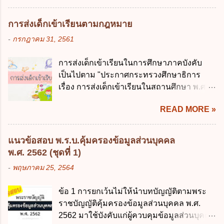
ข้อมูลภาครัฐ ค. วิธีการนำสัญลักษณ์ศูนย์และ
ข. เพื่อป็นรายได้ขององค์กรปกครองส่วนท้อง
หนึ่ง เพื่อใช้สร้างระบบต่าง ๆ ง. สำนักงาน
ถิ่น ค. มีเหตุจำเป็นหรือเหตุฉุกเฉินที่มิอาจหลีก
การส่งเด็กเข้าเรียนตามกฎหมาย
พัฒนารัฐบาลดิจิทัล (องค์การมหาชน) ข้อ 2
เลี่ยงได้ ง. สอดคล้องกับยุทธศาสตร์ชาติ ข้อ 4
-
กรกฎาคม 31, 2561
การบริหารงานภาครัฐและการจัดทำบริการ
หน่วยงานของรัฐจะต้องนำแผนการคลังระยะ
สาธารณะผ่านระบบดิจิทัล ต้องมีวัตถุประสงค์
ปานกลางที่คณะรัฐมนตรีเห็นชอบแล้วไปใช้
การส่งเด็กเข้าเรียนในการศึกษาภาคบังคับ
ดังต่อไปนี้ ยกเว้น ข้อใด ก. ให้มีการใช้ระบบ
ประกอบการพิจารณาในเรื่องต่อไปนี้ ยกเว้น
เป็นไปตาม "ประกาศกระทรวงศึกษาธิการ
ดิจิทัลอย่างคุ้มค่าและเต็มศักยภาพ ข. พัฒนา
ข้อใด ก. การจัดเก็บหรือหารายได้ ข. การ
เรื่อง การส่งเด็กเข้าเรียนในสถานศึกษา พ.ศ.
โครงสร้างพื้นฐานด้านดิจิทัลที่จำเป็นให้เป็นไป
จัดสรรงบประมาณรายจ่าย ค. การจัดทำงบ
2546" และ "ประกาศกระทรวงศึกษาธิการ
ตามมาตรฐานสากล ค. พัฒนาการเชื่อมโยง
ประมาณ ง. การก่...
READ MORE »
เรื่อง หลักเกณฑ์และวิธีการปฏิบัติสำหรับผู้ที่
เครือข่ายดิจิทัล ง. เพิ่มประสิทธิภาคในการใช้
มิใช่ผู้ปกครองซึ่งมีเด็กที่มีอายุในเกณฑ์การ
จ่ายงบประมาณให้เกิดความคุ้มค่าและเป็นไป
ศึกษาภาคบังคับอาศัยอยู่" ออกตามความใน
ตามเป้าหมาย ข้อ 3 ข้อใดกล่าวได้ถูกต้องที่สุด
แนวข้อสอบ พ.ร.บ.คุ้มครองข้อมูลส่วนบุคคล
พระราชบัญญัติการศึกษาภาคบังคับ พ.ศ.
เกี่ยวกับ "แผนพัฒนารัฐบาลดิจิทัล" ก. เป็นธร
พ.ศ. 2562 (ชุดที่ 1)
2545 ซึ่งเป็นกฎหมายที่มีโทษทางอาญา โดย
รมาภิบาลข้อมูลภาครัฐ ข. เป็นศูนย์แลกเปลี่ยน
-
พฤษภาคม 25, 2564
มีสาระสำคัญดังนี้ 1. คำว่า "เด็ก" หมายถึง เด็ก
ข้อมูลกลาง ค. กำหนดสิทธิ หน้าที่ และความ
ซึ่งมีอายุย่างเข้าปีที่ 7 จนถึงอายุย่างเข้าปีที่ 16
รับผิดชอบในการบริหารจัดการข้อมูลของ
ข้อ 1 การยกเว้นไม่ให้นำบทบัญญัติตามพระ
เว้นแต่เด็กที่สอบได้ชั้นปีที่ 9 ของการศึกษา
หน่วยงานของรัฐ ง. กำหนดกรอบและทิศทาง
ราชบัญญัติคุ้มครองข้อมูลส่วนบุคคล พ.ศ.
ภาคบังคับแล้ว 2. ผู้ปกครอง คือ 2.1 บิดา
การบริหารงานภาครัฐและการจัดทำบริการ
2562 มาใช้บังคับแก่ผู้ควบคุมข้อมูลส่วนบุคคล
มารดา 2.2 บิดาหรือมารดา ซึ่งเป็นผู้ใช้
สาธารณะในรูปแบบดิจิทัล ข้อ 4 กรรมการ