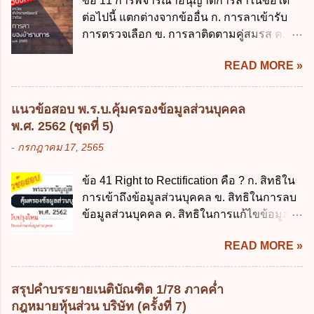
ข้อ 11 การพิจารณาอนุญาตการลาในข้อใด
ราชการ พ.ศ. 2562 ออกโดยอาศัยกฎหมาย
ราชบัญญัติคุ้มครองข้อมูลส่วนบุคคล พ.ศ.
ต่อไปนี้ แตกต่างจากข้ออื่น ก. การลาเข้ารับ
แม่บทใด ก. พระราชบัญญัติวิธีการงบ
2562 ก. นายกรัฐมนตรี ข. รัฐมนตรีว่าการ
การตรวจเลือก ข. การลาติดตามคู่สมรส ค.
ประมาณ พ.ศ. 2561 ข. พระราชบัญญัติวินัย
กระทรวงดิจิทัลเพื่อเศร...
การลาพักผ่อน ง. การลาไปศึกษา ฝึกอบรม
การเงินการคลังของรัฐ พ.ศ. 2561 ค. พระราช
READ MORE »
ปฏิบัติการวิจัย หรือดูงาน ข้อ 12 ข้อใด ไม่ ถูก
บัญญัติเงินคงคลัง พ.ศ. 2491 ง. ระเบียบ
ต้องเกี่ยวกับการลาไปช่วยเหลือภริยาที่คลอด
กระทรวงการคลัง ว่าด้วยการเบิกเงินจากคลัง
บุตร ก. ต้องเป็นภริยาโดยชอบด้วยกฎหมาย ข.
การรับเงิน การจ่ายเงิน การเก็บรักษาเงิน และ
แนวข้อสอบ พ.ร.บ.คุ้มครองข้อมูลส่วนบุคคล
ลาได้เพียงครั้งเดียว ค. ต้องลาภายใน 90 วัน
การนำเงินส่งคลัง พ.ศ. 2562 ข้อ 3 ส่วน
พ.ศ. 2562 (ชุดที่ 5)
นับแต่วันที่คลอดบุตร ง. ลาได้ครั้งหนึ่งติดต่อ
ราชการผู้เบิกในส่วนภูมิภาคมีอำนาจเก็บ
-
กรกฎาคม 17, 2565
กันไม่เกิน 15 วันทำการ ข้อ 13 สิทธิลากิจส่วน
รักษาเงินทดรองราชการไว้ ณ ที่ทำการ เพื่อ
ตัวเพื่อเลี้ยงดูบุตร เป็นไปตามข้อใด ก. ลาได้ไม่
สำรองจ่ายได้แห่งละไม่เกินเท่าใร ก. 100,000
ข้อ 41 Right to Rectification คือ ? ก. สิทธิใน
เกิน 90 วัน ข. ลาต่อเนื่องจากการคลอดบุตรได้
บาท ข. 50,000 บาท ค. 30,000 บาท ง. 10,000
การเข้าถึงข้อมูลส่วนบุคคล ข. สิทธิในการลบ
ไม่เกิน 90 วันทำการ ค. ลาได้ไม่เกิน 120 วัน
บาท ข้อ 4 ดอกเบี้ยที่เกิดจากการนำเงินทดรอง
ข้อมูลส่วนบุคคล ค. สิทธิในการแก้ไขข้อมูล
ง. ลาต่อเนื่องจากการคลอดบุตรได้ไม่เกิน 150
ราชการจำนวนที่เกินกว่า...
ส่วนบุคคลให้ถูกต้อง ง. สิทธิในการคัดค้าน
วันทำการ ข้อ 14 ตามระเบียบสำนักนายก
READ MORE »
การประมวลผลข้อมูลส่วนบุคคล ข้อ 42 ผู้
รัฐมนตรี ว่าด้วยการลาของข้าราชการ พ.ศ.
ควบคุมข้อมูลส่วนบุคคลต้องแก้ไขข้อมูลส่วน
2555 กำหนดให้ข้าราชการที่รับราชการติดต่อ
บุคคลตามหลักการข้อใด ก. ถูกต้อง เป็น
กันมาแล้วไม่น้อยกว่า 10 ปี มีสิทธินำวันลาพัก
สรุปคำบรรยายเนติบัณฑิต 1/78 ภาคค่ำ
ปัจจุบัน ข. สมบูรณ์ ค. ไม่ก่อให้เกิดความ
ผ่อนสะสมรวมกับวันลาพักผ่อนในปีปัจจุบันได้
กฎหมายหุ้นส่วน บริษัท (ครั้งที่ 7)