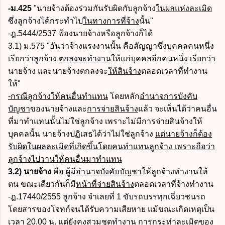
-ม.425
"นายจ้างต้องร่วมกันรับผิดกับลูกจ้าง
ในผลแห่งละเมิด
ซึ่งลูกจ้างได้กระทำไป
ในทางการที่จ้าง
นั้น"
-ฎ.5444/2537 ฟ้องนายจ้างหรือลูกจ้างก็ได้
3.1) ม.575 "อันว่าจ้างแรงงานนั้น คือสัญญาซึ่งบุคคลคนหนึ่ง
เรียกว่าลูกจ้าง
ตกลงจะทำงาน
ให้แก่บุคคลอีกคนหนึ่ง เรียกว่า
นายจ้าง และนายจ้างตกลงจะ
ให้สินจ้าง
ตลอดเวลาที่ทำงาน
ให้"
-กรณีลูกจ้างให้คนอื่นทำแทน
โดยหลัก
อำนาจการบังคับ
บัญชา
ของนายจ้างและ
การจ่ายสินจ้าง
แล้ว จะเห็นได้ว่าคนอื่น
ที่มาทำแทนนั้นไม่ใช่ลูกจ้าง เพราะไม่มีการจ่ายสินจ้างให้
บุคคลนั้น นายจ้างปฏิเสธได้ว่าไม่ใช่ลูกจ้าง
แต่นายจ้างก็ต้อง
รับผิดในผลละเมิดที่เกิดขึ้นโดยคนทำแทนลูกจ้าง เพราะถือว่า
ลูกจ้างไปวานให้คนอื่นมาทำแทน
3.2) นายจ้าง
คือ ผู้มี
อำนาจบังคับบัญชา
ให้ลูกจ้างทำงานให้
ตน ขณะเดียวกันก็มี
หน้าที่จ่ายสินจ้าง
ตลอดเวลาที่จ้างทำงาน
-ฎ.17440/2555 ลูกจ้าง จำเลยที่ 1 ขับรถบรรทุกเฉี่ยวชนรถ
โดยสารของโจทก์จนได้รับความเสียหาย แม้ขณะเกิดเหตุเป็น
เวลา 20.00 น. แต่ยังคงสวมชุดทำงาน การกระทำละเมิดของ