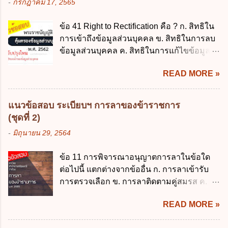
-
กรกฎาคม 17, 2565
สามารถรอการเบิกเงินจากงบประมาณได้ ข้อ
ส่งเด็กเข้าเรียนภายใน 7 วัน นับแต่วันแรกของ
2 ระเบียบกระทรวงการคลัง ว่าด้วยเงินทดรอง
การเปิดเรียนภาคต้น ถ้าสถานศึกษายังมิไ...
ข้อ 41 Right to Rectification คือ ? ก. สิทธิใน
ราชการ พ.ศ. 2562 ออกโดยอาศัยกฎหมาย
การเข้าถึงข้อมูลส่วนบุคคล ข. สิทธิในการลบ
แม่บทใด ก. พระราชบัญญัติวิธีการงบ
ข้อมูลส่วนบุคคล ค. สิทธิในการแก้ไขข้อมูล
ประมาณ พ.ศ. 2561 ข. พระราชบัญญัติวินัย
ส่วนบุคคลให้ถูกต้อง ง. สิทธิในการคัดค้าน
การเงินการคลังของรัฐ พ.ศ. 2561 ค. พระราช
READ MORE »
การประมวลผลข้อมูลส่วนบุคคล ข้อ 42 ผู้
บัญญัติเงินคงคลัง พ.ศ. 2491 ง. ระเบียบ
ควบคุมข้อมูลส่วนบุคคลต้องแก้ไขข้อมูลส่วน
กระทรวงการคลัง ว่าด้วยการเบิกเงินจากคลัง
บุคคลตามหลักการข้อใด ก. ถูกต้อง เป็น
การรับเงิน การจ่ายเงิน การเก็บรักษาเงิน และ
แนวข้อสอบ ระเบียบฯ การลาของข้าราชการ
ปัจจุบัน ข. สมบูรณ์ ค. ไม่ก่อให้เกิดความ
การนำเงินส่งคลัง พ.ศ. 2562 ข้อ 3 ส่วน
(ชุดที่ 2)
เข้าใจผิด ง. ถูกทุกข้อ ข้อ 43 มาตรการทาง
ราชการผู้เบิกในส่วนภูมิภาคมีอำนาจเก็บ
-
มิถุนายน 29, 2564
กฎหมายคุ้มครองข้อมูลส่วนบุคคล ในกรณีผู้
รักษาเงินทดรองราชการไว้ ณ ที่ทำการ เพื่อ
ควบคุมข้อมูลส่วนบุคคลไม่ดำเนินการแก้ไข
สำรองจ่ายได้แห่งละไม่เกินเท่าใร ก. 100,000
ข้อ 11 การพิจารณาอนุญาตการลาในข้อใด
ข้อมูลส่วนบุคคลให้ถูกต้อง ก. ร้องทุกข์ ข. ร้อง
บาท ข. 50,000 บาท ค. 30,000 บาท ง. 10,000
ต่อไปนี้ แตกต่างจากข้ออื่น ก. การลาเข้ารับ
เรียน ค. อุทธรณ์ ง. ฟ้องร้อง ข้อ 44 หลักการ
บาท ข้อ 4 ดอกเบี้ยที่เกิดจากการนำเงินทดรอง
การตรวจเลือก ข. การลาติดตามคู่สมรส ค.
สำคัญของสิทธิในการลบข้อมูลส่วนบุคคล คือ
ราชการจำนวนที่เกินกว่า...
การลาพักผ่อน ง. การลาไปศึกษา ฝึกอบรม
ข้อใด ก. สิทธิขอให้ผู้ควบคุมข้อมูลส่วนบุคคล
READ MORE »
ปฏิบัติการวิจัย หรือดูงาน ข้อ 12 ข้อใด ไม่ ถูก
ลบข้อมูลส่วนบุคคล ข. ขอให้ทำลายข้อมูล
ต้องเกี่ยวกับการลาไปช่วยเหลือภริยาที่คลอด
ส่วนบุคคล ค. ทำให้ข้อมูลส่วนบุคคลไม่