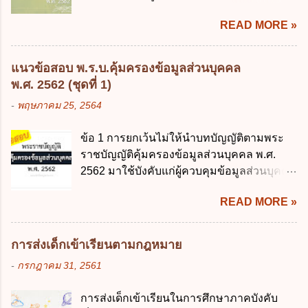
การนำเทคโนโลยีดิจิทัลมาใช้เป็นเครื่องมือใน
การหนึ่งการใดเป็นการเฉพาะเจาะจง ยกเว้น
READ MORE »
การบริหารงาน การให้บริการ การบูรณาการ
ข้อใด ก. เป็นไปตามความต้องการของชุมชน
ข้อมูลภาครัฐ ค. วิธีการนำสัญลักษณ์ศูนย์และ
ข. เพื่อป็นรายได้ขององค์กรปกครองส่วนท้อง
หนึ่ง เพื่อใช้สร้างระบบต่าง ๆ ง. สำนักงาน
ถิ่น ค. มีเหตุจำเป็นหรือเหตุฉุกเฉินที่มิอาจหลีก
แนวข้อสอบ พ.ร.บ.คุ้มครองข้อมูลส่วนบุคคล
พัฒนารัฐบาลดิจิทัล (องค์การมหาชน) ข้อ 2
เลี่ยงได้ ง. สอดคล้องกับยุทธศาสตร์ชาติ ข้อ 4
พ.ศ. 2562 (ชุดที่ 1)
การบริหารงานภาครัฐและการจัดทำบริการ
หน่วยงานของรัฐจะต้องนำแผนการคลังระยะ
-
พฤษภาคม 25, 2564
สาธารณะผ่านระบบดิจิทัล ต้องมีวัตถุประสงค์
ปานกลางที่คณะรัฐมนตรีเห็นชอบแล้วไปใช้
ดังต่อไปนี้ ยกเว้น ข้อใด ก. ให้มีการใช้ระบบ
ประกอบการพิจารณาในเรื่องต่อไปนี้ ยกเว้น
ข้อ 1 การยกเว้นไม่ให้นำบทบัญญัติตามพระ
ดิจิทัลอย่างคุ้มค่าและเต็มศักยภาพ ข. พัฒนา
ข้อใด ก. การจัดเก็บหรือหารายได้ ข. การ
ราชบัญญัติคุ้มครองข้อมูลส่วนบุคคล พ.ศ.
โครงสร้างพื้นฐานด้านดิจิทัลที่จำเป็นให้เป็นไป
จัดสรรงบประมาณรายจ่าย ค. การจัดทำงบ
2562 มาใช้บังคับแก่ผู้ควบคุมข้อมูลส่วนบุคคล
ตามมาตรฐานสากล ค. พัฒนาการเชื่อมโยง
ประมาณ ง. การก่...
จะต้องออกเป็นกฎหมายใด ก. พระราชบัญญัติ
เครือข่ายดิจิทัล ง. เพิ่มประสิทธิภาคในการใช้
READ MORE »
ข. พระราชกำหนด ค. พระราชกฤษฎีกา ง. กฎ
จ่ายงบประมาณให้เกิดความคุ้มค่าและเป็นไป
กระทรวง ข้อ 2 กฎหมายตามข้อ 1 กำหนด
ตามเป้าหมาย ข้อ 3 ข้อใดกล่าวได้ถูกต้องที่สุด
หน่วยงานและกิจการใดที่ผู้ควบคุมข้อมูลส่วน
เกี่ยวกับ "แผนพัฒนารัฐบาลดิจิทัล" ก. เป็นธร
การส่งเด็กเข้าเรียนตามกฎหมาย
บุคคลไม่อยู่ในบังคับพระราชบัญญัติคุ้มครอง
รมาภิบาลข้อมูลภาครัฐ ข. เป็นศูนย์แลกเปลี่ยน
-
กรกฎาคม 31, 2561
ข้อมูลส่วนบุคคล พ.ศ. 2562 ก. หน่วยงานของ
ข้อมูลกลาง ค. กำหนดสิทธิ หน้าที่ และความ
รัฐทุกแห่ง ข. กิจการด้านการศึกษา ค. กิจการ
รับผิดชอบในการบริหารจัดการข้อมูลของ
การส่งเด็กเข้าเรียนในการศึกษาภาคบังคับ
ด้านความบันเทิงและนันทนาการ ง. ถูกทุกข้อ
หน่วยงานของรัฐ ง. กำหนดกรอบและทิศทาง