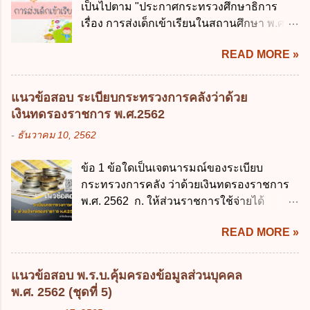
เป็นไปตาม "ประกาศกระทรวงศึกษาธิการ
ข้อ 3 โดยหลัก ทั่วไป พระราชบัญญัติคุ้มครอง
การบริหารงานภาครัฐและการจัดทำบริการ
เรื่อง การส่งเด็กเข้าเรียนในสถานศึกษา พ.ศ.
ข้อมูลส่วนบุคคล พ.ศ. 2562 ใช้บังคับตั้งแต่วัน
สาธารณะในรูปแบบดิจิทัล ข้อ 4 กรรมการ
2546" และ "ประกาศกระทรวงศึกษาธิการ
ใด ก. 26 พฤษภาคม 2562 ข. 27 พฤษภาคม
พัฒนารัฐบาลดิจิทัลโดยตำแหน่ง ม...
READ MORE »
เรื่อง หลักเกณฑ์และวิธีการปฏิบัติสำหรับผู้ที่
2562 ค. 28 พฤษภาคม 2562 ง. 29
มิใช่ผู้ปกครองซึ่งมีเด็กที่มีอายุในเกณฑ์การ
พฤษภาคม 2562 ข้อ 4 "บุคคลหรือนิติบุคคล
ศึกษาภาคบังคับอาศัยอยู่" ออกตามความใน
ซึ่งมีอำนาจหน้าที่ตัดสินใจเกี่ยวกับการเก็บ
แนวข้อสอบ ระเบียบกระทรวงการคลังว่าด้วย
พระราชบัญญัติการศึกษาภาคบังคับ พ.ศ.
รวบรวม ใช้ หรือเปิดเผยข้อมูลส่วนบุคคล" คือ
เงินทดรองราชการ พ.ศ.2562
2545 ซึ่งเป็นกฎหมายที่มีโทษทางอาญา โดย
ความหมายตามข้อใด ก. ผู้ควบคุมข้อมูลส่วน
-
ธันวาคม 10, 2562
มีสาระสำคัญดังนี้ 1. คำว่า "เด็ก" หมายถึง เด็ก
บุคคล ข. ผู้ประมวลผลข้อมูลส่วนบุคคล ค.
ซึ่งมีอายุย่างเข้าปีที่ 7 จนถึงอายุย่างเข้าปีที่ 16
พนักงานเจ้าหน้าที่ ง. ไม่มีข้อใดถูกต้อง ข้อ 5 ผู้
ข้อ 1 ข้อใดเป็นเจตนารมณ์ของระเบียบ
เว้นแต่เด็กที่สอบได้ชั้นปีที่ 9 ของการศึกษา
มีอำนาจแต่งตั้งพนักงานเจ้าหน้าที่ตามพระ
กระทรวงการคลัง ว่าด้วยเงินทดรองราชการ
ภาคบังคับแล้ว 2. ผู้ปกครอง คือ 2.1 บิดา
ราชบัญญัติคุ้มครองข้อมูลส่วนบุคคล พ.ศ.
พ.ศ. 2562 ก. ให้ส่วนราชการใช้จ่ายได้
มารดา 2.2 บิดาหรือมารดา ซึ่งเป็นผู้ใช้
2562 ก. นายกรัฐมนตรี ข. รัฐมนตรีว่าการ
รวดเร็ว คล่องตัว และมีประสิทธิภาพ ข. ให้
อำนาจปกครอง 2.3 ผู้ปกครองตามประมวล
กระทรวงดิจิทัลเพื่อเศร...
READ MORE »
ส่วนราชการมีเงินทดรองราชการเพื่อรองจ่าย
กฎหมายแพ่งและพาณิชย์ 2.4 บุคคลที่เด็ก
ตามข้อผูกพันในการกู้เงินจากต่างประเทศ ค.
อยู่ด้วยเป็นประจำหรือที่เด็กอยู่รับใช้การงาน
รองรับการปฏิบัติงานด้านการเงินการคลังตาม
3. ผู้ปกครองดังกล่าว มีหน้าที่ ส่งเด็กเข้าเรียน
แนวข้อสอบ พ.ร.บ.คุ้มครองข้อมูลส่วนบุคคล
นโยบาย New GFMIS Thai ง. สนับสนุนการให้
ในสถานศึกษาในวันแรกของการเปิดเรียนภาค
พ.ศ. 2562 (ชุดที่ 5)
ความช่วยเหลือในกรณีจำเป็นเร่งด่วนที่ไม่
ต้น (ภาคเรียนที่ 1) 4. กรณีผู้ปกครองยังไม่ได้