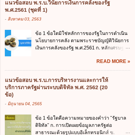
แนวข้อสอบ พ.ร.บ.วินัยการเงินการคลังของรัฐ
ยกเลิกกฎหมายฉบับใด 1. พระราชบัญญัติวิธี
พ.ศ.2561 (ชุดที่ 1)
การงบประมาณ พ.ศ. 2502 2. พระราชบัญญัติ
-
สิงหาคม 03, 2563
วิธีการงบประมาณ (ฉบับที่ 3) พ.ศ. 2511 3.
พระราชบัญญัติวิธีการงบประมาณ (ฉบับที่ 6)
ข้อ 1 ข้อใดมิใช่หลักการของรัฐในการดำเนิน
พ.ศ. 2544 4. ประกาศของคณะปฏิวัติ ฉบับที่
นโยบายการคลัง ตามพระราชบัญญัติวินัยการ
203 ลงวันที่ 31 สิงหาคม 2515 ข้อ 3. ข้อใดไม่
เงินการคลังของรัฐ พ.ศ.2561 ก. หลักเศรษฐกิจ
ถูกต้อง 1. นายกรัฐมนตรีมีอำนาจออกกฎเพื่อ
ฐานราก ข. หลักการรักษาเสถียรภาพทาง
ปฏิบัติการตามพระราชบัญญัติวิธีการงบ
READ MORE »
เศรษฐกิจ ค. หลักการพัฒนาทางเศรษฐกิจ
ประมาณ พ.ศ. 2561 2. นายกรัฐมนตรีเป็นผู้
อย่างยั่งยืน ง. หลักความเป็นธรรมในสังคม ข้อ
รักษาการตามพระราช บัญญัติวิธีการงบ
2 สัดส่วนหนี้สาธารณะต่อผลิตภัณฑ์มวลรวม
ประมาณ พ.ศ. 2561 3. รัฐมนตรีว่าการ
แนวข้อสอบ พ.ร.บ.การบริหารงานและการให้
ในประเทศเพื่อใช้เป็นกรอบในการบริหารหนี้
กระทรวงการคลัง เป็นผู้รักษาการตามพระ
บริการภาครัฐผ่านระบบดิจิทัล พ.ศ. 2562 (20
สาธารณะเป็นไปตามข้อใด ก. ไม่เกินร้อยละ 5
ราช บัญญัติวิธีการงบประมาณ พ.ศ. 2561 4.
ข้อ)
ข. ไม่เกินร้อยละ 10 ค. ไม่เกินร้อยละ 35 ง. ไม่
รัฐมนตรีว่าการกระทรวงการคลังมีหน้าที่
-
มิถุนายน 04, 2565
เกินร้อยละ 60 ข้อ 3 กฎหมายว่าด้วยวินัยการ
ควบคุมการใช้จ่ายงบประมาณให้เป็นไปอย่าง
เงินการคลังของรัฐกำหนดหลักการห้ามเสนอ
โปร่งใสและตรวจสอบได้ ข้อ 4. พระราช
ข้อ 1 ข้อใดคือความหมายของคำว่า "รัฐบาล
กฎหมายที่ให้จัดเก็บภาษีอากรหรือค่า
บัญญัติวิธีการงบประมาณ พ.ศ. 2561 บัญญัติ
ดิจิทัล" ก. การเปิดเผยข้อมูลภาครัฐต่อ
ธรรมเนียมเพิ่มขึ้นจากที่กำหนดไว้ในกฎหมาย
ให้การบริหา...
สาธารณะด้วยรูปแบบอิเล็กทรอนิกส์ ข.
เพื่อการนำไปใช้จ่ายตามวัตถุประสงค์หรือเพื่อ