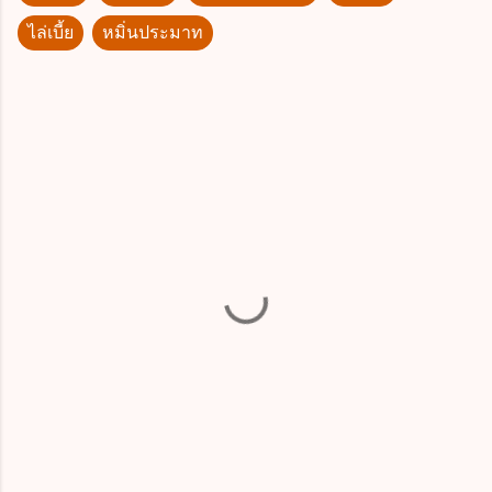
ไล่เบี้ย
หมิ่นประมาท
ค
ว
า
ม
คิ
ด
เ
ห็
น