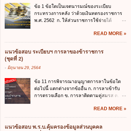
ด้านความบันเทิงและนันทนาการ ง. ถูกทุกข้อ
การเปิดเรียนภาคต้น ถ้าสถานศึกษายังมิไ...
ข้อ 1 ข้อใดเป็นเจตนารมณ์ของระเบียบ
ข้อ 3 โดยหลัก ทั่วไป พระราชบัญญัติคุ้มครอง
กระทรวงการคลัง ว่าด้วยเงินทดรองราชการ
ข้อมูลส่วนบุคคล พ.ศ. 2562 ใช้บังคับตั้งแต่วัน
พ.ศ. 2562 ก. ให้ส่วนราชการใช้จ่ายได้
ใด ก. 26 พฤษภาคม 2562 ข. 27 พฤษภาคม
รวดเร็ว คล่องตัว และมีประสิทธิภาพ ข. ให้
2562 ค. 28 พฤษภาคม 2562 ง. 29
READ MORE »
ส่วนราชการมีเงินทดรองราชการเพื่อรองจ่าย
พฤษภาคม 2562 ข้อ 4 "บุคคลหรือนิติบุคคล
ตามข้อผูกพันในการกู้เงินจากต่างประเทศ ค.
ซึ่งมีอำนาจหน้าที่ตัดสินใจเกี่ยวกับการเก็บ
รองรับการปฏิบัติงานด้านการเงินการคลังตาม
รวบรวม ใช้ หรือเปิดเผยข้อมูลส่วนบุคคล" คือ
แนวข้อสอบ ระเบียบฯ การลาของข้าราชการ
นโยบาย New GFMIS Thai ง. สนับสนุนการให้
ความหมายตามข้อใด ก. ผู้ควบคุมข้อมูลส่วน
(ชุดที่ 2)
ความช่วยเหลือในกรณีจำเป็นเร่งด่วนที่ไม่
บุคคล ข. ผู้ประมวลผลข้อมูลส่วนบุคคล ค.
-
มิถุนายน 29, 2564
สามารถรอการเบิกเงินจากงบประมาณได้ ข้อ
พนักงานเจ้าหน้าที่ ง. ไม่มีข้อใดถูกต้อง ข้อ 5 ผู้
2 ระเบียบกระทรวงการคลัง ว่าด้วยเงินทดรอง
มีอำนาจแต่งตั้งพนักงานเจ้าหน้าที่ตามพระ
ข้อ 11 การพิจารณาอนุญาตการลาในข้อใด
ราชการ พ.ศ. 2562 ออกโดยอาศัยกฎหมาย
ราชบัญญัติคุ้มครองข้อมูลส่วนบุคคล พ.ศ.
ต่อไปนี้ แตกต่างจากข้ออื่น ก. การลาเข้ารับ
แม่บทใด ก. พระราชบัญญัติวิธีการงบ
2562 ก. นายกรัฐมนตรี ข. รัฐมนตรีว่าการ
การตรวจเลือก ข. การลาติดตามคู่สมรส ค.
ประมาณ พ.ศ. 2561 ข. พระราชบัญญัติวินัย
กระทรวงดิจิทัลเพื่อเศร...
การลาพักผ่อน ง. การลาไปศึกษา ฝึกอบรม
การเงินการคลังของรัฐ พ.ศ. 2561 ค. พระราช
READ MORE »
ปฏิบัติการวิจัย หรือดูงาน ข้อ 12 ข้อใด ไม่ ถูก
บัญญัติเงินคงคลัง พ.ศ. 2491 ง. ระเบียบ
ต้องเกี่ยวกับการลาไปช่วยเหลือภริยาที่คลอด
กระทรวงการคลัง ว่าด้วยการเบิกเงินจากคลัง
บุตร ก. ต้องเป็นภริยาโดยชอบด้วยกฎหมาย ข.
การรับเงิน การจ่ายเงิน การเก็บรักษาเงิน และ
แนวข้อสอบ พ.ร.บ.คุ้มครองข้อมูลส่วนบุคคล
ลาได้เพียงครั้งเดียว ค. ต้องลาภายใน 90 วัน