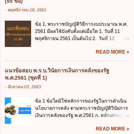
(55 ข้อ)
-
พฤศจิกายน 18, 2561
ข้อ 1. พระราชบัญญัติวิธีการงบประมาณ พ.ศ.
2561 มีผลใช้บังคับตั้งแต่เมื่อใด 1. วันที่ 11
พฤศจิกายน 2561 เป็นต้นไป 2. วันที่ 12
พฤศจิกายน 2561 เป็นต้นไป 3. วันที่ 13
READ MORE »
พฤศจิกายน 2561 เป็นต้นไป 4. วันที่ 14
พฤศจิกายน 2561 เป็นต้นไป ข้อ 2. พระราช
บัญญัติวิธีการงบประมาณ พ.ศ. 2561 ไม่ได้
แนวข้อสอบ พ.ร.บ.วินัยการเงินการคลังของรัฐ
ยกเลิกกฎหมายฉบับใด 1. พระราชบัญญัติวิธี
พ.ศ.2561 (ชุดที่ 1)
การงบประมาณ พ.ศ. 2502 2. พระราชบัญญัติ
-
สิงหาคม 03, 2563
วิธีการงบประมาณ (ฉบับที่ 3) พ.ศ. 2511 3.
พระราชบัญญัติวิธีการงบประมาณ (ฉบับที่ 6)
ข้อ 1 ข้อใดมิใช่หลักการของรัฐในการดำเนิน
พ.ศ. 2544 4. ประกาศของคณะปฏิวัติ ฉบับที่
นโยบายการคลัง ตามพระราชบัญญัติวินัยการ
203 ลงวันที่ 31 สิงหาคม 2515 ข้อ 3. ข้อใดไม่
เงินการคลังของรัฐ พ.ศ.2561 ก. หลักเศรษฐกิจ
ถูกต้อง 1. นายกรัฐมนตรีมีอำนาจออกกฎเพื่อ
ฐานราก ข. หลักการรักษาเสถียรภาพทาง
ปฏิบัติการตามพระราชบัญญัติวิธีการงบ
READ MORE »
เศรษฐกิจ ค. หลักการพัฒนาทางเศรษฐกิจ
ประมาณ พ.ศ. 2561 2. นายกรัฐมนตรีเป็นผู้