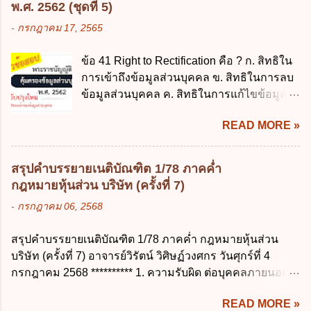
การนำเงินส่งคลัง พ.ศ. 2562 ข้อ 3 ส่วน
พ.ศ. 2562 (ชุดที่ 5)
นับแต่วันที่คลอดบุตร ง. ลาได้ครั้งหนึ่งติดต่อ
ราชการผู้เบิกในส่วนภูมิภาคมีอำนาจเก็บ
-
กรกฎาคม 17, 2565
กันไม่เกิน 15 วันทำการ ข้อ 13 สิทธิลากิจส่วน
รักษาเงินทดรองราชการไว้ ณ ที่ทำการ เพื่อ
ตัวเพื่อเลี้ยงดูบุตร เป็นไปตามข้อใด ก. ลาได้ไม่
สำรองจ่ายได้แห่งละไม่เกินเท่าใร ก. 100,000
ข้อ 41 Right to Rectification คือ ? ก. สิทธิใน
เกิน 90 วัน ข. ลาต่อเนื่องจากการคลอดบุตรได้
บาท ข. 50,000 บาท ค. 30,000 บาท ง. 10,000
การเข้าถึงข้อมูลส่วนบุคคล ข. สิทธิในการลบ
ไม่เกิน 90 วันทำการ ค. ลาได้ไม่เกิน 120 วัน
บาท ข้อ 4 ดอกเบี้ยที่เกิดจากการนำเงินทดรอง
ข้อมูลส่วนบุคคล ค. สิทธิในการแก้ไขข้อมูล
ง. ลาต่อเนื่องจากการคลอดบุตรได้ไม่เกิน 150
ราชการจำนวนที่เกินกว่า...
ส่วนบุคคลให้ถูกต้อง ง. สิทธิในการคัดค้าน
วันทำการ ข้อ 14 ตามระเบียบสำนักนายก
READ MORE »
การประมวลผลข้อมูลส่วนบุคคล ข้อ 42 ผู้
รัฐมนตรี ว่าด้วยการลาของข้าราชการ พ.ศ.
ควบคุมข้อมูลส่วนบุคคลต้องแก้ไขข้อมูลส่วน
2555 กำหนดให้ข้าราชการที่รับราชการติดต่อ
บุคคลตามหลักการข้อใด ก. ถูกต้อง เป็น
กันมาแล้วไม่น้อยกว่า 10 ปี มีสิทธินำวันลาพัก
สรุปคำบรรยายเนติบัณฑิต 1/78 ภาคค่ำ
ปัจจุบัน ข. สมบูรณ์ ค. ไม่ก่อให้เกิดความ
ผ่อนสะสมรวมกับวันลาพักผ่อนในปีปัจจุบันได้
กฎหมายหุ้นส่วน บริษัท (ครั้งที่ 7)
เข้าใจผิด ง. ถูกทุกข้อ ข้อ 43 มาตรการทาง
กี่วัน ก. ไม่เกิน 20 วัน ข. ไม่เกิน 30 วัน ค. ไม่
-
กรกฎาคม 06, 2568
กฎหมายคุ้มครองข้อมูลส่วนบุคคล ในกรณีผู้
เกิน 20 วันทำการ ง. ไม่เกิน 30 วันทำการ ข้อ
ควบคุมข้อมูลส่วนบุคคลไม่ดำเนินการแก้ไข
15 การลาติดตามคู่สมรส ต้องมีระยะเวลาไม่
สรุปคำบรรยายเนติบัณฑิต 1/78 ภาคค่ำ กฎหมายหุ้นส่วน
ข้อมูลส่วนบุคคลให้ถูกต้อง ก. ร้องทุกข์ ข. ร้อง
เกินกำหนดในข้อใดเพื่อมิให้มีผลเป็นการลา
บริษัท (ครั้งที่ 7) อาจารย์วิรัตน์ วิศิษฏ์วงศกร วันศุกร์ที่ 4
เรียน ค. อุทธรณ์ ง. ฟ้องร้อง ข้อ 44 หลักการ
ออกจากราชการ ก. ไม่เกิน 2 ปี ข. ไม่เกิน 3...
กรกฎาคม 2568 ********** 1. ความรับผิด ต่อบุคคลภายนอก
สำคัญของสิทธิในการลบข้อมูลส่วนบุคคล คือ
ความรับผิดร่วมกันโดยไม่จำกัดจำนวน ในกิจการที่หุ้นส่วน
ข้อใด ก. สิทธิขอให้ผู้ควบคุมข้อมูลส่วนบุคคล
READ MORE »
คนใดคนหนึ่งได้จัดทำไปในทางที่เป็น ธรรมดาการค้าขาย
ลบข้อมูลส่วนบุคคล ข. ขอให้ทำลายข้อมูล