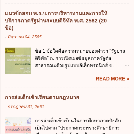
อย่างยั่งยืน ง. หลักความเป็นธรรมในสังคม ข้อ
รักษาการตามพระราช บัญญัติวิธีการงบ
2 สัดส่วนหนี้สาธารณะต่อผลิตภัณฑ์มวลรวม
ประมาณ พ.ศ. 2561 3. รัฐมนตรีว่าการ
แนวข้อสอบ พ.ร.บ.การบริหารงานและการให้
ในประเทศเพื่อใช้เป็นกรอบในการบริหารหนี้
กระทรวงการคลัง เป็นผู้รักษาการตามพระ
บริการภาครัฐผ่านระบบดิจิทัล พ.ศ. 2562 (20
สาธารณะเป็นไปตามข้อใด ก. ไม่เกินร้อยละ 5
ราช บัญญัติวิธีการงบประมาณ พ.ศ. 2561 4.
ข้อ)
ข. ไม่เกินร้อยละ 10 ค. ไม่เกินร้อยละ 35 ง. ไม่
รัฐมนตรีว่าการกระทรวงการคลังมีหน้าที่
-
มิถุนายน 04, 2565
เกินร้อยละ 60 ข้อ 3 กฎหมายว่าด้วยวินัยการ
ควบคุมการใช้จ่ายงบประมาณให้เป็นไปอย่าง
เงินการคลังของรัฐกำหนดหลักการห้ามเสนอ
โปร่งใสและตรวจสอบได้ ข้อ 4. พระราช
ข้อ 1 ข้อใดคือความหมายของคำว่า "รัฐบาล
กฎหมายที่ให้จัดเก็บภาษีอากรหรือค่า
บัญญัติวิธีการงบประมาณ พ.ศ. 2561 บัญญัติ
ดิจิทัล" ก. การเปิดเผยข้อมูลภาครัฐต่อ
ธรรมเนียมเพิ่มขึ้นจากที่กำหนดไว้ในกฎหมาย
ให้การบริหา...
สาธารณะด้วยรูปแบบอิเล็กทรอนิกส์ ข.
เพื่อการนำไปใช้จ่ายตามวัตถุประสงค์หรือเพื่อ
การนำเทคโนโลยีดิจิทัลมาใช้เป็นเครื่องมือใน
การหนึ่งการใดเป็นการเฉพาะเจาะจง ยกเว้น
READ MORE »
การบริหารงาน การให้บริการ การบูรณาการ
ข้อใด ก. เป็นไปตามความต้องการของชุมชน
ข้อมูลภาครัฐ ค. วิธีการนำสัญลักษณ์ศูนย์และ
ข. เพื่อป็นรายได้ขององค์กรปกครองส่วนท้อง
หนึ่ง เพื่อใช้สร้างระบบต่าง ๆ ง. สำนักงาน
ถิ่น ค. มีเหตุจำเป็นหรือเหตุฉุกเฉินที่มิอาจหลีก
การส่งเด็กเข้าเรียนตามกฎหมาย
พัฒนารัฐบาลดิจิทัล (องค์การมหาชน) ข้อ 2
เลี่ยงได้ ง. สอดคล้องกับยุทธศาสตร์ชาติ ข้อ 4
-
กรกฎาคม 31, 2561
การบริหารงานภาครัฐและการจัดทำบริการ
หน่วยงานของรัฐจะต้องนำแผนการคลังระยะ
สาธารณะผ่านระบบดิจิทัล ต้องมีวัตถุประสงค์
ปานกลางที่คณะรัฐมนตรีเห็นชอบแล้วไปใช้
การส่งเด็กเข้าเรียนในการศึกษาภาคบังคับ
ดังต่อไปนี้ ยกเว้น ข้อใด ก. ให้มีการใช้ระบบ
ประกอบการพิจารณาในเรื่องต่อไปนี้ ยกเว้น
เป็นไปตาม "ประกาศกระทรวงศึกษาธิการ
ดิจิทัลอย่างคุ้มค่าและเต็มศักยภาพ ข. พัฒนา
ข้อใด ก. การจัดเก็บหรือหารายได้ ข. การ