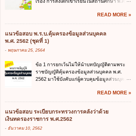
เรื่อง การส่งเด็กเข้าเรียนในสถานศึกษา พ.ศ.
โครงสร้างพื้นฐานด้านดิจิทัลที่จำเป็นให้เป็นไป
จัดสรรงบประมาณรายจ่าย ค. การจัดทำงบ
2546" และ "ประกาศกระทรวงศึกษาธิการ
ตามมาตรฐานสากล ค. พัฒนาการเชื่อมโยง
ประมาณ ง. การก่...
READ MORE »
เรื่อง หลักเกณฑ์และวิธีการปฏิบัติสำหรับผู้ที่
เครือข่ายดิจิทัล ง. เพิ่มประสิทธิภาคในการใช้
มิใช่ผู้ปกครองซึ่งมีเด็กที่มีอายุในเกณฑ์การ
จ่ายงบประมาณให้เกิดความคุ้มค่าและเป็นไป
ศึกษาภาคบังคับอาศัยอยู่" ออกตามความใน
ตามเป้าหมาย ข้อ 3 ข้อใดกล่าวได้ถูกต้องที่สุด
แนวข้อสอบ พ.ร.บ.คุ้มครองข้อมูลส่วนบุคคล
พระราชบัญญัติการศึกษาภาคบังคับ พ.ศ.
เกี่ยวกับ "แผนพัฒนารัฐบาลดิจิทัล" ก. เป็นธร
พ.ศ. 2562 (ชุดที่ 1)
2545 ซึ่งเป็นกฎหมายที่มีโทษทางอาญา โดย
รมาภิบาลข้อมูลภาครัฐ ข. เป็นศูนย์แลกเปลี่ยน
-
พฤษภาคม 25, 2564
มีสาระสำคัญดังนี้ 1. คำว่า "เด็ก" หมายถึง เด็ก
ข้อมูลกลาง ค. กำหนดสิทธิ หน้าที่ และความ
ซึ่งมีอายุย่างเข้าปีที่ 7 จนถึงอายุย่างเข้าปีที่ 16
รับผิดชอบในการบริหารจัดการข้อมูลของ
ข้อ 1 การยกเว้นไม่ให้นำบทบัญญัติตามพระ
เว้นแต่เด็กที่สอบได้ชั้นปีที่ 9 ของการศึกษา
หน่วยงานของรัฐ ง. กำหนดกรอบและทิศทาง
ราชบัญญัติคุ้มครองข้อมูลส่วนบุคคล พ.ศ.
ภาคบังคับแล้ว 2. ผู้ปกครอง คือ 2.1 บิดา
การบริหารงานภาครัฐและการจัดทำบริการ
2562 มาใช้บังคับแก่ผู้ควบคุมข้อมูลส่วนบุคคล
มารดา 2.2 บิดาหรือมารดา ซึ่งเป็นผู้ใช้
สาธารณะในรูปแบบดิจิทัล ข้อ 4 กรรมการ
จะต้องออกเป็นกฎหมายใด ก. พระราชบัญญัติ
อำนาจปกครอง 2.3 ผู้ปกครองตามประมวล
พัฒนารัฐบาลดิจิทัลโดยตำแหน่ง ม...
READ MORE »
ข. พระราชกำหนด ค. พระราชกฤษฎีกา ง. กฎ
กฎหมายแพ่งและพาณิชย์ 2.4 บุคคลที่เด็ก
กระทรวง ข้อ 2 กฎหมายตามข้อ 1 กำหนด
อยู่ด้วยเป็นประจำหรือที่เด็กอยู่รับใช้การงาน
หน่วยงานและกิจการใดที่ผู้ควบคุมข้อมูลส่วน
3. ผู้ปกครองดังกล่าว มีหน้าที่ ส่งเด็กเข้าเรียน
แนวข้อสอบ ระเบียบกระทรวงการคลังว่าด้วย
บุคคลไม่อยู่ในบังคับพระราชบัญญัติคุ้มครอง
ในสถานศึกษาในวันแรกของการเปิดเรียนภาค
เงินทดรองราชการ พ.ศ.2562
ข้อมูลส่วนบุคคล พ.ศ. 2562 ก. หน่วยงานของ
ต้น (ภาคเรียนที่ 1) 4. กรณีผู้ปกครองยังไม่ได้
-
ธันวาคม 10, 2562
รัฐทุกแห่ง ข. กิจการด้านการศึกษา ค. กิจการ
ส่งเด็กเข้าเรียนภายใน 7 วัน นับแต่วันแรกของ