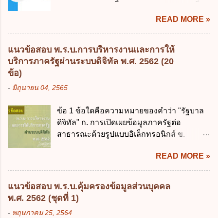
ถูกต้อง 1. นายกรัฐมนตรีมีอำนาจออกกฎเพื่อ
ฐานราก ข. หลักการรักษาเสถียรภาพทาง
ปฏิบัติการตามพระราชบัญญัติวิธีการงบ
READ MORE »
เศรษฐกิจ ค. หลักการพัฒนาทางเศรษฐกิจ
ประมาณ พ.ศ. 2561 2. นายกรัฐมนตรีเป็นผู้
อย่างยั่งยืน ง. หลักความเป็นธรรมในสังคม ข้อ
รักษาการตามพระราช บัญญัติวิธีการงบ
2 สัดส่วนหนี้สาธารณะต่อผลิตภัณฑ์มวลรวม
ประมาณ พ.ศ. 2561 3. รัฐมนตรีว่าการ
แนวข้อสอบ พ.ร.บ.การบริหารงานและการให้
ในประเทศเพื่อใช้เป็นกรอบในการบริหารหนี้
กระทรวงการคลัง เป็นผู้รักษาการตามพระ
บริการภาครัฐผ่านระบบดิจิทัล พ.ศ. 2562 (20
สาธารณะเป็นไปตามข้อใด ก. ไม่เกินร้อยละ 5
ราช บัญญัติวิธีการงบประมาณ พ.ศ. 2561 4.
ข้อ)
ข. ไม่เกินร้อยละ 10 ค. ไม่เกินร้อยละ 35 ง. ไม่
รัฐมนตรีว่าการกระทรวงการคลังมีหน้าที่
-
มิถุนายน 04, 2565
เกินร้อยละ 60 ข้อ 3 กฎหมายว่าด้วยวินัยการ
ควบคุมการใช้จ่ายงบประมาณให้เป็นไปอย่าง
เงินการคลังของรัฐกำหนดหลักการห้ามเสนอ
โปร่งใสและตรวจสอบได้ ข้อ 4. พระราช
ข้อ 1 ข้อใดคือความหมายของคำว่า "รัฐบาล
กฎหมายที่ให้จัดเก็บภาษีอากรหรือค่า
บัญญัติวิธีการงบประมาณ พ.ศ. 2561 บัญญัติ
ดิจิทัล" ก. การเปิดเผยข้อมูลภาครัฐต่อ
ธรรมเนียมเพิ่มขึ้นจากที่กำหนดไว้ในกฎหมาย
ให้การบริหา...
สาธารณะด้วยรูปแบบอิเล็กทรอนิกส์ ข.
เพื่อการนำไปใช้จ่ายตามวัตถุประสงค์หรือเพื่อ
การนำเทคโนโลยีดิจิทัลมาใช้เป็นเครื่องมือใน
การหนึ่งการใดเป็นการเฉพาะเจาะจง ยกเว้น
READ MORE »
การบริหารงาน การให้บริการ การบูรณาการ
ข้อใด ก. เป็นไปตามความต้องการของชุมชน
ข้อมูลภาครัฐ ค. วิธีการนำสัญลักษณ์ศูนย์และ
ข. เพื่อป็นรายได้ขององค์กรปกครองส่วนท้อง
หนึ่ง เพื่อใช้สร้างระบบต่าง ๆ ง. สำนักงาน
ถิ่น ค. มีเหตุจำเป็นหรือเหตุฉุกเฉินที่มิอาจหลีก
แนวข้อสอบ พ.ร.บ.คุ้มครองข้อมูลส่วนบุคคล
พัฒนารัฐบาลดิจิทัล (องค์การมหาชน) ข้อ 2
เลี่ยงได้ ง. สอดคล้องกับยุทธศาสตร์ชาติ ข้อ 4
พ.ศ. 2562 (ชุดที่ 1)
การบริหารงานภาครัฐและการจัดทำบริการ
หน่วยงานของรัฐจะต้องนำแผนการคลังระยะ
-
พฤษภาคม 25, 2564
สาธารณะผ่านระบบดิจิทัล ต้องมีวัตถุประสงค์