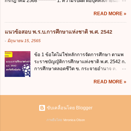
กรกฎาคม 2568 ********** 1. ความรับผิด ต่อบุคคลภายนอก
ง. ลาต่อเนื่องจากการคลอดบุตรได้ไม่เกิน 150
บุคคลได้ถูกใช้ประมวลผลโดยไม่ชอบด้วย
ความรับผิดร่วมกันโดยไม่จำกัดจำนวน ในกิจการที่หุ้นส่วน
วันทำการ ข้อ 14 ตามระเบียบสำนักนายก
กฎ...
READ MORE »
คนใดคนหนึ่งได้จัดทำไปในทางที่เป็น ธรรมดาการค้าขาย
รัฐมนตรี ว่าด้วยการลาของข้าราชการ พ.ศ.
ของห้างหุ้นส่วน ม.1050 , 1025 โดยพิจารณาตามสภาพแห่ง
2555 กำหนดให้ข้าราชการที่รับราชการติดต่อ
กิจการ การงานของห้าง และประเพณีทางการค้า -หุ้นส่วน
กันมาแล้วไม่น้อยกว่า 10 ปี มีสิทธินำวันลาพัก
แนวข้อสอบ พ.ร.บ.การศึกษาแห่งชาติ พ.ศ. 2542
ต้องจัดการในนามของห้าง ไม่ว่าจะมีมูลเหตุจูงใจเพราะทุจริต
ผ่อนสะสมรวมกับวันลาพักผ่อนในปีปัจจุบันได้
-
มิถุนายน 15, 2565
หรือมีอำนาจจัดการหรือไม่ก็ตาม จึงเป็นไปตามหลักกฎหมาย
กี่วัน ก. ไม่เกิน 20 วัน ข. ไม่เกิน 30 วัน ค. ไม่
ปิดปากหุ้นส่วนคนอื่น และหลักลูกหนี้ร่วมตามม.291 เพื่อ
เกิน 20 วันทำการ ง. ไม่เกิน 30 วันทำการ ข้อ
ข้อ 1 ข้อใดไม่ใช่หลักการจัดการศึกษา ตามพ
คุ้มครองบุคคลภายนอกผู้สุจริต ไม่ว่าการจัดการนั้นจะก่อให้
15 การลาติดตามคู่สมรส ต้องมีระยะเวลาไม่
ระราชบัญญัติการศึกษาแห่งชาติ พ.ศ. 2542 ก.
เกิดมูลหนี้ใดก็ตาม รวมถึงมูลละเมิด 1.1) กรณีห้างหุ้นส่วน
เกินกำหนดในข้อใดเพื่อมิให้มีผลเป็นการลา
การศึกษาตลอดชีวิต ข. กระจายอำนาจ ค.
สามัญจดทะเบียน เมื่อห้าง ผิดนัด ชำระหนี้ เจ้าหนี้ของห้างฯ
ออกจากราชการ ก. ไม่เกิน 2 ปี ข. ไม่เกิน 3...
สังคมมีส่วนร่วม ง. พัฒนาสาระและ
ชอบที่จะเรียกให้ชำระหนี้เอาแต่ผู้เป็นหุ้นส่วนคนใคคนหนึ่ง
READ MORE »
กระบวนการเรียนรู้อย่างต่อเนื่อง ข้อ 2 ข้อใด
ก็ได้ ม.1070 เว้นแต่ ผู้เป็นหุ้นส่วนพิสูจน์ได้ว่า สินทรัพย์ของ
ไม่สอดคล้องกับ "การศึกษา" ก. การถ่ายทอด
ห้างยังมีพอที่จะชำระหนี้ได้ และการที่จะบังคับเอาแก่ห้างนั้น
ความรู้ ข. การฝึกอบรม ค. การสืบสานทาง
ไม่เป็นการยาก ซึ่งแล้วแต่ศาลจะเห็นสมควร ม.1071 (ต่างกับ
วัฒนธรรม ง. การมุ่งผลสัมฤทธิ์ ข้อ 3 ความ
กรณีค้ำประกัน ม.689 ศาลใช้ดุลพินิจไม่ได้) 1.2) กรณีห้างหุ้น
ขับเคลื่อนโดย Blogger
แตกต่างที่สำคัญระหว่าง "การประกันคุณภาพ
ส่วน...
ภายนอก" กับ "การประกันคุณภาพภายใน" คือ
ภาพธีมโดย
Veronica Olson
ข้อใด ก. งบประมาณ ข. สถานที่ ค. ผู้ประเมิน