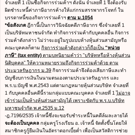
จำเลยที่ 1 เป็นชื่อกิจการร่วมค้าฯ ดังนั้น จำเลยที่ 1 จึงต้องรับ
ผิดชำระหนี้ค่าภาษีอากรค้างให้แก่กรมสรรพากรโจทก์ ใน
บรรดาหนี้ของกิจการร่วมค้าฯ
ตาม ม.1054
*ข้อสังเกต
ฎีกานี้เป็นการวินิจฉัยคดีภาษีอากร ซึ่งจำเลยที่ 1
เป็นบริษัทมหาชนจำกัด ทำกิจการร่วมค้ากับบุคคลอื่น กิจการ
ร่วมค้าดังกล่าว ไม่ว่าจะอยู่ในรูปแบบห้างหุ้นส่วนสามัญหรือ
คณะบุคคลก็ตาม
กิจการร่วมค้าดังกล่าวก็ถือเป็น
"หน่วย
ภาษี" (tax entity)
ตามบทนิยามคำว่า "บริษัทหรือห้างหุ้นส่วน
นิติบุคคล" ให้ความหมายรวมถึงกิจการร่วมค้าด้วย ตาม
ประมวลรัษฎากร ม.39
กิจการร่วมค้าจึงต้องเสียภาษีและทำ
บัญชีงบการเงินในนามตนเองตามประมวลรัษฎากร และ
พ.ร.บ.บัญชี พ.ศ.2543 แต่ตามกฎหมายหุ้นส่วนบริษัท จำเลยที่
1 กับบุคคลอื่นคดีนี้รวมกลุ่มแบบคณะบุคคล จำเลยที่ 1
ไม่อาจ
เข้าร่วมเป็นห้างหุ้นส่วนสามัญได้ เพราะขัดกับ พ.ร.บ.บริษัท
มหาชนจำกัด พ.ศ.2535 ม.12
-ฎ.7196/2535 เจ้าหนี้ซึ่งจะขอรับชำระหนี้ในคดีล้มละลายได้
จะต้องเป็นบุคคล
กลุ่มครูโรงเรียน อ. เจ้าหนี้ จัดตั้งขึ้นโดยให้
สมาชิกครูกู้ยืมเงินในอัตราดอกเบี้ยต่ำ เพื่อเป็นสวัสดิการช่วย