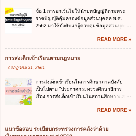
ปานกลางที่คณะรัฐมนตรีเห็นชอบแล้วไปใช้
ดังต่อไปนี้ ยกเว้น ข้อใด ก. ให้มีการใช้ระบบ
ประกอบการพิจารณาในเรื่องต่อไปนี้ ยกเว้น
ข้อ 1 การยกเว้นไม่ให้นำบทบัญญัติตามพระ
ดิจิทัลอย่างคุ้มค่าและเต็มศักยภาพ ข. พัฒนา
ข้อใด ก. การจัดเก็บหรือหารายได้ ข. การ
ราชบัญญัติคุ้มครองข้อมูลส่วนบุคคล พ.ศ.
โครงสร้างพื้นฐานด้านดิจิทัลที่จำเป็นให้เป็นไป
จัดสรรงบประมาณรายจ่าย ค. การจัดทำงบ
2562 มาใช้บังคับแก่ผู้ควบคุมข้อมูลส่วนบุคคล
ตามมาตรฐานสากล ค. พัฒนาการเชื่อมโยง
ประมาณ ง. การก่...
จะต้องออกเป็นกฎหมายใด ก. พระราชบัญญัติ
เครือข่ายดิจิทัล ง. เพิ่มประสิทธิภาคในการใช้
READ MORE »
ข. พระราชกำหนด ค. พระราชกฤษฎีกา ง. กฎ
จ่ายงบประมาณให้เกิดความคุ้มค่าและเป็นไป
กระทรวง ข้อ 2 กฎหมายตามข้อ 1 กำหนด
ตามเป้าหมาย ข้อ 3 ข้อใดกล่าวได้ถูกต้องที่สุด
หน่วยงานและกิจการใดที่ผู้ควบคุมข้อมูลส่วน
เกี่ยวกับ "แผนพัฒนารัฐบาลดิจิทัล" ก. เป็นธร
การส่งเด็กเข้าเรียนตามกฎหมาย
บุคคลไม่อยู่ในบังคับพระราชบัญญัติคุ้มครอง
รมาภิบาลข้อมูลภาครัฐ ข. เป็นศูนย์แลกเปลี่ยน
-
กรกฎาคม 31, 2561
ข้อมูลส่วนบุคคล พ.ศ. 2562 ก. หน่วยงานของ
ข้อมูลกลาง ค. กำหนดสิทธิ หน้าที่ และความ
รัฐทุกแห่ง ข. กิจการด้านการศึกษา ค. กิจการ
รับผิดชอบในการบริหารจัดการข้อมูลของ
การส่งเด็กเข้าเรียนในการศึกษาภาคบังคับ
ด้านความบันเทิงและนันทนาการ ง. ถูกทุกข้อ
หน่วยงานของรัฐ ง. กำหนดกรอบและทิศทาง
เป็นไปตาม "ประกาศกระทรวงศึกษาธิการ
ข้อ 3 โดยหลัก ทั่วไป พระราชบัญญัติคุ้มครอง
การบริหารงานภาครัฐและการจัดทำบริการ
เรื่อง การส่งเด็กเข้าเรียนในสถานศึกษา พ.ศ.
ข้อมูลส่วนบุคคล พ.ศ. 2562 ใช้บังคับตั้งแต่วัน
สาธารณะในรูปแบบดิจิทัล ข้อ 4 กรรมการ
2546" และ "ประกาศกระทรวงศึกษาธิการ
ใด ก. 26 พฤษภาคม 2562 ข. 27 พฤษภาคม
พัฒนารัฐบาลดิจิทัลโดยตำแหน่ง ม...
READ MORE »
เรื่อง หลักเกณฑ์และวิธีการปฏิบัติสำหรับผู้ที่
2562 ค. 28 พฤษภาคม 2562 ง. 29
มิใช่ผู้ปกครองซึ่งมีเด็กที่มีอายุในเกณฑ์การ
พฤษภาคม 2562 ข้อ 4 "บุคคลหรือนิติบุคคล
ศึกษาภาคบังคับอาศัยอยู่" ออกตามความใน
ซึ่งมีอำนาจหน้าที่ตัดสินใจเกี่ยวกับการเก็บ
แนวข้อสอบ ระเบียบกระทรวงการคลังว่าด้วย
พระราชบัญญัติการศึกษาภาคบังคับ พ.ศ.
รวบรวม ใช้ หรือเปิดเผยข้อมูลส่วนบุคคล" คือ