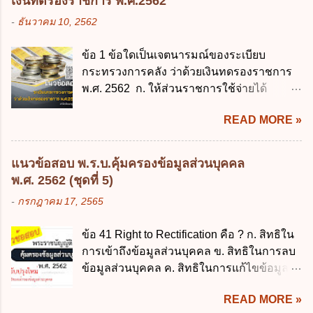
เงินทดรองราชการ พ.ศ.2562
2545 ซึ่งเป็นกฎหมายที่มีโทษทางอาญา โดย
ความหมายตามข้อใด ก. ผู้ควบคุมข้อมูลส่วน
-
ธันวาคม 10, 2562
มีสาระสำคัญดังนี้ 1. คำว่า "เด็ก" หมายถึง เด็ก
บุคคล ข. ผู้ประมวลผลข้อมูลส่วนบุคคล ค.
ซึ่งมีอายุย่างเข้าปีที่ 7 จนถึงอายุย่างเข้าปีที่ 16
พนักงานเจ้าหน้าที่ ง. ไม่มีข้อใดถูกต้อง ข้อ 5 ผู้
ข้อ 1 ข้อใดเป็นเจตนารมณ์ของระเบียบ
เว้นแต่เด็กที่สอบได้ชั้นปีที่ 9 ของการศึกษา
มีอำนาจแต่งตั้งพนักงานเจ้าหน้าที่ตามพระ
กระทรวงการคลัง ว่าด้วยเงินทดรองราชการ
ภาคบังคับแล้ว 2. ผู้ปกครอง คือ 2.1 บิดา
ราชบัญญัติคุ้มครองข้อมูลส่วนบุคคล พ.ศ.
พ.ศ. 2562 ก. ให้ส่วนราชการใช้จ่ายได้
มารดา 2.2 บิดาหรือมารดา ซึ่งเป็นผู้ใช้
2562 ก. นายกรัฐมนตรี ข. รัฐมนตรีว่าการ
รวดเร็ว คล่องตัว และมีประสิทธิภาพ ข. ให้
อำนาจปกครอง 2.3 ผู้ปกครองตามประมวล
กระทรวงดิจิทัลเพื่อเศร...
READ MORE »
ส่วนราชการมีเงินทดรองราชการเพื่อรองจ่าย
กฎหมายแพ่งและพาณิชย์ 2.4 บุคคลที่เด็ก
ตามข้อผูกพันในการกู้เงินจากต่างประเทศ ค.
อยู่ด้วยเป็นประจำหรือที่เด็กอยู่รับใช้การงาน
รองรับการปฏิบัติงานด้านการเงินการคลังตาม
3. ผู้ปกครองดังกล่าว มีหน้าที่ ส่งเด็กเข้าเรียน
แนวข้อสอบ พ.ร.บ.คุ้มครองข้อมูลส่วนบุคคล
นโยบาย New GFMIS Thai ง. สนับสนุนการให้
ในสถานศึกษาในวันแรกของการเปิดเรียนภาค
พ.ศ. 2562 (ชุดที่ 5)
ความช่วยเหลือในกรณีจำเป็นเร่งด่วนที่ไม่
ต้น (ภาคเรียนที่ 1) 4. กรณีผู้ปกครองยังไม่ได้
-
กรกฎาคม 17, 2565
สามารถรอการเบิกเงินจากงบประมาณได้ ข้อ
ส่งเด็กเข้าเรียนภายใน 7 วัน นับแต่วันแรกของ
2 ระเบียบกระทรวงการคลัง ว่าด้วยเงินทดรอง
การเปิดเรียนภาคต้น ถ้าสถานศึกษายังมิไ...
ข้อ 41 Right to Rectification คือ ? ก. สิทธิใน
ราชการ พ.ศ. 2562 ออกโดยอาศัยกฎหมาย
การเข้าถึงข้อมูลส่วนบุคคล ข. สิทธิในการลบ
แม่บทใด ก. พระราชบัญญัติวิธีการงบ
ข้อมูลส่วนบุคคล ค. สิทธิในการแก้ไขข้อมูล
ประมาณ พ.ศ. 2561 ข. พระราชบัญญัติวินัย
ส่วนบุคคลให้ถูกต้อง ง. สิทธิในการคัดค้าน
การเงินการคลังของรัฐ พ.ศ. 2561 ค. พระราช
READ MORE »
การประมวลผลข้อมูลส่วนบุคคล ข้อ 42 ผู้
บัญญัติเงินคงคลัง พ.ศ. 2491 ง. ระเบียบ