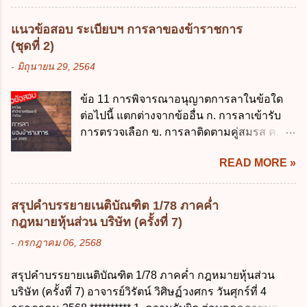
ควบคุมข้อมูลส่วนบุคคลต้องแก้ไขข้อมูลส่วน
กระทรวงการคลัง ว่าด้วยการเบิกเงินจากคลัง
บุคคลตามหลักการข้อใด ก. ถูกต้อง เป็น
การรับเงิน การจ่ายเงิน การเก็บรักษาเงิน และ
แนวข้อสอบ ระเบียบฯ การลาของข้าราชการ
ปัจจุบัน ข. สมบูรณ์ ค. ไม่ก่อให้เกิดความ
การนำเงินส่งคลัง พ.ศ. 2562 ข้อ 3 ส่วน
(ชุดที่ 2)
เข้าใจผิด ง. ถูกทุกข้อ ข้อ 43 มาตรการทาง
ราชการผู้เบิกในส่วนภูมิภาคมีอำนาจเก็บ
-
มิถุนายน 29, 2564
กฎหมายคุ้มครองข้อมูลส่วนบุคคล ในกรณีผู้
รักษาเงินทดรองราชการไว้ ณ ที่ทำการ เพื่อ
ควบคุมข้อมูลส่วนบุคคลไม่ดำเนินการแก้ไข
สำรองจ่ายได้แห่งละไม่เกินเท่าใร ก. 100,000
ข้อ 11 การพิจารณาอนุญาตการลาในข้อใด
ข้อมูลส่วนบุคคลให้ถูกต้อง ก. ร้องทุกข์ ข. ร้อง
บาท ข. 50,000 บาท ค. 30,000 บาท ง. 10,000
ต่อไปนี้ แตกต่างจากข้ออื่น ก. การลาเข้ารับ
เรียน ค. อุทธรณ์ ง. ฟ้องร้อง ข้อ 44 หลักการ
บาท ข้อ 4 ดอกเบี้ยที่เกิดจากการนำเงินทดรอง
การตรวจเลือก ข. การลาติดตามคู่สมรส ค.
สำคัญของสิทธิในการลบข้อมูลส่วนบุคคล คือ
ราชการจำนวนที่เกินกว่า...
การลาพักผ่อน ง. การลาไปศึกษา ฝึกอบรม
ข้อใด ก. สิทธิขอให้ผู้ควบคุมข้อมูลส่วนบุคคล
READ MORE »
ปฏิบัติการวิจัย หรือดูงาน ข้อ 12 ข้อใด ไม่ ถูก
ลบข้อมูลส่วนบุคคล ข. ขอให้ทำลายข้อมูล
ต้องเกี่ยวกับการลาไปช่วยเหลือภริยาที่คลอด
ส่วนบุคคล ค. ทำให้ข้อมูลส่วนบุคคลไม่
บุตร ก. ต้องเป็นภริยาโดยชอบด้วยกฎหมาย ข.
สามารถระบุถึงตนได้ ง. ถูกทุกข้อ ข้อ 45
สรุปคำบรรยายเนติบัณฑิต 1/78 ภาคค่ำ
ลาได้เพียงครั้งเดียว ค. ต้องลาภายใน 90 วัน
เงื่อนไข ในการใช้สิทธิลบข้อมูลส่วนบุคคล ข้อ
กฎหมายหุ้นส่วน บริษัท (ครั้งที่ 7)
นับแต่วันที่คลอดบุตร ง. ลาได้ครั้งหนึ่งติดต่อ
ใดไม่เกี่ยวข้อง ก. ข้อมูลหมดความจำเป็นใน
-
กรกฎาคม 06, 2568
กันไม่เกิน 15 วันทำการ ข้อ 13 สิทธิลากิจส่วน
การประมวลผลตามวัตถุประสงค์ ข. เป็นข้อมูล
ตัวเพื่อเลี้ยงดูบุตร เป็นไปตามข้อใด ก. ลาได้ไม่
ส่วนบุคคลที่ไม่สมบูรณ์ ค. เจ้าของข้อมูลส่วน
สรุปคำบรรยายเนติบัณฑิต 1/78 ภาคค่ำ กฎหมายหุ้นส่วน
เกิน 90 วัน ข. ลาต่อเนื่องจากการคลอดบุตรได้
บุคคลถอนความยินยอมในการเก็บรวบรวม
บริษัท (ครั้งที่ 7) อาจารย์วิรัตน์ วิศิษฏ์วงศกร วันศุกร์ที่ 4
ไม่เกิน 90 วันทำการ ค. ลาได้ไม่เกิน 120 วัน
ใช้หรือเปิดเผยข้อมูลส่วนบุคคล ง. ข้อมูลส่วน