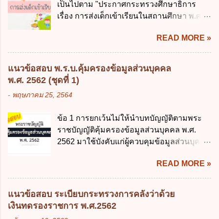
เป็นไปตาม "ประกาศกระทรวงศึกษาธิการ
ดิจิทัลอย่างคุ้มค่าและเต็มศักยภาพ ข. พัฒนา
ข้อใด ก. การจัดเก็บหรือหารายได้ ข. การ
เรื่อง การส่งเด็กเข้าเรียนในสถานศึกษา พ.ศ.
โครงสร้างพื้นฐานด้านดิจิทัลที่จำเป็นให้เป็นไป
จัดสรรงบประมาณรายจ่าย ค. การจัดทำงบ
2546" และ "ประกาศกระทรวงศึกษาธิการ
ตามมาตรฐานสากล ค. พัฒนาการเชื่อมโยง
ประมาณ ง. การก่...
READ MORE »
เรื่อง หลักเกณฑ์และวิธีการปฏิบัติสำหรับผู้ที่
เครือข่ายดิจิทัล ง. เพิ่มประสิทธิภาคในการใช้
มิใช่ผู้ปกครองซึ่งมีเด็กที่มีอายุในเกณฑ์การ
จ่ายงบประมาณให้เกิดความคุ้มค่าและเป็นไป
ศึกษาภาคบังคับอาศัยอยู่" ออกตามความใน
ตามเป้าหมาย ข้อ 3 ข้อใดกล่าวได้ถูกต้องที่สุด
แนวข้อสอบ พ.ร.บ.คุ้มครองข้อมูลส่วนบุคคล
พระราชบัญญัติการศึกษาภาคบังคับ พ.ศ.
เกี่ยวกับ "แผนพัฒนารัฐบาลดิจิทัล" ก. เป็นธร
พ.ศ. 2562 (ชุดที่ 1)
2545 ซึ่งเป็นกฎหมายที่มีโทษทางอาญา โดย
รมาภิบาลข้อมูลภาครัฐ ข. เป็นศูนย์แลกเปลี่ยน
-
พฤษภาคม 25, 2564
มีสาระสำคัญดังนี้ 1. คำว่า "เด็ก" หมายถึง เด็ก
ข้อมูลกลาง ค. กำหนดสิทธิ หน้าที่ และความ
ซึ่งมีอายุย่างเข้าปีที่ 7 จนถึงอายุย่างเข้าปีที่ 16
รับผิดชอบในการบริหารจัดการข้อมูลของ
ข้อ 1 การยกเว้นไม่ให้นำบทบัญญัติตามพระ
เว้นแต่เด็กที่สอบได้ชั้นปีที่ 9 ของการศึกษา
หน่วยงานของรัฐ ง. กำหนดกรอบและทิศทาง
ราชบัญญัติคุ้มครองข้อมูลส่วนบุคคล พ.ศ.
ภาคบังคับแล้ว 2. ผู้ปกครอง คือ 2.1 บิดา
การบริหารงานภาครัฐและการจัดทำบริการ
2562 มาใช้บังคับแก่ผู้ควบคุมข้อมูลส่วนบุคคล
มารดา 2.2 บิดาหรือมารดา ซึ่งเป็นผู้ใช้
สาธารณะในรูปแบบดิจิทัล ข้อ 4 กรรมการ
จะต้องออกเป็นกฎหมายใด ก. พระราชบัญญัติ
อำนาจปกครอง 2.3 ผู้ปกครองตามประมวล
พัฒนารัฐบาลดิจิทัลโดยตำแหน่ง ม...
READ MORE »
ข. พระราชกำหนด ค. พระราชกฤษฎีกา ง. กฎ
กฎหมายแพ่งและพาณิชย์ 2.4 บุคคลที่เด็ก
กระทรวง ข้อ 2 กฎหมายตามข้อ 1 กำหนด
อยู่ด้วยเป็นประจำหรือที่เด็กอยู่รับใช้การงาน
หน่วยงานและกิจการใดที่ผู้ควบคุมข้อมูลส่วน
3. ผู้ปกครองดังกล่าว มีหน้าที่ ส่งเด็กเข้าเรียน
แนวข้อสอบ ระเบียบกระทรวงการคลังว่าด้วย
บุคคลไม่อยู่ในบังคับพระราชบัญญัติคุ้มครอง
ในสถานศึกษาในวันแรกของการเปิดเรียนภาค
เงินทดรองราชการ พ.ศ.2562
ข้อมูลส่วนบุคคล พ.ศ. 2562 ก. หน่วยงานของ
ต้น (ภาคเรียนที่ 1) 4. กรณีผู้ปกครองยังไม่ได้