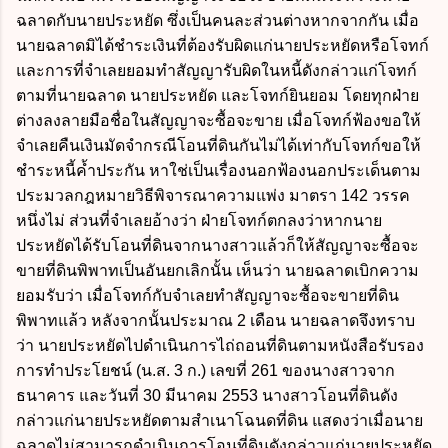
ฉลาดกับนายประหยัด ซึ่งเป็นคนละส่วนต่างหากจากกัน เมื่อ
นายฉลาดมิได้ชำระเงินที่ต้องรับผิดแก่นายประหยัดหรือโจทก์
และการที่จำเลยยอมทำสัญญารับผิดในหนี้ดังกล่าวแก่โจทก์
ตามที่นายฉลาด นายประหยัด และโจทก์ยินยอม โดยทุกฝ่าย
ต่างลงลายมือชื่อในสัญญาจะซื้อจะขาย เมื่อโจทก์ฟ้องขอให้
จำเลยคืนเงินมัดจำกรณีโอนที่ดินกันไม่ได้เท่ากับโจทก์ขอให้
ชำระหนี้ค้ำประกัน หาใช่เป็นเรื่องนอกฟ้องนอกประเด็นตาม
ประมวลกฎหมายวิธีพิจารณาความแพ่ง มาตรา 142 วรรค
หนึ่งไม่ ส่วนที่จำเลยอ้างว่า ฝ่ายโจทก์ตกลงว่าหากนาย
ประหยัดได้รับโอนที่ดินจากนางสาวแล้วก็ให้สัญญาจะซื้อจะ
ขายที่ดินพิพาทเป็นอันยกเลิกนั้น เห็นว่า นายฉลาดเบิกความ
ยอมรับว่า เมื่อโจทก์กับจำเลยทำสัญญาจะซื้อจะขายที่ดิน
พิพาทแล้ว หลังจากนั้นประมาณ 2 เดือน นายฉลาดจึงทราบ
ว่า นายประหยัดไปดำเนินการไถ่ถอนที่ดินตามหนังสือรับรอง
การทำประโยชน์ (น.ส. 3 ก.) เลขที่ 261 ของนางสาวจาก
ธนาคาร และวันที่ 30 มีนาคม 2553 นางสาวโอนที่ดินดัง
กล่าวแก่นายประหยัดตามสำเนาโฉนดที่ดิน แสดงว่าเมื่อนาย
ฉลาดไม่สามารถดำเนินการโอนที่ดินดังกล่าวแก่นายประหยัด