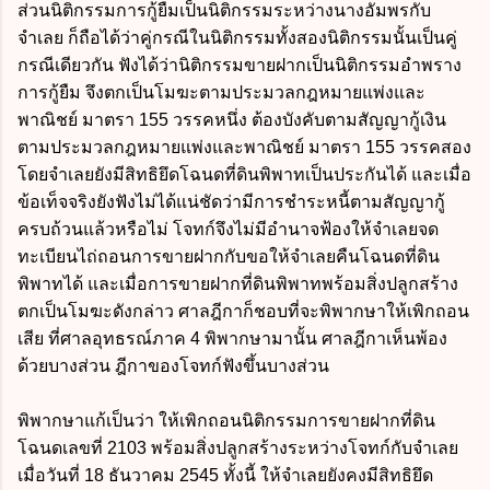
ส่วนนิติกรรมการกู้ยืมเป็นนิติกรรมระหว่างนางอัมพรกับ
จำเลย ก็ถือได้ว่าคู่กรณีในนิติกรรมทั้งสองนิติกรรมนั้นเป็นคู่
กรณีเดียวกัน ฟังได้ว่านิติกรรมขายฝากเป็นนิติกรรมอำพราง
การกู้ยืม จึงตกเป็นโมฆะตามประมวลกฎหมายแพ่งและ
พาณิชย์ มาตรา 155 วรรคหนึ่ง ต้องบังคับตามสัญญากู้เงิน
ตามประมวลกฎหมายแพ่งและพาณิชย์ มาตรา 155 วรรคสอง
โดยจำเลยยังมีสิทธิยึดโฉนดที่ดินพิพาทเป็นประกันได้ และเมื่อ
ข้อเท็จจริงยังฟังไม่ได้แน่ชัดว่ามีการชำระหนี้ตามสัญญากู้
ครบถ้วนแล้วหรือไม่ โจทก์จึงไม่มีอำนาจฟ้องให้จำเลยจด
ทะเบียนไถ่ถอนการขายฝากกับขอให้จำเลยคืนโฉนดที่ดิน
พิพาทได้ และเมื่อการขายฝากที่ดินพิพาทพร้อมสิ่งปลูกสร้าง
ตกเป็นโมฆะดังกล่าว ศาลฎีกาก็ชอบที่จะพิพากษาให้เพิกถอน
เสีย ที่ศาลอุทธรณ์ภาค 4 พิพากษามานั้น ศาลฎีกาเห็นพ้อง
ด้วยบางส่วน ฎีกาของโจทก์ฟังขึ้นบางส่วน
พิพากษาแก้เป็นว่า ให้เพิกถอนนิติกรรมการขายฝากที่ดิน
โฉนดเลขที่ 2103 พร้อมสิ่งปลูกสร้างระหว่างโจทก์กับจำเลย
เมื่อวันที่ 18 ธันวาคม 2545 ทั้งนี้ ให้จำเลยยังคงมีสิทธิยึด