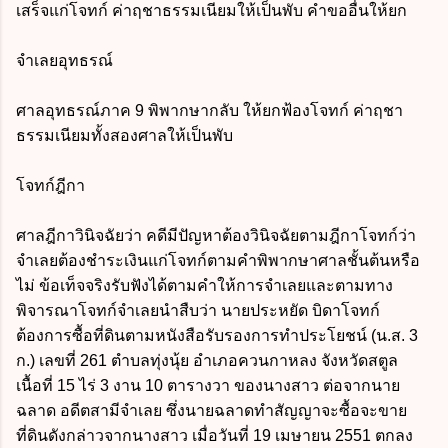
เสร็จแก่โจทก์ ค่าฤชาธรรมเนียมให้เป็นพับ คำขออื่นให้ยก
จำเลยอุทธรณ์
ศาลอุทธรณ์ภาค 9 พิพากษากลับ ให้ยกฟ้องโจทก์ ค่าฤชา
ธรรมเนียมทั้งสองศาลให้เป็นพับ
โจทก์ฎีกา
ศาลฎีกาวินิจฉัยว่า คดีมีปัญหาต้องวินิจฉัยตามฎีกาโจทก์ว่า
จำเลยต้องชำระเงินแก่โจทก์ตามคำพิพากษาศาลชั้นต้นหรือ
ไม่ ข้อเท็จจริงรับฟังได้ตามคำให้การจำเลยและตามทาง
พิจารณาโจทก์จำเลยนำสืบว่า นายประหยัด บิดาโจทก์
ต้องการซื้อที่ดินตามหนังสือรับรองการทำประโยชน์ (น.ส. 3
ก.) เลขที่ 261 ตำบลทุ่งนุ้ย อำเภอควนกาหลง จังหวัดสตูล
เนื้อที่ 15 ไร่ 3 งาน 10 ตารางวา ของนางสาว ต่อจากนาย
ฉลาด อดีตสามีจำเลย ซึ่งนายฉลาดทำสัญญาจะซื้อจะขาย
ที่ดินดังกล่าวจากนางสาว เมื่อวันที่ 19 เมษายน 2551 ตกลง