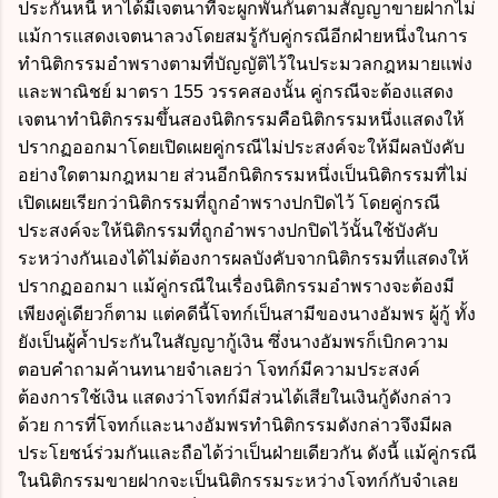
ประกันหนี้ หาได้มีเจตนาที่จะผูกพันกันตามสัญญาขายฝากไม่
แม้การแสดงเจตนาลวงโดยสมรู้กับคู่กรณีอีกฝ่ายหนึ่งในการ
ทำนิติกรรมอำพรางตามที่บัญญัติไว้ในประมวลกฎหมายแพ่ง
และพาณิชย์ มาตรา 155 วรรคสองนั้น คู่กรณีจะต้องแสดง
เจตนาทำนิติกรรมขึ้นสองนิติกรรมคือนิติกรรมหนึ่งแสดงให้
ปรากฏออกมาโดยเปิดเผยคู่กรณีไม่ประสงค์จะให้มีผลบังคับ
อย่างใดตามกฎหมาย ส่วนอีกนิติกรรมหนึ่งเป็นนิติกรรมที่ไม่
เปิดเผยเรียกว่านิติกรรมที่ถูกอำพรางปกปิดไว้ โดยคู่กรณี
ประสงค์จะให้นิติกรรมที่ถูกอำพรางปกปิดไว้นั้นใช้บังคับ
ระหว่างกันเองได้ไม่ต้องการผลบังคับจากนิติกรรมที่แสดงให้
ปรากฏออกมา แม้คู่กรณีในเรื่องนิติกรรมอำพรางจะต้องมี
เพียงคู่เดียวก็ตาม แต่คดีนี้โจทก์เป็นสามีของนางอัมพร ผู้กู้ ทั้ง
ยังเป็นผู้ค้ำประกันในสัญญากู้เงิน ซึ่งนางอัมพรก็เบิกความ
ตอบคำถามค้านทนายจำเลยว่า โจทก์มีความประสงค์
ต้องการใช้เงิน แสดงว่าโจทก์มีส่วนได้เสียในเงินกู้ดังกล่าว
ด้วย การที่โจทก์และนางอัมพรทำนิติกรรมดังกล่าวจึงมีผล
ประโยชน์ร่วมกันและถือได้ว่าเป็นฝ่ายเดียวกัน ดังนี้ แม้คู่กรณี
ในนิติกรรมขายฝากจะเป็นนิติกรรมระหว่างโจทก์กับจำเลย