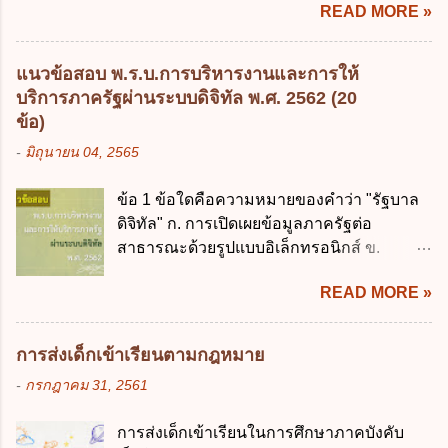
READ MORE »
เศรษฐกิจ ค. หลักการพัฒนาทางเศรษฐกิจ
ประมาณ พ.ศ. 2561 2. นายกรัฐมนตรีเป็นผู้
อย่างยั่งยืน ง. หลักความเป็นธรรมในสังคม ข้อ
รักษาการตามพระราช บัญญัติวิธีการงบ
2 สัดส่วนหนี้สาธารณะต่อผลิตภัณฑ์มวลรวม
ประมาณ พ.ศ. 2561 3. รัฐมนตรีว่าการ
แนวข้อสอบ พ.ร.บ.การบริหารงานและการให้
ในประเทศเพื่อใช้เป็นกรอบในการบริหารหนี้
กระทรวงการคลัง เป็นผู้รักษาการตามพระ
บริการภาครัฐผ่านระบบดิจิทัล พ.ศ. 2562 (20
สาธารณะเป็นไปตามข้อใด ก. ไม่เกินร้อยละ 5
ราช บัญญัติวิธีการงบประมาณ พ.ศ. 2561 4.
ข้อ)
ข. ไม่เกินร้อยละ 10 ค. ไม่เกินร้อยละ 35 ง. ไม่
รัฐมนตรีว่าการกระทรวงการคลังมีหน้าที่
-
มิถุนายน 04, 2565
เกินร้อยละ 60 ข้อ 3 กฎหมายว่าด้วยวินัยการ
ควบคุมการใช้จ่ายงบประมาณให้เป็นไปอย่าง
เงินการคลังของรัฐกำหนดหลักการห้ามเสนอ
โปร่งใสและตรวจสอบได้ ข้อ 4. พระราช
ข้อ 1 ข้อใดคือความหมายของคำว่า "รัฐบาล
กฎหมายที่ให้จัดเก็บภาษีอากรหรือค่า
บัญญัติวิธีการงบประมาณ พ.ศ. 2561 บัญญัติ
ดิจิทัล" ก. การเปิดเผยข้อมูลภาครัฐต่อ
ธรรมเนียมเพิ่มขึ้นจากที่กำหนดไว้ในกฎหมาย
ให้การบริหา...
สาธารณะด้วยรูปแบบอิเล็กทรอนิกส์ ข.
เพื่อการนำไปใช้จ่ายตามวัตถุประสงค์หรือเพื่อ
การนำเทคโนโลยีดิจิทัลมาใช้เป็นเครื่องมือใน
การหนึ่งการใดเป็นการเฉพาะเจาะจง ยกเว้น
READ MORE »
การบริหารงาน การให้บริการ การบูรณาการ
ข้อใด ก. เป็นไปตามความต้องการของชุมชน
ข้อมูลภาครัฐ ค. วิธีการนำสัญลักษณ์ศูนย์และ
ข. เพื่อป็นรายได้ขององค์กรปกครองส่วนท้อง
หนึ่ง เพื่อใช้สร้างระบบต่าง ๆ ง. สำนักงาน
ถิ่น ค. มีเหตุจำเป็นหรือเหตุฉุกเฉินที่มิอาจหลีก
การส่งเด็กเข้าเรียนตามกฎหมาย
พัฒนารัฐบาลดิจิทัล (องค์การมหาชน) ข้อ 2
เลี่ยงได้ ง. สอดคล้องกับยุทธศาสตร์ชาติ ข้อ 4
-
กรกฎาคม 31, 2561
การบริหารงานภาครัฐและการจัดทำบริการ
หน่วยงานของรัฐจะต้องนำแผนการคลังระยะ
สาธารณะผ่านระบบดิจิทัล ต้องมีวัตถุประสงค์
ปานกลางที่คณะรัฐมนตรีเห็นชอบแล้วไปใช้
การส่งเด็กเข้าเรียนในการศึกษาภาคบังคับ
ดังต่อไปนี้ ยกเว้น ข้อใด ก. ให้มีการใช้ระบบ
ประกอบการพิจารณาในเรื่องต่อไปนี้ ยกเว้น