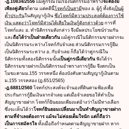
-ฎ.10834/2556
แม้คู่กรณีในเรื่องนิติกรรมอำพราง
จะต้องมี
เพียงคู่เดียว
ก็ตาม แต่คดีนี้
โจทก์เป็นสามี
ของ อ. ผู้กู้ ทั้งยัง
เป็นผู้
ค้ำประกัน
ในสัญญากู้เงิน
ซึ่งโจทก์มีความประสงค์ต้องการใช้
เงิน แสดงว่าโจทก์มีส่วนได้เสียในเงินกู้ดังกล่าวด้วย
การที่
โจทก์และ อ. ทำนิติกรรมดังกล่าว จึงมีผลประโยชน์ร่วมกัน
และ
ถือได้ว่าเป็นฝ่ายเดียวกัน
แม้คู่กรณีในนิติกรรมขายฝากจะ
เป็นนิติกรรมระหว่างโจทก์กับจำเลย ส่วนนิติกรรมการกู้ยืม
เป็นนิติกรรมระหว่าง อ. กับจำเลย ก็ถือได้ว่าคู่กรณีใน
นิติกรรมทั้งสองนิติกรรมนั้น
เป็นคู่กรณีเดียวกัน
ฟังได้ว่า
นิติกรรมขายฝากเป็นนิติกรรมอำพรางการกู้ยืม จึงตกเป็น
โมฆะตามม.155 วรรคหนึ่ง ต้องบังคับตามสัญญากู้เงินตาม
ม.155 วรรคสอง (ฎ.651/2565)
-ฎ.6881/2560
โจทก์ประสงค์จะจำนองที่ดินตามฟ้องเพื่อ
ประกันการกู้ยืมเงินจากจำเลย แต่เมื่อจำเลยขอให้ทำเป็น
สัญญาขายฝาก โจทก์ก็ยินยอมเพียงแต่อ้างว่าไม่มีทางเลือก
ซึ่งจะเห็นได้ว่า
โจทก์ยินยอมเปลี่ยนมาเป็นทำสัญญาขายฝาก
ตามที่จำเลยต้องการ แม้จะไม่ค่อยเต็มใจนัก แต่ก็ถือว่า
เป็นการสมัครใจ
ทั้งเมื่อถึงกำหนดตามสัญญาขายฝาก หาก