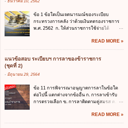
-
ธันวาคม 10, 2562
รัฐทุกแห่ง ข. กิจการด้านการศึกษา ค. กิจการ
ส่งเด็กเข้าเรียนภายใน 7 วัน นับแต่วันแรกของ
ด้านความบันเทิงและนันทนาการ ง. ถูกทุกข้อ
การเปิดเรียนภาคต้น ถ้าสถานศึกษายังมิไ...
ข้อ 1 ข้อใดเป็นเจตนารมณ์ของระเบียบ
ข้อ 3 โดยหลัก ทั่วไป พระราชบัญญัติคุ้มครอง
กระทรวงการคลัง ว่าด้วยเงินทดรองราชการ
ข้อมูลส่วนบุคคล พ.ศ. 2562 ใช้บังคับตั้งแต่วัน
พ.ศ. 2562 ก. ให้ส่วนราชการใช้จ่ายได้
ใด ก. 26 พฤษภาคม 2562 ข. 27 พฤษภาคม
รวดเร็ว คล่องตัว และมีประสิทธิภาพ ข. ให้
2562 ค. 28 พฤษภาคม 2562 ง. 29
READ MORE »
ส่วนราชการมีเงินทดรองราชการเพื่อรองจ่าย
พฤษภาคม 2562 ข้อ 4 "บุคคลหรือนิติบุคคล
ตามข้อผูกพันในการกู้เงินจากต่างประเทศ ค.
ซึ่งมีอำนาจหน้าที่ตัดสินใจเกี่ยวกับการเก็บ
รองรับการปฏิบัติงานด้านการเงินการคลังตาม
รวบรวม ใช้ หรือเปิดเผยข้อมูลส่วนบุคคล" คือ
แนวข้อสอบ ระเบียบฯ การลาของข้าราชการ
นโยบาย New GFMIS Thai ง. สนับสนุนการให้
ความหมายตามข้อใด ก. ผู้ควบคุมข้อมูลส่วน
(ชุดที่ 2)
ความช่วยเหลือในกรณีจำเป็นเร่งด่วนที่ไม่
บุคคล ข. ผู้ประมวลผลข้อมูลส่วนบุคคล ค.
-
มิถุนายน 29, 2564
สามารถรอการเบิกเงินจากงบประมาณได้ ข้อ
พนักงานเจ้าหน้าที่ ง. ไม่มีข้อใดถูกต้อง ข้อ 5 ผู้
2 ระเบียบกระทรวงการคลัง ว่าด้วยเงินทดรอง
มีอำนาจแต่งตั้งพนักงานเจ้าหน้าที่ตามพระ
ข้อ 11 การพิจารณาอนุญาตการลาในข้อใด
ราชการ พ.ศ. 2562 ออกโดยอาศัยกฎหมาย
ราชบัญญัติคุ้มครองข้อมูลส่วนบุคคล พ.ศ.
ต่อไปนี้ แตกต่างจากข้ออื่น ก. การลาเข้ารับ
แม่บทใด ก. พระราชบัญญัติวิธีการงบ
2562 ก. นายกรัฐมนตรี ข. รัฐมนตรีว่าการ
การตรวจเลือก ข. การลาติดตามคู่สมรส ค.
ประมาณ พ.ศ. 2561 ข. พระราชบัญญัติวินัย
กระทรวงดิจิทัลเพื่อเศร...
การลาพักผ่อน ง. การลาไปศึกษา ฝึกอบรม
การเงินการคลังของรัฐ พ.ศ. 2561 ค. พระราช
READ MORE »
ปฏิบัติการวิจัย หรือดูงาน ข้อ 12 ข้อใด ไม่ ถูก
บัญญัติเงินคงคลัง พ.ศ. 2491 ง. ระเบียบ
ต้องเกี่ยวกับการลาไปช่วยเหลือภริยาที่คลอด
กระทรวงการคลัง ว่าด้วยการเบิกเงินจากคลัง