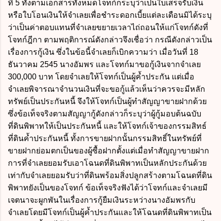
ที่ 5 ทั้งตามเอกสารทั้งหมดโจทก์ก็ระบุว่าเป็นใบเสร็จรับเงิน
หรือใบโอนเงินให้จำเลยเพื่อชำระดอกเบี้ยแต่ละเดือนมิได้ระบุ
ว่าเป็นค่าตอบแทนที่จำเลยขยายเวลาไถ่ถอนให้แก่โจทก์ดังที่
โจทก์ฎีกา ตามพฤติการณ์ดังกล่าวจึงเชื่อว่า กรณีดังกล่าวเป็น
เรื่องการกู้เงิน ซึ่งในข้อนี้จำเลยก็เบิกความว่า เมื่อวันที่ 18
ธันวาคม 2545 นางอัมพร และโจทก์มาขอกู้เงินจากจำเลย
300,000 บาท โดยจำเลยให้โจทก์เป็นผู้ค้ำประกัน แต่เมื่อ
จำเลยพิจารณาจำนวนเงินที่จะขอกู้แล้วเห็นว่าควรจะมีหลัก
ทรัพย์เป็นประกันหนี้ จึงให้โจทก์เป็นผู้ทำสัญญาขายฝากด้วย
ซึ่งข้อเท็จจริงตามสัญญากู้ดังกล่าวก็ระบุว่าผู้กู้มอบต้นฉบับ
ที่ดินพิพาทให้เป็นประกันหนี้ และให้โจทก์เจ้าของกรรมสิทธ์
ที่ดินค้ำประกันหนี้ ทั้งการขายฝากนั้นกรรมสิทธิ์ในทรัพย์ที่
ขายฝากย่อมตกเป็นของผู้ซื้อฝากตั้งแต่เมื่อทำสัญญาขายฝาก
การที่จำเลยยอมรับเอาโฉนดที่ดินพิพาทเป็นหลักประกันด้วย
เท่ากับจำเลยยอมรับว่าที่ดินพร้อมสิ่งปลูกสร้างตามโฉนดที่ดิน
พิพาทยังเป็นของโจทก์ ข้อเท็จจริงฟังได้ว่าโจทก์และจำเลยมี
เจตนาจะผูกพันในเรื่องการกู้ยืมเงินระหว่างนางอัมพรกับ
จำเลยโดยมีโจทก์เป็นผู้ค้ำประกันและให้โฉนดที่ดินพิพาทเป็น