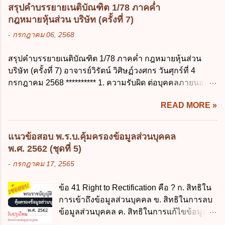
บุตร ก. ต้องเป็นภริยาโดยชอบด้วยกฎหมาย ข.
การรับเงิน การจ่ายเงิน การเก็บรักษาเงิน และ
สรุปคำบรรยายเนติบัณฑิต 1/78 ภาคค่ำ
ลาได้เพียงครั้งเดียว ค. ต้องลาภายใน 90 วัน
การนำเงินส่งคลัง พ.ศ. 2562 ข้อ 3 ส่วน
กฎหมายหุ้นส่วน บริษัท (ครั้งที่ 7)
นับแต่วันที่คลอดบุตร ง. ลาได้ครั้งหนึ่งติดต่อ
ราชการผู้เบิกในส่วนภูมิภาคมีอำนาจเก็บ
-
กรกฎาคม 06, 2568
กันไม่เกิน 15 วันทำการ ข้อ 13 สิทธิลากิจส่วน
รักษาเงินทดรองราชการไว้ ณ ที่ทำการ เพื่อ
ตัวเพื่อเลี้ยงดูบุตร เป็นไปตามข้อใด ก. ลาได้ไม่
สำรองจ่ายได้แห่งละไม่เกินเท่าใร ก. 100,000
สรุปคำบรรยายเนติบัณฑิต 1/78 ภาคค่ำ กฎหมายหุ้นส่วน
เกิน 90 วัน ข. ลาต่อเนื่องจากการคลอดบุตรได้
บาท ข. 50,000 บาท ค. 30,000 บาท ง. 10,000
บริษัท (ครั้งที่ 7) อาจารย์วิรัตน์ วิศิษฏ์วงศกร วันศุกร์ที่ 4
ไม่เกิน 90 วันทำการ ค. ลาได้ไม่เกิน 120 วัน
บาท ข้อ 4 ดอกเบี้ยที่เกิดจากการนำเงินทดรอง
กรกฎาคม 2568 ********** 1. ความรับผิด ต่อบุคคลภายนอก
ง. ลาต่อเนื่องจากการคลอดบุตรได้ไม่เกิน 150
ราชการจำนวนที่เกินกว่า...
ความรับผิดร่วมกันโดยไม่จำกัดจำนวน ในกิจการที่หุ้นส่วน
วันทำการ ข้อ 14 ตามระเบียบสำนักนายก
READ MORE »
คนใดคนหนึ่งได้จัดทำไปในทางที่เป็น ธรรมดาการค้าขาย
รัฐมนตรี ว่าด้วยการลาของข้าราชการ พ.ศ.
ของห้างหุ้นส่วน ม.1050 , 1025 โดยพิจารณาตามสภาพแห่ง
2555 กำหนดให้ข้าราชการที่รับราชการติดต่อ
กิจการ การงานของห้าง และประเพณีทางการค้า -หุ้นส่วน
กันมาแล้วไม่น้อยกว่า 10 ปี มีสิทธินำวันลาพัก
แนวข้อสอบ พ.ร.บ.คุ้มครองข้อมูลส่วนบุคคล
ต้องจัดการในนามของห้าง ไม่ว่าจะมีมูลเหตุจูงใจเพราะทุจริต
ผ่อนสะสมรวมกับวันลาพักผ่อนในปีปัจจุบันได้
พ.ศ. 2562 (ชุดที่ 5)
หรือมีอำนาจจัดการหรือไม่ก็ตาม จึงเป็นไปตามหลักกฎหมาย
กี่วัน ก. ไม่เกิน 20 วัน ข. ไม่เกิน 30 วัน ค. ไม่
-
กรกฎาคม 17, 2565
ปิดปากหุ้นส่วนคนอื่น และหลักลูกหนี้ร่วมตามม.291 เพื่อ
เกิน 20 วันทำการ ง. ไม่เกิน 30 วันทำการ ข้อ
คุ้มครองบุคคลภายนอกผู้สุจริต ไม่ว่าการจัดการนั้นจะก่อให้
15 การลาติดตามคู่สมรส ต้องมีระยะเวลาไม่
ข้อ 41 Right to Rectification คือ ? ก. สิทธิใน
เกิดมูลหนี้ใดก็ตาม รวมถึงมูลละเมิด 1.1) กรณีห้างหุ้นส่วน
เกินกำหนดในข้อใดเพื่อมิให้มีผลเป็นการลา
การเข้าถึงข้อมูลส่วนบุคคล ข. สิทธิในการลบ
สามัญจดทะเบียน เมื่อห้าง ผิดนัด ชำระหนี้ เจ้าหนี้ของห้างฯ
ออกจากราชการ ก. ไม่เกิน 2 ปี ข. ไม่เกิน 3...
ข้อมูลส่วนบุคคล ค. สิทธิในการแก้ไขข้อมูล
ชอบที่จะเรียกให้ชำระหนี้เอาแต่ผู้เป็นหุ้นส่วนคนใคคนหนึ่ง
ส่วนบุคคลให้ถูกต้อง ง. สิทธิในการคัดค้าน