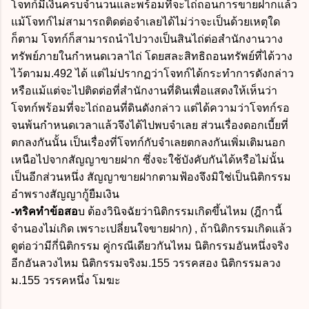
โจทก์มีเงินครบจำนวนและพร้อมที่จะไถ่ถอนการขายฝากแล้ว
แม้โจทก์ไม่สามารถติดต่อจำเลยได้ไม่ว่าจะเป็นด้วยเหตุใด
ก็ตาม โจทก์ก็สามารถนำไปวางเป็นสินไถ่ต่อสำนักงานวาง
ทรัพย์ภายในกำหนดเวลาไถ่ โดยสละสิทธิถอนทรัพย์ที่ได้วาง
ไว้ตามม.492 ได้ แต่ไม่ปรากฏว่าโจทก์ได้กระทำการดังกล่าว
หรือแม้แต่จะไปติดต่อที่สำนักงานที่ดินเพื่อแสดงให้เห็นว่า
โจทก์พร้อมที่จะไถ่ถอนที่ดินดังกล่าว แต่ได้ความว่าโจทก์รอ
จนพ้นกำหนดเวลาแล้วจึงได้ไปพบจำเลย ส่วนเรื่องดอกเบี้ยที่
ตกลงกันนั้น เป็นเรื่องที่โจทก์กับจำเลยตกลงกันเพิ่มเติมนอก
เหนือไปจากสัญญาขายฝาก ซึ่งจะใช้บังคับกันได้หรือไม่นั้น
เป็นอีกส่วนหนึ่ง สัญญาขายฝากตามฟ้องจึงมิใช่เป็นนิติกรรม
อำพรางสัญญากู้ยืมเงิน
-ทริคทำข้อสอ
บ ต้องวินิจฉัยว่านิติกรรมเกิดขึ้นไหม (ฎีกานี้
จำนองไม่เกิด เพราะเปลี่ยนใจขายฝาก) , ถ้านิติกรรมเกิดแล้ว
ดูต่อว่ามีกี่นิติกรรม คู่กรณีเดียวกันไหม นิติกรรมอันหนึ่งจริง
อีกอันลวงไหม นิติกรรมจริงม.155 วรรคสอง นิติกรรมลวง
ม.155 วรรคหนึ่ง โมฆะ