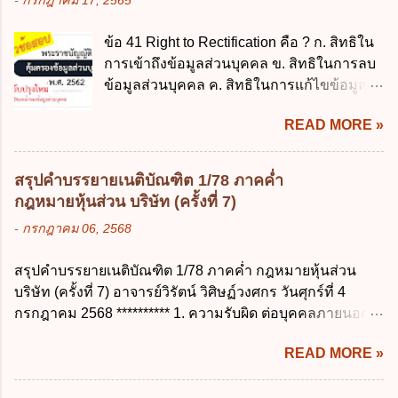
-
กรกฎาคม 17, 2565
กันไม่เกิน 15 วันทำการ ข้อ 13 สิทธิลากิจส่วน
รักษาเงินทดรองราชการไว้ ณ ที่ทำการ เพื่อ
ตัวเพื่อเลี้ยงดูบุตร เป็นไปตามข้อใด ก. ลาได้ไม่
สำรองจ่ายได้แห่งละไม่เกินเท่าใร ก. 100,000
ข้อ 41 Right to Rectification คือ ? ก. สิทธิใน
เกิน 90 วัน ข. ลาต่อเนื่องจากการคลอดบุตรได้
บาท ข. 50,000 บาท ค. 30,000 บาท ง. 10,000
การเข้าถึงข้อมูลส่วนบุคคล ข. สิทธิในการลบ
ไม่เกิน 90 วันทำการ ค. ลาได้ไม่เกิน 120 วัน
บาท ข้อ 4 ดอกเบี้ยที่เกิดจากการนำเงินทดรอง
ข้อมูลส่วนบุคคล ค. สิทธิในการแก้ไขข้อมูล
ง. ลาต่อเนื่องจากการคลอดบุตรได้ไม่เกิน 150
ราชการจำนวนที่เกินกว่า...
ส่วนบุคคลให้ถูกต้อง ง. สิทธิในการคัดค้าน
วันทำการ ข้อ 14 ตามระเบียบสำนักนายก
READ MORE »
การประมวลผลข้อมูลส่วนบุคคล ข้อ 42 ผู้
รัฐมนตรี ว่าด้วยการลาของข้าราชการ พ.ศ.
ควบคุมข้อมูลส่วนบุคคลต้องแก้ไขข้อมูลส่วน
2555 กำหนดให้ข้าราชการที่รับราชการติดต่อ
บุคคลตามหลักการข้อใด ก. ถูกต้อง เป็น
กันมาแล้วไม่น้อยกว่า 10 ปี มีสิทธินำวันลาพัก
สรุปคำบรรยายเนติบัณฑิต 1/78 ภาคค่ำ
ปัจจุบัน ข. สมบูรณ์ ค. ไม่ก่อให้เกิดความ
ผ่อนสะสมรวมกับวันลาพักผ่อนในปีปัจจุบันได้
กฎหมายหุ้นส่วน บริษัท (ครั้งที่ 7)
เข้าใจผิด ง. ถูกทุกข้อ ข้อ 43 มาตรการทาง
กี่วัน ก. ไม่เกิน 20 วัน ข. ไม่เกิน 30 วัน ค. ไม่
-
กรกฎาคม 06, 2568
กฎหมายคุ้มครองข้อมูลส่วนบุคคล ในกรณีผู้
เกิน 20 วันทำการ ง. ไม่เกิน 30 วันทำการ ข้อ
ควบคุมข้อมูลส่วนบุคคลไม่ดำเนินการแก้ไข
15 การลาติดตามคู่สมรส ต้องมีระยะเวลาไม่
สรุปคำบรรยายเนติบัณฑิต 1/78 ภาคค่ำ กฎหมายหุ้นส่วน
ข้อมูลส่วนบุคคลให้ถูกต้อง ก. ร้องทุกข์ ข. ร้อง
เกินกำหนดในข้อใดเพื่อมิให้มีผลเป็นการลา
บริษัท (ครั้งที่ 7) อาจารย์วิรัตน์ วิศิษฏ์วงศกร วันศุกร์ที่ 4
เรียน ค. อุทธรณ์ ง. ฟ้องร้อง ข้อ 44 หลักการ
ออกจากราชการ ก. ไม่เกิน 2 ปี ข. ไม่เกิน 3...
กรกฎาคม 2568 ********** 1. ความรับผิด ต่อบุคคลภายนอก
สำคัญของสิทธิในการลบข้อมูลส่วนบุคคล คือ
ความรับผิดร่วมกันโดยไม่จำกัดจำนวน ในกิจการที่หุ้นส่วน
ข้อใด ก. สิทธิขอให้ผู้ควบคุมข้อมูลส่วนบุคคล
READ MORE »
คนใดคนหนึ่งได้จัดทำไปในทางที่เป็น ธรรมดาการค้าขาย
ลบข้อมูลส่วนบุคคล ข. ขอให้ทำลายข้อมูล
ของห้างหุ้นส่วน ม.1050 , 1025 โดยพิจารณาตามสภาพแห่ง
ส่วนบุคคล ค. ทำให้ข้อมูลส่วนบุคคลไม่