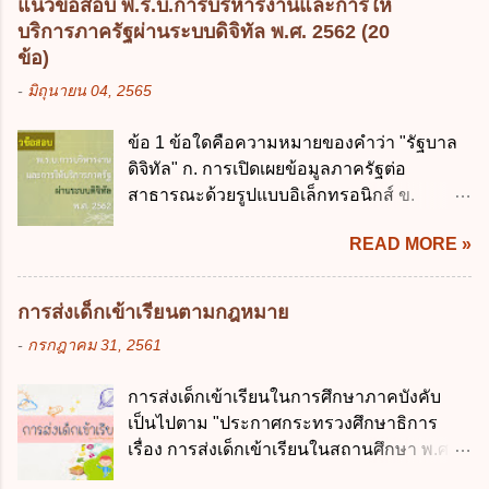
ประมาณ พ.ศ. 2561 3. รัฐมนตรีว่าการ
แนวข้อสอบ พ.ร.บ.การบริหารงานและการให้
ในประเทศเพื่อใช้เป็นกรอบในการบริหารหนี้
กระทรวงการคลัง เป็นผู้รักษาการตามพระ
บริการภาครัฐผ่านระบบดิจิทัล พ.ศ. 2562 (20
สาธารณะเป็นไปตามข้อใด ก. ไม่เกินร้อยละ 5
ราช บัญญัติวิธีการงบประมาณ พ.ศ. 2561 4.
ข้อ)
ข. ไม่เกินร้อยละ 10 ค. ไม่เกินร้อยละ 35 ง. ไม่
รัฐมนตรีว่าการกระทรวงการคลังมีหน้าที่
-
มิถุนายน 04, 2565
เกินร้อยละ 60 ข้อ 3 กฎหมายว่าด้วยวินัยการ
ควบคุมการใช้จ่ายงบประมาณให้เป็นไปอย่าง
เงินการคลังของรัฐกำหนดหลักการห้ามเสนอ
โปร่งใสและตรวจสอบได้ ข้อ 4. พระราช
ข้อ 1 ข้อใดคือความหมายของคำว่า "รัฐบาล
กฎหมายที่ให้จัดเก็บภาษีอากรหรือค่า
บัญญัติวิธีการงบประมาณ พ.ศ. 2561 บัญญัติ
ดิจิทัล" ก. การเปิดเผยข้อมูลภาครัฐต่อ
ธรรมเนียมเพิ่มขึ้นจากที่กำหนดไว้ในกฎหมาย
ให้การบริหา...
สาธารณะด้วยรูปแบบอิเล็กทรอนิกส์ ข.
เพื่อการนำไปใช้จ่ายตามวัตถุประสงค์หรือเพื่อ
การนำเทคโนโลยีดิจิทัลมาใช้เป็นเครื่องมือใน
การหนึ่งการใดเป็นการเฉพาะเจาะจง ยกเว้น
READ MORE »
การบริหารงาน การให้บริการ การบูรณาการ
ข้อใด ก. เป็นไปตามความต้องการของชุมชน
ข้อมูลภาครัฐ ค. วิธีการนำสัญลักษณ์ศูนย์และ
ข. เพื่อป็นรายได้ขององค์กรปกครองส่วนท้อง
หนึ่ง เพื่อใช้สร้างระบบต่าง ๆ ง. สำนักงาน
ถิ่น ค. มีเหตุจำเป็นหรือเหตุฉุกเฉินที่มิอาจหลีก
การส่งเด็กเข้าเรียนตามกฎหมาย
พัฒนารัฐบาลดิจิทัล (องค์การมหาชน) ข้อ 2
เลี่ยงได้ ง. สอดคล้องกับยุทธศาสตร์ชาติ ข้อ 4
-
กรกฎาคม 31, 2561
การบริหารงานภาครัฐและการจัดทำบริการ
หน่วยงานของรัฐจะต้องนำแผนการคลังระยะ
สาธารณะผ่านระบบดิจิทัล ต้องมีวัตถุประสงค์
ปานกลางที่คณะรัฐมนตรีเห็นชอบแล้วไปใช้
การส่งเด็กเข้าเรียนในการศึกษาภาคบังคับ
ดังต่อไปนี้ ยกเว้น ข้อใด ก. ให้มีการใช้ระบบ
ประกอบการพิจารณาในเรื่องต่อไปนี้ ยกเว้น
เป็นไปตาม "ประกาศกระทรวงศึกษาธิการ
ดิจิทัลอย่างคุ้มค่าและเต็มศักยภาพ ข. พัฒนา
ข้อใด ก. การจัดเก็บหรือหารายได้ ข. การ
เรื่อง การส่งเด็กเข้าเรียนในสถานศึกษา พ.ศ.
โครงสร้างพื้นฐานด้านดิจิทัลที่จำเป็นให้เป็นไป
จัดสรรงบประมาณรายจ่าย ค. การจัดทำงบ
2546" และ "ประกาศกระทรวงศึกษาธิการ
ตามมาตรฐานสากล ค. พัฒนาการเชื่อมโยง