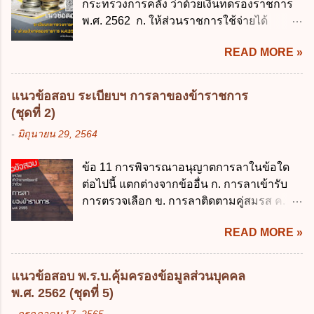
กระทรวงการคลัง ว่าด้วยเงินทดรองราชการ
ข้อมูลส่วนบุคคล พ.ศ. 2562 ใช้บังคับตั้งแต่วัน
พ.ศ. 2562 ก. ให้ส่วนราชการใช้จ่ายได้
ใด ก. 26 พฤษภาคม 2562 ข. 27 พฤษภาคม
รวดเร็ว คล่องตัว และมีประสิทธิภาพ ข. ให้
2562 ค. 28 พฤษภาคม 2562 ง. 29
READ MORE »
ส่วนราชการมีเงินทดรองราชการเพื่อรองจ่าย
พฤษภาคม 2562 ข้อ 4 "บุคคลหรือนิติบุคคล
ตามข้อผูกพันในการกู้เงินจากต่างประเทศ ค.
ซึ่งมีอำนาจหน้าที่ตัดสินใจเกี่ยวกับการเก็บ
รองรับการปฏิบัติงานด้านการเงินการคลังตาม
รวบรวม ใช้ หรือเปิดเผยข้อมูลส่วนบุคคล" คือ
แนวข้อสอบ ระเบียบฯ การลาของข้าราชการ
นโยบาย New GFMIS Thai ง. สนับสนุนการให้
ความหมายตามข้อใด ก. ผู้ควบคุมข้อมูลส่วน
(ชุดที่ 2)
ความช่วยเหลือในกรณีจำเป็นเร่งด่วนที่ไม่
บุคคล ข. ผู้ประมวลผลข้อมูลส่วนบุคคล ค.
-
มิถุนายน 29, 2564
สามารถรอการเบิกเงินจากงบประมาณได้ ข้อ
พนักงานเจ้าหน้าที่ ง. ไม่มีข้อใดถูกต้อง ข้อ 5 ผู้
2 ระเบียบกระทรวงการคลัง ว่าด้วยเงินทดรอง
มีอำนาจแต่งตั้งพนักงานเจ้าหน้าที่ตามพระ
ข้อ 11 การพิจารณาอนุญาตการลาในข้อใด
ราชการ พ.ศ. 2562 ออกโดยอาศัยกฎหมาย
ราชบัญญัติคุ้มครองข้อมูลส่วนบุคคล พ.ศ.
ต่อไปนี้ แตกต่างจากข้ออื่น ก. การลาเข้ารับ
แม่บทใด ก. พระราชบัญญัติวิธีการงบ
2562 ก. นายกรัฐมนตรี ข. รัฐมนตรีว่าการ
การตรวจเลือก ข. การลาติดตามคู่สมรส ค.
ประมาณ พ.ศ. 2561 ข. พระราชบัญญัติวินัย
กระทรวงดิจิทัลเพื่อเศร...
การลาพักผ่อน ง. การลาไปศึกษา ฝึกอบรม
การเงินการคลังของรัฐ พ.ศ. 2561 ค. พระราช
READ MORE »
ปฏิบัติการวิจัย หรือดูงาน ข้อ 12 ข้อใด ไม่ ถูก
บัญญัติเงินคงคลัง พ.ศ. 2491 ง. ระเบียบ
ต้องเกี่ยวกับการลาไปช่วยเหลือภริยาที่คลอด
กระทรวงการคลัง ว่าด้วยการเบิกเงินจากคลัง
บุตร ก. ต้องเป็นภริยาโดยชอบด้วยกฎหมาย ข.
การรับเงิน การจ่ายเงิน การเก็บรักษาเงิน และ
แนวข้อสอบ พ.ร.บ.คุ้มครองข้อมูลส่วนบุคคล
ลาได้เพียงครั้งเดียว ค. ต้องลาภายใน 90 วัน
การนำเงินส่งคลัง พ.ศ. 2562 ข้อ 3 ส่วน
พ.ศ. 2562 (ชุดที่ 5)
นับแต่วันที่คลอดบุตร ง. ลาได้ครั้งหนึ่งติดต่อ
ราชการผู้เบิกในส่วนภูมิภาคมีอำนาจเก็บ