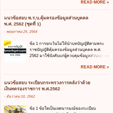
ประมาณ ง. การก่...
READ MORE »
เรื่อง หลักเกณฑ์และวิธีการปฏิบัติสำหรับผู้ที่
เครือข่ายดิจิทัล ง. เพิ่มประสิทธิภาคในการใช้
มิใช่ผู้ปกครองซึ่งมีเด็กที่มีอายุในเกณฑ์การ
จ่ายงบประมาณให้เกิดความคุ้มค่าและเป็นไป
ศึกษาภาคบังคับอาศัยอยู่" ออกตามความใน
ตามเป้าหมาย ข้อ 3 ข้อใดกล่าวได้ถูกต้องที่สุด
แนวข้อสอบ พ.ร.บ.คุ้มครองข้อมูลส่วนบุคคล
พระราชบัญญัติการศึกษาภาคบังคับ พ.ศ.
เกี่ยวกับ "แผนพัฒนารัฐบาลดิจิทัล" ก. เป็นธร
พ.ศ. 2562 (ชุดที่ 1)
2545 ซึ่งเป็นกฎหมายที่มีโทษทางอาญา โดย
รมาภิบาลข้อมูลภาครัฐ ข. เป็นศูนย์แลกเปลี่ยน
-
พฤษภาคม 25, 2564
มีสาระสำคัญดังนี้ 1. คำว่า "เด็ก" หมายถึง เด็ก
ข้อมูลกลาง ค. กำหนดสิทธิ หน้าที่ และความ
ซึ่งมีอายุย่างเข้าปีที่ 7 จนถึงอายุย่างเข้าปีที่ 16
รับผิดชอบในการบริหารจัดการข้อมูลของ
ข้อ 1 การยกเว้นไม่ให้นำบทบัญญัติตามพระ
เว้นแต่เด็กที่สอบได้ชั้นปีที่ 9 ของการศึกษา
หน่วยงานของรัฐ ง. กำหนดกรอบและทิศทาง
ราชบัญญัติคุ้มครองข้อมูลส่วนบุคคล พ.ศ.
ภาคบังคับแล้ว 2. ผู้ปกครอง คือ 2.1 บิดา
การบริหารงานภาครัฐและการจัดทำบริการ
2562 มาใช้บังคับแก่ผู้ควบคุมข้อมูลส่วนบุคคล
มารดา 2.2 บิดาหรือมารดา ซึ่งเป็นผู้ใช้
สาธารณะในรูปแบบดิจิทัล ข้อ 4 กรรมการ
จะต้องออกเป็นกฎหมายใด ก. พระราชบัญญัติ
อำนาจปกครอง 2.3 ผู้ปกครองตามประมวล
พัฒนารัฐบาลดิจิทัลโดยตำแหน่ง ม...
READ MORE »
ข. พระราชกำหนด ค. พระราชกฤษฎีกา ง. กฎ
กฎหมายแพ่งและพาณิชย์ 2.4 บุคคลที่เด็ก
กระทรวง ข้อ 2 กฎหมายตามข้อ 1 กำหนด
อยู่ด้วยเป็นประจำหรือที่เด็กอยู่รับใช้การงาน
หน่วยงานและกิจการใดที่ผู้ควบคุมข้อมูลส่วน
3. ผู้ปกครองดังกล่าว มีหน้าที่ ส่งเด็กเข้าเรียน
แนวข้อสอบ ระเบียบกระทรวงการคลังว่าด้วย
บุคคลไม่อยู่ในบังคับพระราชบัญญัติคุ้มครอง
ในสถานศึกษาในวันแรกของการเปิดเรียนภาค
เงินทดรองราชการ พ.ศ.2562
ข้อมูลส่วนบุคคล พ.ศ. 2562 ก. หน่วยงานของ
ต้น (ภาคเรียนที่ 1) 4. กรณีผู้ปกครองยังไม่ได้
-
ธันวาคม 10, 2562
รัฐทุกแห่ง ข. กิจการด้านการศึกษา ค. กิจการ
ส่งเด็กเข้าเรียนภายใน 7 วัน นับแต่วันแรกของ
ด้านความบันเทิงและนันทนาการ ง. ถูกทุกข้อ
การเปิดเรียนภาคต้น ถ้าสถานศึกษายังมิไ...
ข้อ 1 ข้อใดเป็นเจตนารมณ์ของระเบียบ
ข้อ 3 โดยหลัก ทั่วไป พระราชบัญญัติคุ้มครอง