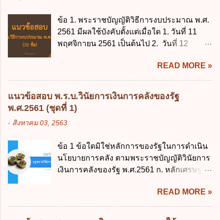
ข้อ 1. พระราชบัญญัติวิธีการงบประมาณ พ.ศ.
2561 มีผลใช้บังคับตั้งแต่เมื่อใด 1. วันที่ 11
พฤศจิกายน 2561 เป็นต้นไป 2. วันที่ 12
พฤศจิกายน 2561 เป็นต้นไป 3. วันที่ 13
READ MORE »
พฤศจิกายน 2561 เป็นต้นไป 4. วันที่ 14
พฤศจิกายน 2561 เป็นต้นไป ข้อ 2. พระราช
บัญญัติวิธีการงบประมาณ พ.ศ. 2561 ไม่ได้
แนวข้อสอบ พ.ร.บ.วินัยการเงินการคลังของรัฐ
ยกเลิกกฎหมายฉบับใด 1. พระราชบัญญัติวิธี
พ.ศ.2561 (ชุดที่ 1)
การงบประมาณ พ.ศ. 2502 2. พระราชบัญญัติ
-
สิงหาคม 03, 2563
วิธีการงบประมาณ (ฉบับที่ 3) พ.ศ. 2511 3.
พระราชบัญญัติวิธีการงบประมาณ (ฉบับที่ 6)
ข้อ 1 ข้อใดมิใช่หลักการของรัฐในการดำเนิน
พ.ศ. 2544 4. ประกาศของคณะปฏิวัติ ฉบับที่
นโยบายการคลัง ตามพระราชบัญญัติวินัยการ
203 ลงวันที่ 31 สิงหาคม 2515 ข้อ 3. ข้อใดไม่
เงินการคลังของรัฐ พ.ศ.2561 ก. หลักเศรษฐกิจ
ถูกต้อง 1. นายกรัฐมนตรีมีอำนาจออกกฎเพื่อ
ฐานราก ข. หลักการรักษาเสถียรภาพทาง
ปฏิบัติการตามพระราชบัญญัติวิธีการงบ
READ MORE »
เศรษฐกิจ ค. หลักการพัฒนาทางเศรษฐกิจ
ประมาณ พ.ศ. 2561 2. นายกรัฐมนตรีเป็นผู้
อย่างยั่งยืน ง. หลักความเป็นธรรมในสังคม ข้อ
รักษาการตามพระราช บัญญัติวิธีการงบ
2 สัดส่วนหนี้สาธารณะต่อผลิตภัณฑ์มวลรวม