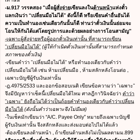
-ม.917 วรรคสอง
"เมื่อ
ผู้สั่งจ่าย
เขียนลงใน
ด้านหน้า
แห่งตั๋ว
แลกเงินว่า “เปลี่ยนมือไม่ได้” ดังนี้ก็ดี หรือเขียนคำอื่นอันได้
ความเป็นทำนองเช่นเดียวกันนั้นก็ดี ท่านว่าตั๋วเงินนั้นย่อมจะ
โอนให้กันได้แต่โดยรูปการและด้วยผลอย่างการโอนสามัญ"
-เฉพาะผู้สั่งจ่ายหรือผู้ออกตั๋วเงินเท่านั้น ที่สามารถเขียน
"เปลี่ยนมือไม่ได้"
(ผู้ให้กำเนิดตั๋วเงินเท่านั้นที่สามารถกำหนด
สภาพของตั๋วเงิน)
-เขียนคำว่า "เปลี่ยนมือไม่ได้" หรือทำนองเดียวกับคำว่า
เปลี่ยนมือไม่ได้ เช่น ห้ามเปลี่ยนมือ , ห้ามสลักหลังโอนต่อ ,
เฉพาะบัญชีผู้รับเงินเท่านั้น
-ฎ.4975/2533 และออกข้อสอบเนติ เขียนข้อความว่า "เฉพาะ"
จึงมีปัญหาว่าเช็คนี้เปลี่ยนมือได้ไหม ศาลฎีกาวินิจฉัยว่า
คำว่า
"เฉพาะ" ยังถือไม่ได้ว่าเป็นถ้อยคำทำนองเดียวกับคำว่าเปลี่ยน
มือไม่ได้
(ดังนั้นคำว่าเฉพาะจึงไม่มีผล)
-ในเช็คมักเขียนว่า
“A/C. Payee Only” หมายถึงเฉพาะบัญชี
ผู้รับเงินเท่านั้น จึงสลักหลังและส่งมอบต่อไปไม่ได้แล้ว
-ต้องเขียนลงด้านหน้า , ถ้าเขียนด้านหลังไม่เป็นผลตามม.899