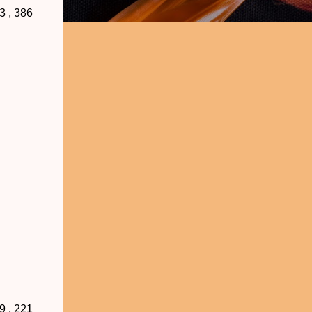
3 , 386
9 , 221