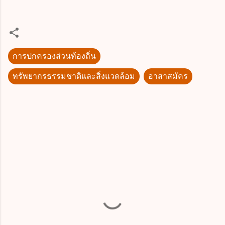
การปกครองส่วนท้องถิ่น
ทรัพยากรธรรมชาติและสิ่งแวดล้อม
อาสาสมัคร
ค
ว
า
ม
คิ
ด
เ
ห็
น