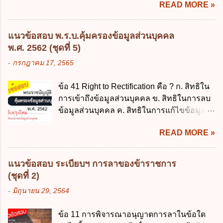
READ MORE »
ส่วนราชการมีเงินทดรองราชการเพื่อรองจ่าย
พฤษภาคม 2562 ข้อ 4 "บุคคลหรือนิติบุคคล
ตามข้อผูกพันในการกู้เงินจากต่างประเทศ ค.
ซึ่งมีอำนาจหน้าที่ตัดสินใจเกี่ยวกับการเก็บ
รองรับการปฏิบัติงานด้านการเงินการคลังตาม
รวบรวม ใช้ หรือเปิดเผยข้อมูลส่วนบุคคล" คือ
แนวข้อสอบ พ.ร.บ.คุ้มครองข้อมูลส่วนบุคคล
นโยบาย New GFMIS Thai ง. สนับสนุนการให้
ความหมายตามข้อใด ก. ผู้ควบคุมข้อมูลส่วน
พ.ศ. 2562 (ชุดที่ 5)
ความช่วยเหลือในกรณีจำเป็นเร่งด่วนที่ไม่
บุคคล ข. ผู้ประมวลผลข้อมูลส่วนบุคคล ค.
-
กรกฎาคม 17, 2565
สามารถรอการเบิกเงินจากงบประมาณได้ ข้อ
พนักงานเจ้าหน้าที่ ง. ไม่มีข้อใดถูกต้อง ข้อ 5 ผู้
2 ระเบียบกระทรวงการคลัง ว่าด้วยเงินทดรอง
มีอำนาจแต่งตั้งพนักงานเจ้าหน้าที่ตามพระ
ข้อ 41 Right to Rectification คือ ? ก. สิทธิใน
ราชการ พ.ศ. 2562 ออกโดยอาศัยกฎหมาย
ราชบัญญัติคุ้มครองข้อมูลส่วนบุคคล พ.ศ.
การเข้าถึงข้อมูลส่วนบุคคล ข. สิทธิในการลบ
แม่บทใด ก. พระราชบัญญัติวิธีการงบ
2562 ก. นายกรัฐมนตรี ข. รัฐมนตรีว่าการ
ข้อมูลส่วนบุคคล ค. สิทธิในการแก้ไขข้อมูล
ประมาณ พ.ศ. 2561 ข. พระราชบัญญัติวินัย
กระทรวงดิจิทัลเพื่อเศร...
ส่วนบุคคลให้ถูกต้อง ง. สิทธิในการคัดค้าน
การเงินการคลังของรัฐ พ.ศ. 2561 ค. พระราช
READ MORE »
การประมวลผลข้อมูลส่วนบุคคล ข้อ 42 ผู้
บัญญัติเงินคงคลัง พ.ศ. 2491 ง. ระเบียบ
ควบคุมข้อมูลส่วนบุคคลต้องแก้ไขข้อมูลส่วน
กระทรวงการคลัง ว่าด้วยการเบิกเงินจากคลัง
บุคคลตามหลักการข้อใด ก. ถูกต้อง เป็น
การรับเงิน การจ่ายเงิน การเก็บรักษาเงิน และ
แนวข้อสอบ ระเบียบฯ การลาของข้าราชการ
ปัจจุบัน ข. สมบูรณ์ ค. ไม่ก่อให้เกิดความ
การนำเงินส่งคลัง พ.ศ. 2562 ข้อ 3 ส่วน
(ชุดที่ 2)
เข้าใจผิด ง. ถูกทุกข้อ ข้อ 43 มาตรการทาง
ราชการผู้เบิกในส่วนภูมิภาคมีอำนาจเก็บ
-
มิถุนายน 29, 2564
กฎหมายคุ้มครองข้อมูลส่วนบุคคล ในกรณีผู้
รักษาเงินทดรองราชการไว้ ณ ที่ทำการ เพื่อ
ควบคุมข้อมูลส่วนบุคคลไม่ดำเนินการแก้ไข
สำรองจ่ายได้แห่งละไม่เกินเท่าใร ก. 100,000
ข้อ 11 การพิจารณาอนุญาตการลาในข้อใด
ข้อมูลส่วนบุคคลให้ถูกต้อง ก. ร้องทุกข์ ข. ร้อง
บาท ข. 50,000 บาท ค. 30,000 บาท ง. 10,000