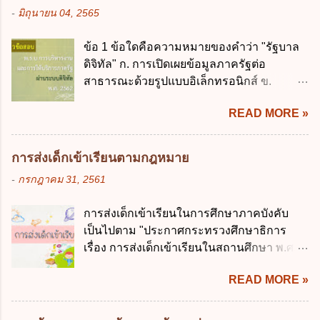
ข. ไม่เกินร้อยละ 10 ค. ไม่เกินร้อยละ 35 ง. ไม่
รัฐมนตรีว่าการกระทรวงการคลังมีหน้าที่
-
มิถุนายน 04, 2565
เกินร้อยละ 60 ข้อ 3 กฎหมายว่าด้วยวินัยการ
ควบคุมการใช้จ่ายงบประมาณให้เป็นไปอย่าง
เงินการคลังของรัฐกำหนดหลักการห้ามเสนอ
โปร่งใสและตรวจสอบได้ ข้อ 4. พระราช
ข้อ 1 ข้อใดคือความหมายของคำว่า "รัฐบาล
กฎหมายที่ให้จัดเก็บภาษีอากรหรือค่า
บัญญัติวิธีการงบประมาณ พ.ศ. 2561 บัญญัติ
ดิจิทัล" ก. การเปิดเผยข้อมูลภาครัฐต่อ
ธรรมเนียมเพิ่มขึ้นจากที่กำหนดไว้ในกฎหมาย
ให้การบริหา...
สาธารณะด้วยรูปแบบอิเล็กทรอนิกส์ ข.
เพื่อการนำไปใช้จ่ายตามวัตถุประสงค์หรือเพื่อ
การนำเทคโนโลยีดิจิทัลมาใช้เป็นเครื่องมือใน
การหนึ่งการใดเป็นการเฉพาะเจาะจง ยกเว้น
READ MORE »
การบริหารงาน การให้บริการ การบูรณาการ
ข้อใด ก. เป็นไปตามความต้องการของชุมชน
ข้อมูลภาครัฐ ค. วิธีการนำสัญลักษณ์ศูนย์และ
ข. เพื่อป็นรายได้ขององค์กรปกครองส่วนท้อง
หนึ่ง เพื่อใช้สร้างระบบต่าง ๆ ง. สำนักงาน
ถิ่น ค. มีเหตุจำเป็นหรือเหตุฉุกเฉินที่มิอาจหลีก
การส่งเด็กเข้าเรียนตามกฎหมาย
พัฒนารัฐบาลดิจิทัล (องค์การมหาชน) ข้อ 2
เลี่ยงได้ ง. สอดคล้องกับยุทธศาสตร์ชาติ ข้อ 4
-
กรกฎาคม 31, 2561
การบริหารงานภาครัฐและการจัดทำบริการ
หน่วยงานของรัฐจะต้องนำแผนการคลังระยะ
สาธารณะผ่านระบบดิจิทัล ต้องมีวัตถุประสงค์
ปานกลางที่คณะรัฐมนตรีเห็นชอบแล้วไปใช้
การส่งเด็กเข้าเรียนในการศึกษาภาคบังคับ
ดังต่อไปนี้ ยกเว้น ข้อใด ก. ให้มีการใช้ระบบ
ประกอบการพิจารณาในเรื่องต่อไปนี้ ยกเว้น
เป็นไปตาม "ประกาศกระทรวงศึกษาธิการ
ดิจิทัลอย่างคุ้มค่าและเต็มศักยภาพ ข. พัฒนา
ข้อใด ก. การจัดเก็บหรือหารายได้ ข. การ
เรื่อง การส่งเด็กเข้าเรียนในสถานศึกษา พ.ศ.
โครงสร้างพื้นฐานด้านดิจิทัลที่จำเป็นให้เป็นไป
จัดสรรงบประมาณรายจ่าย ค. การจัดทำงบ
2546" และ "ประกาศกระทรวงศึกษาธิการ
ตามมาตรฐานสากล ค. พัฒนาการเชื่อมโยง
ประมาณ ง. การก่...
READ MORE »
เรื่อง หลักเกณฑ์และวิธีการปฏิบัติสำหรับผู้ที่
เครือข่ายดิจิทัล ง. เพิ่มประสิทธิภาคในการใช้
มิใช่ผู้ปกครองซึ่งมีเด็กที่มีอายุในเกณฑ์การ
จ่ายงบประมาณให้เกิดความคุ้มค่าและเป็นไป
ศึกษาภาคบังคับอาศัยอยู่" ออกตามความใน