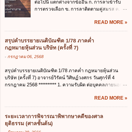
ต่อไปนี้ แตกต่างจากข้ออื่น ก. การลาเข้ารับ
เรียน ค. อุทธรณ์ ง. ฟ้องร้อง ข้อ 44 หลักการ
บาท ข้อ 4 ดอกเบี้ยที่เกิดจากการนำเงินทดรอง
การตรวจเลือก ข. การลาติดตามคู่สมรส ค.
สำคัญของสิทธิในการลบข้อมูลส่วนบุคคล คือ
ราชการจำนวนที่เกินกว่า...
การลาพักผ่อน ง. การลาไปศึกษา ฝึกอบรม
ข้อใด ก. สิทธิขอให้ผู้ควบคุมข้อมูลส่วนบุคคล
READ MORE »
ปฏิบัติการวิจัย หรือดูงาน ข้อ 12 ข้อใด ไม่ ถูก
ลบข้อมูลส่วนบุคคล ข. ขอให้ทำลายข้อมูล
ต้องเกี่ยวกับการลาไปช่วยเหลือภริยาที่คลอด
ส่วนบุคคล ค. ทำให้ข้อมูลส่วนบุคคลไม่
บุตร ก. ต้องเป็นภริยาโดยชอบด้วยกฎหมาย ข.
สามารถระบุถึงตนได้ ง. ถูกทุกข้อ ข้อ 45
สรุปคำบรรยายเนติบัณฑิต 1/78 ภาคค่ำ
ลาได้เพียงครั้งเดียว ค. ต้องลาภายใน 90 วัน
เงื่อนไข ในการใช้สิทธิลบข้อมูลส่วนบุคคล ข้อ
กฎหมายหุ้นส่วน บริษัท (ครั้งที่ 7)
นับแต่วันที่คลอดบุตร ง. ลาได้ครั้งหนึ่งติดต่อ
ใดไม่เกี่ยวข้อง ก. ข้อมูลหมดความจำเป็นใน
-
กรกฎาคม 06, 2568
กันไม่เกิน 15 วันทำการ ข้อ 13 สิทธิลากิจส่วน
การประมวลผลตามวัตถุประสงค์ ข. เป็นข้อมูล
ตัวเพื่อเลี้ยงดูบุตร เป็นไปตามข้อใด ก. ลาได้ไม่
ส่วนบุคคลที่ไม่สมบูรณ์ ค. เจ้าของข้อมูลส่วน
สรุปคำบรรยายเนติบัณฑิต 1/78 ภาคค่ำ กฎหมายหุ้นส่วน
เกิน 90 วัน ข. ลาต่อเนื่องจากการคลอดบุตรได้
บุคคลถอนความยินยอมในการเก็บรวบรวม
บริษัท (ครั้งที่ 7) อาจารย์วิรัตน์ วิศิษฏ์วงศกร วันศุกร์ที่ 4
ไม่เกิน 90 วันทำการ ค. ลาได้ไม่เกิน 120 วัน
ใช้หรือเปิดเผยข้อมูลส่วนบุคคล ง. ข้อมูลส่วน
กรกฎาคม 2568 ********** 1. ความรับผิด ต่อบุคคลภายนอก
ง. ลาต่อเนื่องจากการคลอดบุตรได้ไม่เกิน 150
บุคคลได้ถูกใช้ประมวลผลโดยไม่ชอบด้วย
ความรับผิดร่วมกันโดยไม่จำกัดจำนวน ในกิจการที่หุ้นส่วน
วันทำการ ข้อ 14 ตามระเบียบสำนักนายก
กฎ...
READ MORE »
คนใดคนหนึ่งได้จัดทำไปในทางที่เป็น ธรรมดาการค้าขาย
รัฐมนตรี ว่าด้วยการลาของข้าราชการ พ.ศ.
ของห้างหุ้นส่วน ม.1050 , 1025 โดยพิจารณาตามสภาพแห่ง
2555 กำหนดให้ข้าราชการที่รับราชการติดต่อ
กิจการ การงานของห้าง และประเพณีทางการค้า -หุ้นส่วน
กันมาแล้วไม่น้อยกว่า 10 ปี มีสิทธินำวันลาพัก
ระยะเวลาการพิจารณาพิพากษาคดีของศาล
ต้องจัดการในนามของห้าง ไม่ว่าจะมีมูลเหตุจูงใจเพราะทุจริต
ผ่อนสะสมรวมกับวันลาพักผ่อนในปีปัจจุบันได้
ยุติธรรม (ศาลชั้นต้น)
หรือมีอำนาจจัดการหรือไม่ก็ตาม จึงเป็นไปตามหลักกฎหมาย
กี่วัน ก. ไม่เกิน 20 วัน ข. ไม่เกิน 30 วัน ค. ไม่