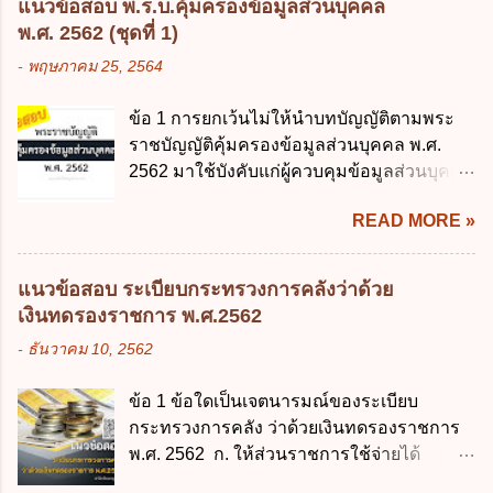
ตามเป้าหมาย ข้อ 3 ข้อใดกล่าวได้ถูกต้องที่สุด
แนวข้อสอบ พ.ร.บ.คุ้มครองข้อมูลส่วนบุคคล
พระราชบัญญัติการศึกษาภาคบังคับ พ.ศ.
เกี่ยวกับ "แผนพัฒนารัฐบาลดิจิทัล" ก. เป็นธร
พ.ศ. 2562 (ชุดที่ 1)
2545 ซึ่งเป็นกฎหมายที่มีโทษทางอาญา โดย
รมาภิบาลข้อมูลภาครัฐ ข. เป็นศูนย์แลกเปลี่ยน
-
พฤษภาคม 25, 2564
มีสาระสำคัญดังนี้ 1. คำว่า "เด็ก" หมายถึง เด็ก
ข้อมูลกลาง ค. กำหนดสิทธิ หน้าที่ และความ
ซึ่งมีอายุย่างเข้าปีที่ 7 จนถึงอายุย่างเข้าปีที่ 16
รับผิดชอบในการบริหารจัดการข้อมูลของ
ข้อ 1 การยกเว้นไม่ให้นำบทบัญญัติตามพระ
เว้นแต่เด็กที่สอบได้ชั้นปีที่ 9 ของการศึกษา
หน่วยงานของรัฐ ง. กำหนดกรอบและทิศทาง
ราชบัญญัติคุ้มครองข้อมูลส่วนบุคคล พ.ศ.
ภาคบังคับแล้ว 2. ผู้ปกครอง คือ 2.1 บิดา
การบริหารงานภาครัฐและการจัดทำบริการ
2562 มาใช้บังคับแก่ผู้ควบคุมข้อมูลส่วนบุคคล
มารดา 2.2 บิดาหรือมารดา ซึ่งเป็นผู้ใช้
สาธารณะในรูปแบบดิจิทัล ข้อ 4 กรรมการ
จะต้องออกเป็นกฎหมายใด ก. พระราชบัญญัติ
อำนาจปกครอง 2.3 ผู้ปกครองตามประมวล
พัฒนารัฐบาลดิจิทัลโดยตำแหน่ง ม...
READ MORE »
ข. พระราชกำหนด ค. พระราชกฤษฎีกา ง. กฎ
กฎหมายแพ่งและพาณิชย์ 2.4 บุคคลที่เด็ก
กระทรวง ข้อ 2 กฎหมายตามข้อ 1 กำหนด
อยู่ด้วยเป็นประจำหรือที่เด็กอยู่รับใช้การงาน
หน่วยงานและกิจการใดที่ผู้ควบคุมข้อมูลส่วน
3. ผู้ปกครองดังกล่าว มีหน้าที่ ส่งเด็กเข้าเรียน
แนวข้อสอบ ระเบียบกระทรวงการคลังว่าด้วย
บุคคลไม่อยู่ในบังคับพระราชบัญญัติคุ้มครอง
ในสถานศึกษาในวันแรกของการเปิดเรียนภาค
เงินทดรองราชการ พ.ศ.2562
ข้อมูลส่วนบุคคล พ.ศ. 2562 ก. หน่วยงานของ
ต้น (ภาคเรียนที่ 1) 4. กรณีผู้ปกครองยังไม่ได้
-
ธันวาคม 10, 2562
รัฐทุกแห่ง ข. กิจการด้านการศึกษา ค. กิจการ
ส่งเด็กเข้าเรียนภายใน 7 วัน นับแต่วันแรกของ
ด้านความบันเทิงและนันทนาการ ง. ถูกทุกข้อ
การเปิดเรียนภาคต้น ถ้าสถานศึกษายังมิไ...
ข้อ 1 ข้อใดเป็นเจตนารมณ์ของระเบียบ
ข้อ 3 โดยหลัก ทั่วไป พระราชบัญญัติคุ้มครอง
กระทรวงการคลัง ว่าด้วยเงินทดรองราชการ
ข้อมูลส่วนบุคคล พ.ศ. 2562 ใช้บังคับตั้งแต่วัน
พ.ศ. 2562 ก. ให้ส่วนราชการใช้จ่ายได้
ใด ก. 26 พฤษภาคม 2562 ข. 27 พฤษภาคม
รวดเร็ว คล่องตัว และมีประสิทธิภาพ ข. ให้
2562 ค. 28 พฤษภาคม 2562 ง. 29