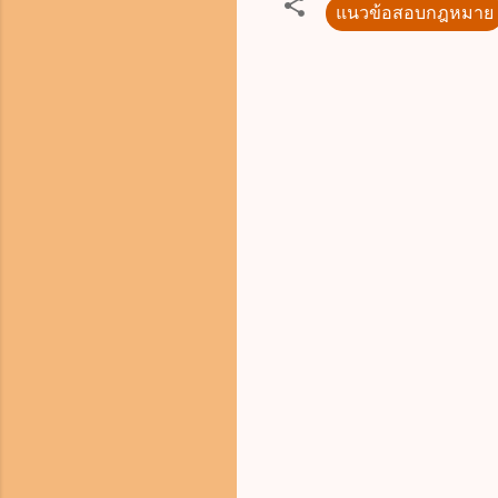
แนวข้อสอบกฎหมาย
ค
ว
า
ม
คิ
ด
เ
ห็
น