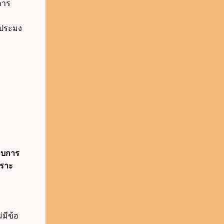
การ
รประมง
กอบการ
พราะ
่มีข้อ